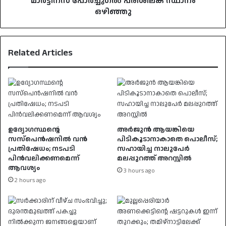
മാർട്ടിനസ് പോർച്ചുഗൽ പരിശീലക സ്ഥാനം
ഒഴിഞ്ഞു
Related Articles
ഉദ്യോഗസ്ഥൻ്റെ
അർജുൻ ആയങ്കിയെ
സസ്പെൻഷനിൽ വൻ
പിടികൂടാനാകാതെ പൊലീസ്;
പ്രതിഷേധം; നടപടി
സഹായിച്ച നാലുപേർ
പിൻവലിക്കണമെന്ന്
മലപ്പുറത്ത് അറസ്റ്റിൽ
ആവശ്യം
3 hours ago
2 hours ago