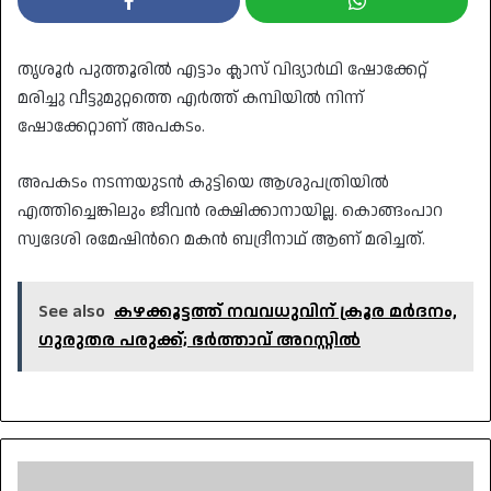
തൃശൂർ പുത്തൂരിൽ എട്ടാം ക്ലാസ് വിദ്യാർഥി ഷോക്കേറ്റ്
മരിച്ചു വീട്ടുമുറ്റത്തെ എർത്ത് കമ്പിയിൽ നിന്ന്
ഷോക്കേറ്റാണ് അപകടം.
അപകടം നടന്നയുടൻ കുട്ടിയെ ആശുപത്രിയിൽ
എത്തിച്ചെങ്കിലും ജീവൻ രക്ഷിക്കാനായില്ല. കൊങ്ങംപാറ
സ്വദേശി രമേഷിന്‍റെ മകൻ ബദ്രീനാഥ് ആണ് മരിച്ചത്.
See also
കഴക്കൂട്ടത്ത് നവവധുവിന് ക്രൂര മർദനം,
ഗുരുതര പരുക്ക്; ഭർത്താവ് അറസ്റ്റിൽ
രണ്ട്