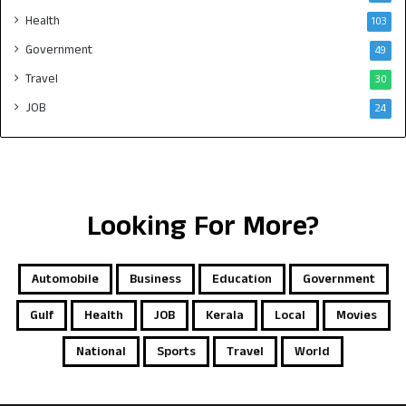
Health
103
Government
49
Travel
30
JOB
24
Looking For More?
Automobile
Business
Education
Government
Gulf
Health
JOB
Kerala
Local
Movies
National
Sports
Travel
World