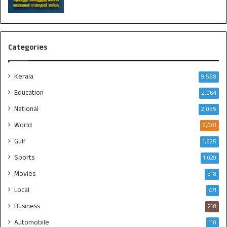
Categories
Kerala
9,568
Education
2,064
National
2,055
World
2,001
Gulf
1,625
Sports
1,029
Movies
518
Local
471
Business
218
Automobile
110