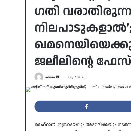
ഗതി വരാതിരുന്നത
നിലപാടുകളാൽ’
ഖമനെയിയെക്കുറി
ജലീലിൻ്റെ ഫേസ്ബ
Send
admin
July 7, 2026
an
email
ടെഹ്‌റാൻ
: ഇസ്രായേലും അമേരിക്കയും നടത്തി