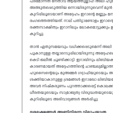
പരമോന്നത നേതാവ് ആയത്തുല്ലാഹ് അലി ഹ
അത്ഭുതപ്പെടുത്തിയ ഒന്നായിരുന്നുവെന്ന് മുൻ 
കുറിപ്പിലൂടെയാണ് അദ്ദേഹം ഇറാന്റെ മണ്ണും മ
രംഗത്തെത്തിയത്. നാല് പതിറ്റാണ്ടോളം ഇറാ
രക്തസാക്ഷിത്വം ഇറാനിലും ലോകമൊട്ടുക്കും 
കുറിച്ചു.
താൻ ഏതുസമയവും വധിക്കപ്പെടുമെന്ന് അലി 
പൂകാനുള്ള തയ്യാറെടുപ്പിലായിരുന്നു അദ്ദേഹമ
കെടി ജലീൽ ചൂണ്ടിക്കാട്ടി. ഇറാഖിനും ലിബിയ
കാരണമായത് അദ്ദേഹത്തിന്റെ ചാഞ്ചല്യമില്ലാത്ത
ഹുസൈന്റെയും മുഅമ്മർ ഗദ്ദാഫിയുടെയും 
ശക്തിയാകാനുള്ള ശ്രമങ്ങൾ ഇറാഖോ ലിബിയയോ
അവർ നിഷ്കരുണം പുറത്താക്കപ്പെട്ട് കൊലക്കത്
ധീരതയുടെയും സാമ്രാജ്യത്വ വിരുദ്ധതയുടെയ
കുറിപ്പിലൂടെ അഭിവാദ്യങ്ങൾ അർപ്പിച്ചു.
ദശലക്ഷങ്ങൾ
അണിനിരന്ന
വിലാപയാത്ര