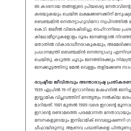
86 കാരനായ തങ്ങളുടെ പ്രിയപ്പെട്ട നേതാവിന
കരയുകയും ചെയ്ത ലക്ഷക്കണക്കിന് മനുഷ്
ബെഞ്ചമിൻ നെതന്യാഹുവിനോ സ്വപ്നത്തിൽ പോ
കെ.ടി. ജലീൽ വിശേഷിപ്പിച്ചു. ടെഹ്‌റാനിലെ പ്
കിലോമീറ്ററുകളോളം ദൂരം ജനങ്ങളാൽ നിറഞ്ഞു
തോതിൽ വികാരാധീനരാകുകയും, അമേരിക്കൻ പ
പ്രധാനമന്ത്രി ബെഞ്ചമിൻ നെതന്യാഹു എന്നിവ
ചെയ്തു. കടുത്ത ചൂടും ജനത്തിരക്കും നിയന്
ജനക്കൂട്ടത്തിനു മേൽ വെള്ളം തളിക്കേണ്ട സാ
രാഷ്ട്രീയ
ജീവിതവും
അന്താരാഷ്ട്ര
പ്രതികരണ
1939 ഏപ്രിൽ 19-ന് ഇറാാനിലെ മഷഹദിൽ ജനിച്
ഇസ്ലാമിക വിപ്ലവത്തിന് നേതൃത്വം നൽകിയ 
മാറിയത്. 1981 മുതൽ 1989 വരെ ഇറാന്റെ മൂന്ന
ഇറാന്റെ രണ്ടാമത്തെ പരമോന്നത നേതാവായും 
സേനകളുടെയും ഇസ്‌ലാമിക് റെവല്യൂഷണറി ഗ
ചീഫായിരുന്നു. ആണവ പദ്ധതികളെ പിന്തുണച്