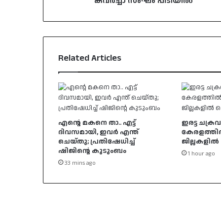
കവർച്ചാ സംഘം പിടിയിൽ
Related Articles
എന്റെ മകനെ താ.. എട്ട്
ഇരട്ട ചക്രവ
ദിവസമായി, ഇവര്‍ എന്ത്
കേരളത്തിൽ
ചെയ്തു; പ്രതിഷേധിച്ച്
ജില്ലകളിൽ 
ഷിജിന്റെ കുടുംബം
1 hour ago
33 mins ago