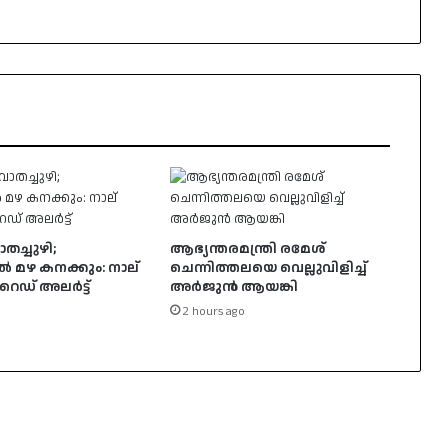
ാതച്ചുഴി;
ആഭ്യന്തരമന്ത്രി രമേശ്
 മഴ കനക്കും: നാല്
ചെന്നിത്തലയെ വെല്ലുവിളിച്ച്
റെഡ് അലർട്ട്
അർജുൻ ആയങ്കി
2 hours ago