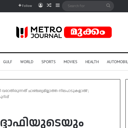
Log In
Random Article
Sidebar
Search
Follow
for
GULF
WORLD
SPORTS
MOVIES
HEALTH
AUTOMOBIL
ി വരാതിരുന്നത് ചാഞ്ചല്യമില്ലാത്ത നിലപാടുകളാൽ’;
ിപ്പ്
ഗദ്ദാഫിയുടെയും