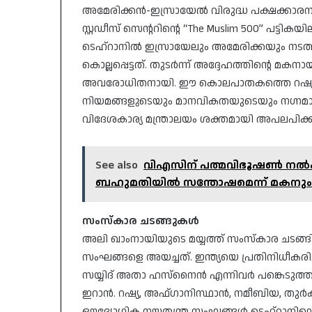
അമേരിക്കൻ-ഇസ്രായേൽ വിരുദ്ധ പക്ഷക്കാരനായ
സ്റ്റഡീസ് സെന്ററിന്റെ “The Muslim 500” പട്ടികയി
ടെഹ്‌റാനിൽ ഇസ്രായേലും അമേരിക്കയും നടത
കൊല്ലപ്പെട്ടത്. തുടർന്ന് അദ്ദേഹത്തിന്റെ
അവരോധിതനായി. ഈ കൊലപാതകത്തെ റഷ്യൻ പ്രസ
നിയമങ്ങളുടെയും മാനവികതയുടെയും നഗ്നമാ
വിദേശകാര്യ മന്ത്രാലയം ശക്തമായി അപലപിക
See also
വിഎസിന് പത്മവിഭൂഷൺ നൽക
ബഹുമതിയിൽ സന്തോഷമെന്ന് മകനും
സംസ്കാര
ചടങ്ങുകൾ
അലി ഖാംനായിയുടെ മയ്യത്ത് സംസ്കാര ചടങ്ങി
സംഘങ്ങളെ അയച്ചത്. ഇന്ത്യയെ പ്രതിനിധീകരിച
സയ്യിദ് അതാ ഹസ്‌നൈൻ എന്നിവർ പങ്കെടുത്തു
ഇറാൻ. റഷ്യ, അഫ്ഗാനിസ്ഥാൻ, നമീബിയ, തുർക്
ഔദ്യോഗിക നയതന്ത്ര സംഘങ്ങൾ ടെഹ്‌റാനിലെ