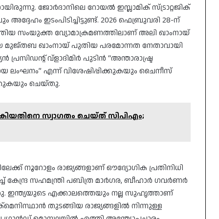
ിരുന്നു. ജോർദാനിലെ റോയൽ ഇസ്ലാമിക് സ്ട്രാറ്റജിക്
ലും അദ്ദേഹം ഇടംപിടിച്ചിട്ടുണ്ട്. 2026 ഫെബ്രുവരി 28-ന്
്തിയ സംയുക്ത വ്യോമാക്രമണത്തിലാണ് അലി ഖാംനായ്
 മകനായ മുജ്തബ ഖാംനായ് പുതിയ പരമോന്നത നേതാവായി
ിഡന്റ് വ്ളാദിമിർ പുടിൻ “അന്താരാഷ്ട്ര
യ ലംഘനം” എന്ന് വിശേഷിപ്പിക്കുകയും ചൈനീസ്
്കുകയും ചെയ്തു.
ിയതിനെ സ്വാഗതം ചെയ്ത് സിപിഎം;
ലേക്ക് നൂറോളം രാജ്യങ്ങളാണ് ഔദ്യോഗിക പ്രതിനിധി
്ച് കേന്ദ്ര സഹമന്ത്രി പബിത്ര മാർഗര, ബീഹാർ ഗവർണർ
. ഇന്ത്യയുടെ എക്കാലത്തെയും നല്ല സുഹൃത്താണ്
മെനിസ്ഥാൻ തുടങ്ങിയ രാജ്യങ്ങളിൽ നിന്നുള്ള
 ഗ്രാൻഡ് മൊസല്ലയിൽ എത്തി അന്ത്യോപചാരം