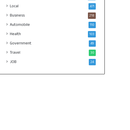
Local
471
Business
218
Automobile
110
Health
103
Government
49
Travel
30
JOB
24