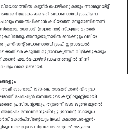
്റെ വിയോഗത്തിൽ കണ്ണീർ പൊഴിക്കുകയും അലമുറയിട്ട്
യരെയാണ് ലോകം കണ്ടത്. ഡൊണാൾഡ് ട്രംപിനോ
ലും സങ്കൽപിക്കാൻ കഴിയാത്ത നേട്ടമാണിതെന്ന്
രശസ്തമായ അസാദി (സ്വാതന്ത്ര്യ) സ്ക്വയർ മുതൽ
കവിഞ്ഞു. അന്ത്യയാത്രയിൽ ജനക്കൂട്ടം വലിയ
്രസിഡന്റ് ഡൊണാൾഡ് ട്രംപ്, ഇസ്രായേൽ
ർക്കെതിരെ കടുത്ത മുദ്രാവാക്യങ്ങൾ വിളിക്കുകയും
ത്രിക്കാൻ ഫയർഫോഴ്സ് വാഹനങ്ങളിൽ നിന്ന്
ഹചര്യം വരെ ഉണ്ടായി.
ങ്ങളും
ച അലി ഖാംനായ്, 1979-ലെ അമേരിക്കൻ വിരുദ്ധ
ശേഷമാണ് പേർഷ്യൻ ജനതയുടെ കണ്ണിലുണ്ണിയായി
ാമത്തെ പ്രസിഡന്റായും, തുടർന്ന് 1989 ജൂൺ മുതൽ
അദ്ദേഹം സേവനമനുഷ്ഠിച്ചു. ഇറാന്റെ സായുധ
ാർഡ് കോർപ്സിന്റെയും (IRGC) കമാൻഡർ-ഇൻ-
ചിരുന്ന അദ്ദേഹം വിദേശനയങ്ങളിൽ കടുത്ത