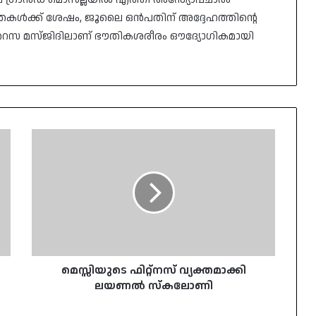
യാത്രകൾക്ക് ശേഷം, ജൂലൈ ഒൻപതിന് അദ്ദേഹത്തിന്റെ
 റെസ മസ്ജിദിലാണ് ഭൗതികശരീരം ഔദ്യോഗികമായി
മെസ്സിയുടെ
ഫിറ്റ്നസ്
വ്യക്തമാക്കി
ലയണൽ
സ്കലോണി
മെസ്സിയുടെ ഫിറ്റ്നസ് വ്യക്തമാക്കി
ലയണൽ സ്കലോണി