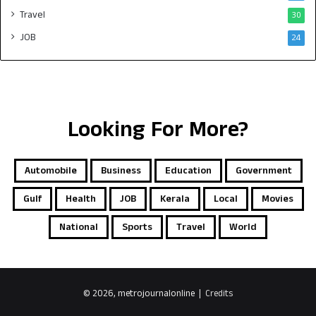
Travel
30
JOB
24
Looking For More?
Automobile
Business
Education
Government
Gulf
Health
JOB
Kerala
Local
Movies
National
Sports
Travel
World
© 2026, metrojournalonline |
Credits