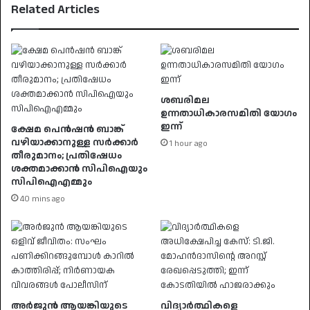
Related Articles
ശബരിമല
ഉന്നതാധികാരസമിതി യോഗം
ഇന്ന്
ക്ഷേമ പെൻഷൻ ബാങ്ക്
വഴിയാക്കാനുള്ള സർക്കാർ
1 hour ago
തീരുമാനം; പ്രതിഷേധം
ശക്തമാക്കാൻ സിപിഐയും
സിപിഐഎമ്മും
40 mins ago
അർജുൻ ആയങ്കിയുടെ
വിദ്യാർത്ഥികളെ