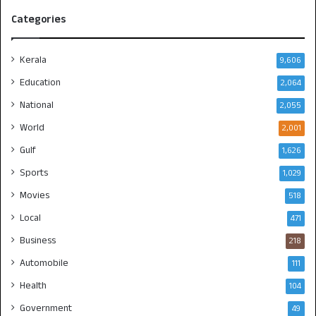
Categories
Kerala
9,606
Education
2,064
National
2,055
World
2,001
Gulf
1,626
Sports
1,029
Movies
518
Local
471
Business
218
Automobile
111
Health
104
Government
49