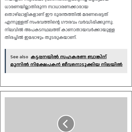
ധാരണയില്ലാതിരുന്ന സാധാരണക്കാരായ
തൊഴിലാളികളാണ് ഈ ദുരന്തത്തിൽ മരണപ്പെട്ടത്
എന്നുള്ളത് സംഭവത്തിന്റെ ഗൗരവം വർദ്ധിപ്പിക്കുന്നു.
നിലവിൽ അപകടസ്ഥലത്ത് കാണാതായവർക്കായുള്ള
തിരച്ചിൽ ഇപ്പോഴും തുടരുകയാണ്.
See also
കട്ടപ്പനയിൽ സഹകരണ ബാങ്കിന്
മുന്നിൽ നിക്ഷേപകൻ ജീവനൊടുക്കിയ നിലയിൽ
മെസ്സിയുടെ
ഫിറ്റ്നസ്
വ്യക്തമാക്കി
ലയണൽ
സ്കലോണി