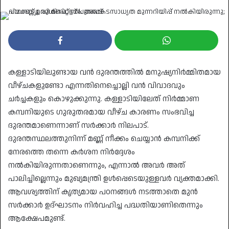
an
email
കള്ളാടിയിലുണ്ടായ വൻ ദുരന്തത്തിൽ മനുഷ്യനിർമ്മിതമായ
വീഴ്ചകളുണ്ടോ എന്നതിനെച്ചൊല്ലി വൻ വിവാദവും
ചർച്ചകളും കൊഴുക്കുന്നു. കള്ളാടിയിലേത് നിർമ്മാണ
കമ്പനിയുടെ ഗുരുതരമായ വീഴ്ച കാരണം സംഭവിച്ച
ദുരന്തമാണെന്നാണ് സർക്കാർ നിലപാട്.
ദുരന്തസ്ഥലത്തുനിന്ന് മണ്ണ് നീക്കം ചെയ്യാൻ കമ്പനിക്ക്
നേരത്തെ തന്നെ കർശന നിർദ്ദേശം
നൽകിയിരുന്നതാണെന്നും, എന്നാൽ അവർ അത്
പാലിച്ചില്ലെന്നും മുഖ്യമന്ത്രി ഉൾപ്പെടെയുള്ളവർ വ്യക്തമാക്കി.
ആവശ്യത്തിന് കൃത്യമായ പഠനങ്ങൾ നടത്താതെ മുൻ
സർക്കാർ ഉദ്ഘാടനം നിർവഹിച്ച പദ്ധതിയാണിതെന്നും
ആക്ഷേപമുണ്ട്.