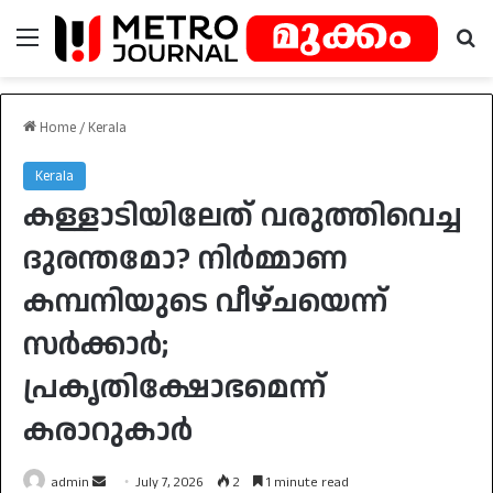
Menu
Se
Home
/
Kerala
Kerala
കള്ളാടിയിലേത് വരുത്തിവെച്ച
ദുരന്തമോ? നിർമ്മാണ
കമ്പനിയുടെ വീഴ്ചയെന്ന്
സർക്കാർ;
പ്രകൃതിക്ഷോഭമെന്ന്
കരാറുകാർ
Send
admin
July 7, 2026
2
1 minute read