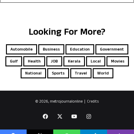
Looking For More?
Automobile
Business
Education
Government
Gulf
Health
JOB
Kerala
Local
Movies
National
Sports
Travel
World
© 2026, metrojournalonline |
Credits
Facebook
X
YouTube
Instagram