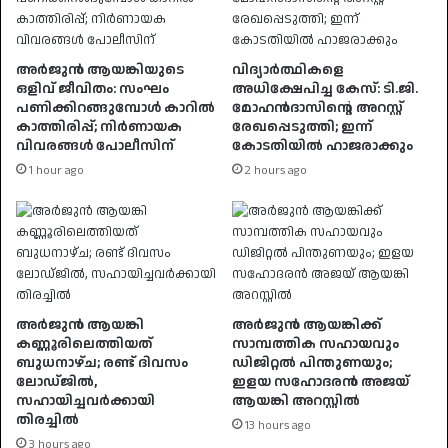
അർജുൻ ആയങ്കിയുടെ
വിദ്യാർത്ഥികളെ
ഒളിവ് ജീവിതം: സംഘം
അധിക്ഷേപിച്ച കേസ്: ടി.ജി.
പണിക്കിറങ്ങുമ്പോൾ കാറിൽ
മോഹൻദാസിന്റെ അറസ്റ്റ്
കാത്തിരിപ്പ്; നിർണായക
രേഖപ്പെടുത്തി; ഇന്ന്
വിവരങ്ങൾ പോലീസിന്
കോടതിയിൽ ഹാജരാക്കും
1 hour ago
2 hours ago
അർജുൻ ആയങ്കി
അർജുൻ ആയങ്കിക്ക്
കണ്ണൂരിലെത്തിയത്
സാമ്പത്തിക സഹായവും
ബുധനാഴ്ച; രണ്ട് ദിവസം
ഡിജിറ്റൽ പിന്തുണയും;
ലോഡ്ജിൽ,
ഇളയ സഹോദരൻ അജയ്
സഹായിച്ചവർക്കായി
ആയങ്കി അറസ്റ്റിൽ
തിരച്ചിൽ
13 hours ago
3 hours ago