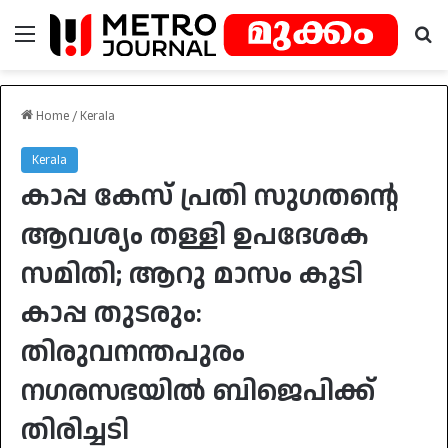
Menu
Se
Home
/
Kerala
Kerala
കാപ്പ കേസ് പ്രതി സുഗതന്റെ
ആവശ്യം തള്ളി ഉപദേശക
സമിതി; ആറു മാസം കൂടി
കാപ്പ തുടരും:
തിരുവനന്തപുരം
നഗരസഭയിൽ ബിജെപിക്ക്
തിരിച്ചടി