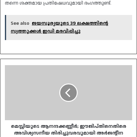
തന്നെ ശക്തമായ പ്രതിഷേധവുമായി രംഗത്തുണ്ട്.
See also
ജയസൂര്യയുടെ 39 ലക്ഷത്തിന്റെ
സ്വത്തുക്കൾ ഇഡി മരവിപ്പിച്ചു
മെസ്സിയുടെ
ആനന്ദക്കണ്ണീർ;
ഈജിപ്തിനെതിരെ
അവിശ്വസനീയ
തിരിച്ചുവരവുമായി
അർജന്റീന
ക്വാർട്ടറിൽ
മെസ്സിയുടെ ആനന്ദക്കണ്ണീർ; ഈജിപ്തിനെതിരെ
അവിശ്വസനീയ തിരിച്ചുവരവുമായി അർജന്റീന