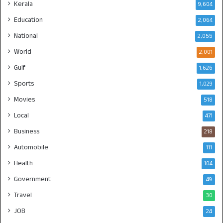
Kerala
9,604
Education
2,064
National
2,055
World
2,001
Gulf
1,626
Sports
1,029
Movies
518
Local
471
Business
218
Automobile
111
Health
104
Government
49
Travel
30
JOB
24