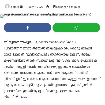
Send
admin
July 7, 2026
1
Less than a minute
an
email
തിരുവനന്തപുരം:
കേരളാ സാമൂഹ്യവിരുദ്ധ
പ്രവർത്തനങ്ങൾ തടയൽ നിയമപ്രകാരം (കാപ്പ) നടപടി
നേരിടുന്ന തിരുവനന്തപുരം നഗരസഭയിലെ ബിജെപി
കൗൺസിലർ ആർ. സുഗതന്റെ ആവശ്യം കാപ്പ ഉപദേശക
സമിതി തള്ളി. തനിക്കെതിരെയുള്ള കാപ്പ നടപടികൾ
ഒഴിവാക്കണമെന്ന സുഗതന്റെ ആവശ്യമാണ് സമിതി
നിരസിച്ചത്. ഇതോടെ സുഗതനെതിരെയുള്ള കാപ്പ ഉത്തരവ്
ആറു മാസം കൂടി തുടരും. തിരുവനന്തപുരം ജില്ലയിൽ
പ്രവേശിക്കുന്നതിനുള്ള വിലക്കും ഇതോടൊപ്പം
നിലനിൽക്കും.