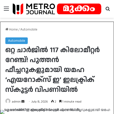
Menu
Se
Home
/
Automobile
Automobile
ഒറ്റ ചാർജിൽ 117 കിലോമീറ്റർ
റേഞ്ച്! പുത്തൻ
ഫീച്ചറുകളുമായി യമഹ
‘എയറോക്‌സ് ഇ’ ഇലക്ട്രിക്
സ്കൂട്ടർ വിപണിയിൽ
Send
admin
July 8, 2026
2
1 minute read
an
email