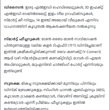
ഡിസൈൻ:
ഇരട്ട എൽഇഡി ഹെഡ്‌ലൈറ്റുകൾ, 3D ഇഫക്റ്റ്
എൽഇഡി ടെയിൽലൈറ്റ്, ഇളം നീല ഗ്രാഫിക്സുകൾ,
സ്മാർട്ട് കീ സിസ്റ്റം, 14 ഇഞ്ച് അലോയ് വീലുകൾ എന്നിവ
വാഹനത്തിന് കൂടുതൽ ആകർഷണീയത നൽകുന്നു.
സ്മാർട്ട് ഫീച്ചറുകൾ:
ടേൺ-ബൈ-ടേൺ നാവിഗേഷൻ
പിന്തുണയുള്ള വലിയ കളർ ടിഎഫ്‌ടി (TFT) ഡിസ്‌പ്ലേയാണ്
ഇതിൽ ക്രമീകരിച്ചിരിക്കുന്നത്. വൈ-കണക്റ്റ് (Y-Connect)
ആപ്പ് വഴി സ്മാർട്ട്‌ഫോൺ കണക്റ്റിവിറ്റി, ഓവർ-ദി-എയർ
അപ്‌ഡേറ്റുകൾ, യുഎസ്ബി ചാർജിംഗ് പോർട്ട് എന്നിവയും
ഇതിലുണ്ട്.
സുരക്ഷ:
മികച്ച സുരക്ഷയ്ക്കായി മുന്നിലും പിന്നിലും
ഡിസ്‌ക് ബ്രേക്കുകളും സിംഗിൾ-ചാനൽ എബിഎസും (ABS),
കൂടാതെ ട്രാക്ഷൻ കൺട്രോൾ, റിവേഴ്‌സ് അസിസ്റ്റ്, ക്രൂയിസ്
കൺട്രോൾ എന്നീ പ്രീമിയം ഫീച്ചറുകളും ഇതിൽ
ഉൾപ്പെടുത്തിയിരിക്കുന്നു.