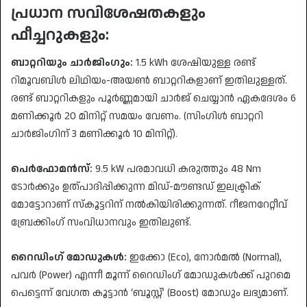
പ്രധാന സവിശേഷതകളും
ഫീച്ചറുകളും:
ബാറ്ററിയും ചാർജിംഗും:
1.5 kWh ശേഷിയുള്ള രണ്ട്
റിമൂവബിൾ ലിഥിയം-അയൺ ബാറ്ററികളാണ് ഇതിലുള്ളത്.
രണ്ട് ബാറ്ററികളും പൂർണ്ണമായി ചാർജ് ചെയ്യാൻ ഏകദേശം 6
മണിക്കൂർ 20 മിനിറ്റ് സമയം വേണം. (സിംഗിൾ ബാറ്ററി
ചാർജിംഗിന് 3 മണിക്കൂർ 10 മിനിറ്റ്).
പെർഫോമൻസ്:
9.5 kW പരമാവധി കരുത്തും 48 Nm
ടോർക്കും ഉത്പാദിപ്പിക്കുന്ന മിഡ്-മൗണ്ടഡ് ഇലക്ട്രിക്
മോട്ടോറാണ് സ്കൂട്ടറിന് നൽകിയിരിക്കുന്നത്. റീജനറേറ്റീവ്
ബ്രേക്കിംഗ് സംവിധാനവും ഇതിലുണ്ട്.
റൈഡിംഗ് മോഡുകൾ:
ഇക്കോ (Eco), നോർമൽ (Normal),
പവർ (Power) എന്നീ മൂന്ന് റൈഡിംഗ് മോഡുകൾക്ക് പുറമെ
പെട്ടെന്ന് വേഗത കൂട്ടാൻ ‘ബൂസ്റ്റ്’ (Boost) മോഡും ലഭ്യമാണ്.