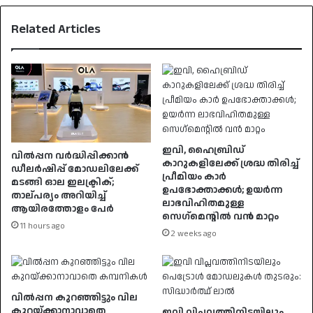
Related Articles
ഇവി, ഹൈബ്രിഡ്
വിൽപ്പന വർദ്ധിപ്പിക്കാൻ
കാറുകളിലേക്ക് ശ്രദ്ധ തിരിച്ച്
ഡീലർഷിപ്പ് മോഡലിലേക്ക്
പ്രീമിയം കാർ
മടങ്ങി ഓല ഇലക്ട്രിക്;
ഉപഭോക്താക്കൾ; ഉയർന്ന
താല്പര്യം അറിയിച്ച്
ലാഭവിഹിതമുള്ള
ആയിരത്തോളം പേർ
സെഗ്‌മെന്റിൽ വൻ മാറ്റം
11 hours ago
2 weeks ago
വിൽപ്പന കുറഞ്ഞിട്ടും വില
കുറയ്ക്കാനാവാതെ
​ഇവി വിപ്ലവത്തിനിടയിലും