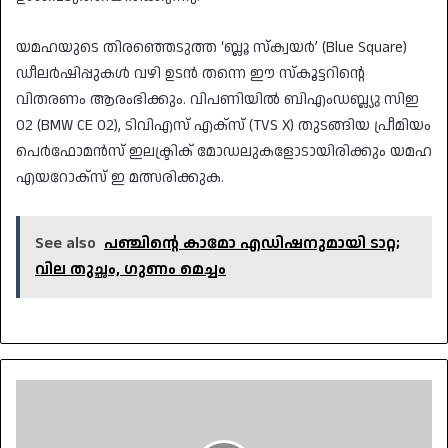
​യമഹയുടെ തിരഞ്ഞെടുത്ത ‘ബ്ലൂ സ്ക്വയർ’ (Blue Square)
ഡീലർഷിപ്പുകൾ വഴി ഉടൻ തന്നെ ഈ സ്കൂട്ടറിന്റെ
വിതരണം ആരംഭിക്കും. വിപണിയിൽ ബിഎംഡബ്ല്യു സിഇ
02 (BMW CE 02), ടിവിഎസ് എക്സ് (TVS X) തുടങ്ങിയ പ്രീമിയം
പെർഫോമൻസ് ഇലക്ട്രിക് മോഡലുകളോടായിരിക്കും യമഹ
എയറോക്‌സ് ഇ മത്സരിക്കുക.
See also
പഞ്ചിന്റെ കാമോ എഡിഷനുമായി ടാറ്റ;
വില തുച്ഛം, ഗുണം മെച്ചം
കേന്ദ്ര
സുരക്ഷാ
നിർദേശങ്ങൾ