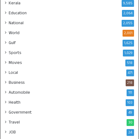
Kerala
9,585
Education
2,064
National
2,055
World
2,001
Gulf
1,625
Sports
1,029
Movies
518
Local
471
Business
218
Automobile
111
Health
103
Government
49
Travel
30
JOB
24