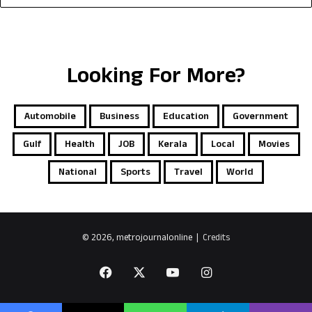
Looking For More?
Automobile
Business
Education
Government
Gulf
Health
JOB
Kerala
Local
Movies
National
Sports
Travel
World
© 2026, metrojournalonline |
Credits
Facebook
X
YouTube
Instagram