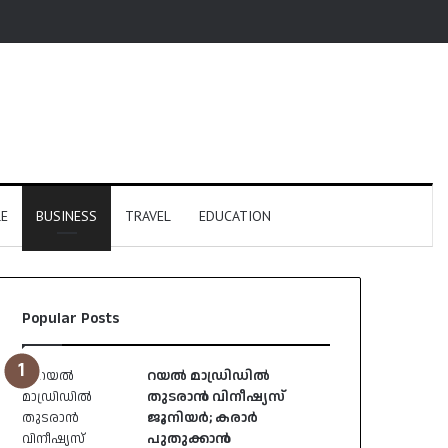
E
BUSINESS
TRAVEL
EDUCATION
Popular Posts
റയൽ മാഡ്രിഡിൽ
തുടരാൻ വിനീഷ്യസ്
ജൂനിയർ; കരാർ
പുതുക്കാൻ