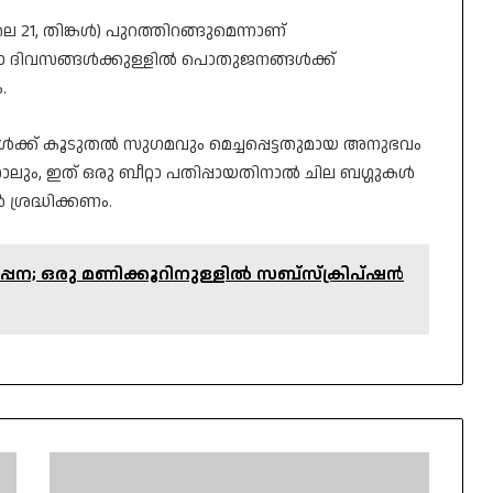
ലൈ 21, തിങ്കൾ) പുറത്തിറങ്ങുമെന്നാണ്
്ടോ ദിവസങ്ങൾക്കുള്ളിൽ പൊതുജനങ്ങൾക്ക്
.
ക് കൂടുതൽ സുഗമവും മെച്ചപ്പെട്ടതുമായ അനുഭവം
്നാലും, ഇത് ഒരു ബീറ്റാ പതിപ്പായതിനാൽ ചില ബഗ്ഗുകൾ
ശ്രദ്ധിക്കണം.
്പന; ഒരു മണിക്കൂറിനുള്ളില്‍ സബ്‌സ്‌ക്രിപ്ഷന്‍
ഡെൽറ്റ
പൈലറ്റ്