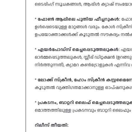
ടൈപ്പിംഗ് സൂചകങ്ങൾ, ആപ്പിൾ ക്യാഷ് സംയോജന
*
ഫോൺ ആപ്പിലെ പുതിയ ഫീച്ചറുകൾ:
ഫോൺ
ഉൾപ്പെടെയുള്ള മാറ്റങ്ങൾ വരും. കോൾ സ്ക്രീ
ഉപയോക്താക്കൾക്ക് കൂടുതൽ സൗകര്യം നൽക
*
എയർപോഡ്സ് മെച്ചപ്പെടുത്തലുകൾ:
എയർപ
ഓർമ്മപ്പെടുത്തലുകൾ, സ്ലീപ്പ് ഡിറ്റക്ഷൻ (
നിർത്തുന്നത്), ക്യാമറ കൺട്രോളുകൾ എന്നിവ ല
*
ലോക്ക് സ്ക്രീൻ, ഹോം സ്ക്രീൻ കസ്റ്റമ
കൂടുതൽ വ്യക്തിഗതമാക്കാനുള്ള ഓപ്ഷനുകൾ 
*
പ്രകടനം, ബാറ്ററി ലൈഫ് മെച്ചപ്പെടുത്തല
മൊത്തത്തിലുള്ള പ്രകടനവും ബാറ്ററി ലൈഫും മെച
റിലീസ് തീയതി: