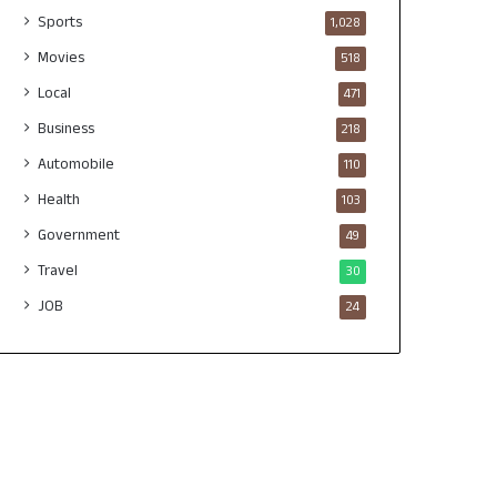
Sports
1,028
Movies
518
Local
471
Business
218
Automobile
110
Health
103
Government
49
Travel
30
JOB
24