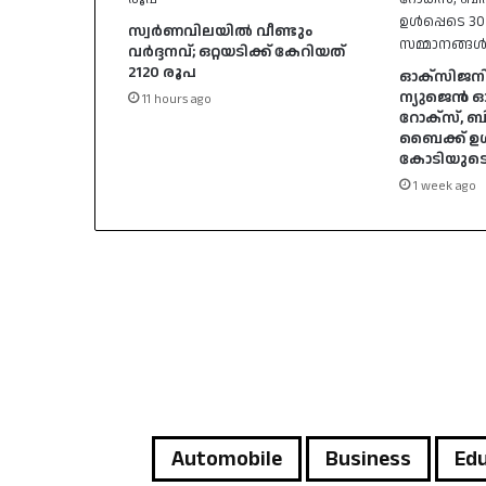
സ്വര്‍ണവിലയിൽ വീണ്ടും
വർദ്ദനവ്; ഒറ്റയടിക്ക് കേറിയത്
2120 രൂപ
ഓക്സിജനി
ന്യുജെന്‍ 
11 hours ago
റോക്സ്, ബ
ബൈക്ക് ഉള്
കോടിയുടെ 
1 week ago
Automobile
Business
Edu