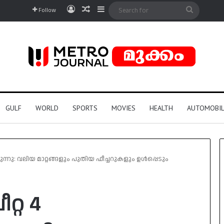
Log In
Random Article
Sidebar
Search
Follow
for
GULF
WORLD
SPORTS
MOVIES
HEALTH
AUTOMOBIL
കുന്നു: വലിയ മാറ്റങ്ങളും പുതിയ ഫീച്ചറുകളും ഉൾപ്പെടും
റ്റ 4