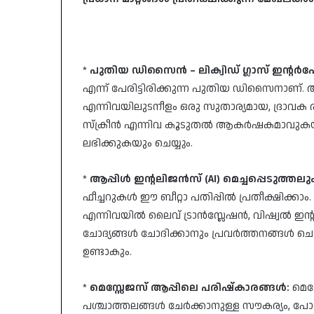
*
പുതിയ ഡിസൈൻ – ലിക്വിഡ് ഗ്ലാസ് ഇന്റർഫ
എന്ന് പേരിട്ടിരിക്കുന്ന പുതിയ ഡിസൈനാണ്.
എന്നിവയിലുടനീളം ഒരു സുതാര്യമായ, ദ്രാവക 
സ്ക്രീൻ എന്നിവ കൂടുതൽ ആകർഷകമാവുകയു
ലഭിക്കുകയും ചെയ്യും.
*
ആപ്പിൾ ഇന്റലിജൻസ് (AI) മെച്ചപ്പെടുത്തല
ഫീച്ചറുകൾ ഈ ബീറ്റാ പതിപ്പിൽ പ്രതീക്ഷിക്
എന്നിവയിൽ ലൈവ് ട്രാൻസ്ലേഷൻ, വിഷ്വൽ ഇന്റലി
ചോദ്യങ്ങൾ ചോദിക്കാനും പ്രവർത്തനങ്ങൾ ചെയ്
ഉണ്ടാകും.
*
മെസ്സേജസ് ആപ്പിലെ പരിഷ്കാരങ്ങൾ:
മെസ
പശ്ചാത്തലങ്ങൾ ചേർക്കാനുള്ള സൗകര്യം, പോളു