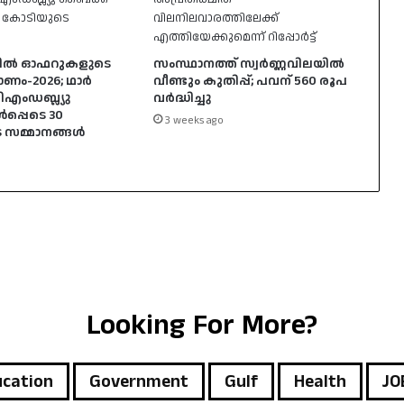
ല്‍ ഓഫറുകളുടെ
സംസ്ഥാനത്ത് സ്വർണ്ണവിലയിൽ
ഓണം-2026; ഥാര്‍
വീണ്ടും കുതിപ്പ്; പവന് 560 രൂപ
ിഎംഡബ്ല്യു
വർദ്ധിച്ചു
‍പ്പെടെ 30
3 weeks ago
സമ്മാനങ്ങള്‍
Looking For More?
cation
Government
Gulf
Health
JO