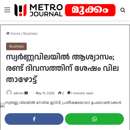
Menu
Se
Home
/
Business
Business
സ്വർണ്ണവിലയിൽ ആശ്വാസം;
രണ്ട് ദിവസത്തിന് ശേഷം വില
താഴോട്ട്
Send
admin
May 11, 2026
2
1 minute read
an
email