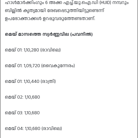
ഹാൾമാർക്കിംഗും 6 അക്ക എച്ച്.യു.ഐ.ഡി (HUID) നമ്പറും
ബില്ലിൽ കൃത്യമായി രേഖപ്പെടുത്തിയിട്ടുണ്ടെന്ന്
ഉപഭോക്താക്കൾ ഉറപ്പുവരുത്തേണ്ടതാണ്.
മെയ് മാസത്തെ സ്വർണ്ണവില (പവനിൽ)
മെയ് 01: 1,10,280 (രാവിലെ)
മെയ് 01: 1,09,720 (വൈകുന്നേരം)
മെയ് 01: 1,10,440 (രാത്രി)
മെയ് 02: 1,10,680
മെയ് 03: 1,10,680
മെയ് 04: 1,10,680 (രാവിലെ)