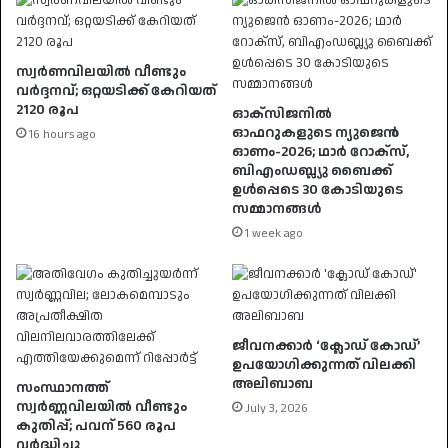
സ്വര്‍ണവിലയിൽ വീണ്ടും
വർദ്ദനവ്; ഒറ്റയടിക്ക് കേറിയത്
2120 രൂപ
ഓക്സിജനില്‍
ഓഫറുകളുടെ ന്യുജെന്‍
16 hours ago
ഓണം-2026; ഥാര്‍ റോക്സ്,
ബിഎംഡബ്ല്യു ബൈക്ക്
ഉള്‍പ്പെടെ 30 കോടിയുടെ
സമ്മാനങ്ങള്‍
1 week ago
ജീവനക്കാർ ‘ക്ലോഡ് കോഡ്’
ഉപയോഗിക്കുന്നത് വിലക്കി
അലിബാബ
സംസ്ഥാനത്ത്
സ്വർണ്ണവിലയിൽ വീണ്ടും
July 3, 2026
കുതിപ്പ്; പവന് 560 രൂപ
വർദ്ധിച്ചു