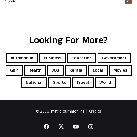
JOB
24
Looking For More?
Automobile
Business
Education
Government
Gulf
Health
JOB
Kerala
Local
Movies
National
Sports
Travel
World
© 2026, metrojournalonline |
Credits
Facebook
X
YouTube
Instagram