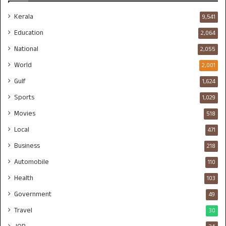
Kerala
9,541
Education
2,064
National
2,055
World
2,001
Gulf
1,624
Sports
1,029
Movies
518
Local
471
Business
218
Automobile
110
Health
103
Government
49
Travel
30