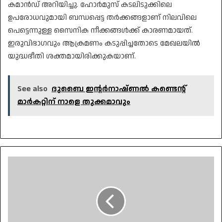
കമാൻഡ് അറിയിച്ചു. ഹോർമുസ് കടലിടുക്കിലെ
ഉപരോധവുമായി ബന്ധപ്പെട്ട തർക്കങ്ങളാണ് നിലവിലെ
പെട്ടെന്നുള്ള സൈനിക നീക്കങ്ങൾക്ക് കാരണമായത്.
ഇരുവിഭാഗവും ആക്രമണം കടുപ്പിച്ചതോടെ മേഖലയിൽ
യുദ്ധഭീതി ശക്തമായിരിക്കുകയാണ്.
See also
ദുബൈ ഇന്റര്‍നാഷ്ണല്‍ കണ്ടെന്റ്
മാര്‍കറ്റിന് നാളെ തുക്കമാവും
സ്പോർട്സ്
പ്രേമികൾക്ക്
ഇനി
ഉത്സവക്കാലം;
യുണൈറ്റ്8
ചാനലുകൾ