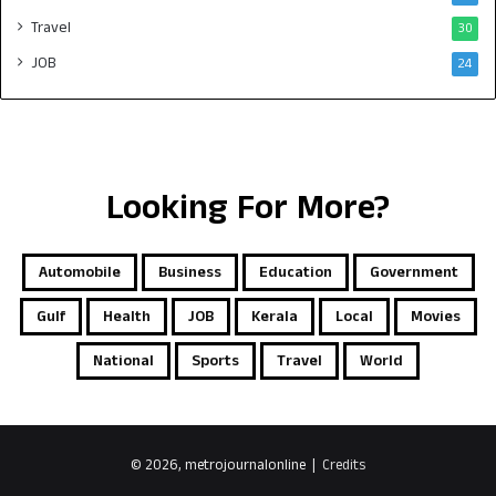
Travel
30
JOB
24
Looking For More?
Automobile
Business
Education
Government
Gulf
Health
JOB
Kerala
Local
Movies
National
Sports
Travel
World
© 2026, metrojournalonline |
Credits