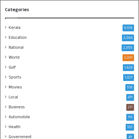
Categories
Kerala
9,516
Education
2,064
National
2,055
World
2,001
Gulf
1,624
Sports
1,027
Movies
518
Local
471
Business
217
Automobile
110
Health
103
Government
49