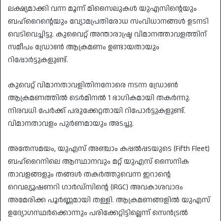
ലക്ഷ്യമാക്കി വന്ന മൂന്ന് മിസൈലുകൾ യുഎസിന്റെയും
ബഹ്റൈന്റെയും വ്യോമപ്രതിരോധ സംവിധാനങ്ങൾ ഉടനടി
വെടിവെച്ചിട്ടു. കുവൈറ്റ് അന്താരാഷ്ട്ര വിമാനത്താവളത്തിന്
സമീപം ഡ്രോൺ ആക്രമണം ഉണ്ടായതായും
റിപ്പോർട്ടുകളുണ്ട്.
കുവെറ്റ് വിമാനതാവളിതിനനോരെ നടന്ന ഡ്രോൺ
ആക്രമണത്തിൽ ടെർമിനൽ 1 ഭാഗികമായി തകർന്നു.
നിരവധി പേർക്ക് പരുക്കേറ്റതായി റിപോർട്ടുകളുണ്ട്.
വിമാനതാവളം പുർണമായും അടച്ചു.
​അതേസമയം, യുഎസ് അഞ്ചാം കപ്പൽപ്പടയുടെ (Fifth Fleet)
ബഹ്റൈനിലെ ആസ്ഥാനവും മറ്റ് യുഎസ് സൈനിക
താവളങ്ങളും തങ്ങൾ തകർത്തുവെന്ന ഇറാന്റെ
റെവല്യൂഷണറി ഗാർഡ്സിന്റെ (IRGC) അവകാശവാദം
അമേരിക്ക പൂർണ്ണമായി തള്ളി. ആക്രമണങ്ങളിൽ യുഎസ്
ഉദ്യോഗസ്ഥർക്കൊന്നും പരിക്കേറ്റിട്ടില്ലെന്ന് സെൻട്രൽ