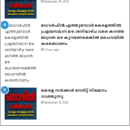
November 19, 2023
ഡോൾഫിൻ എത്തുമ്പോൾ കേരളത്തിൽ
പ്രളയസമാന മഴ; ശനിയാഴ്ച വരെ കനത്ത
ജാഗ്രത: മഴ കുറയണമെങ്കിൽ ചൈനയിൽ
കരതൊടണം
1 hour ago
കേരള സർക്കാർ നേരിട്ട് നിയമനം
നടത്തുന്നു
November 22, 2023