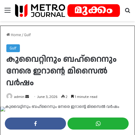
Menu
Se
Home
/
Gulf
Gulf
കുവൈറ്റിനും ബഹ്റൈനും
നേരെ ഇറാൻ്റെ മിസൈൽ
വർഷം
Send
admin
June 3, 2026
2
1 minute read
an
email