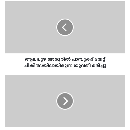
ആലപ്പുഴ
അരൂരിൽ
പാമ്പുകടിയേറ്റ്
ചികിത്സയിലായിരുന്ന
യുവതി
മരിച്ചു
ആലപ്പുഴ അരൂരിൽ പാമ്പുകടിയേറ്റ്
ചികിത്സയിലായിരുന്ന യുവതി മരിച്ചു
വി
എസിന്റെ
ആരോഗ്യനില
ഗുരുതരമായി
തുടരുന്നു;
ആന്തരികാവയവങ്ങളുടെ
പ്രവർത്തനം
സാധാരണ
നിലയിലല്ല