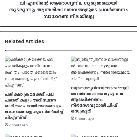
വി എസിന്റെ ആരോഗ്യനില ഗുരുതരമായി
തുടരുന്നു; ആന്തരികാവയവങ്ങളുടെ പ്രവർത്തനം
സാധാരണ നിലയിലല്ല
Related Articles
സ്വാതന്ത്ര്യദിനാഘോഷങ്ങളി
ൽ വന്ദേമാതരം മുഴുവൻ
പരീക്ഷാ ക്രമക്കേട്; പല
ആലപിക്കണം;
പരാതികളും അടിസ്ഥാന
നിർദേശവുമായി ചീഫ്
രഹിതം: പരാതിക്കാരെയും
സെക്രട്ടറി
മാധ്യമങ്ങളെയും വിമര്‍ശിച്ച്
പിഎസ്‌സി
3 hours ago
2 hours ago