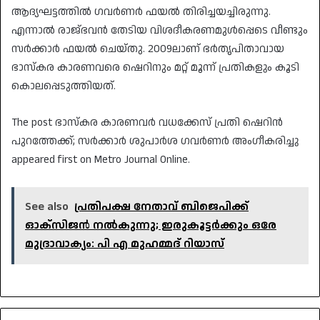
ആദ്യഘട്ടത്തിൽ ഗവർണർ ഫയൽ തിരിച്ചയച്ചിരുന്നു.
എന്നാൽ രാജ്ഭവൻ തേടിയ വിശദീകരണമുൾപ്പെടെ വീണ്ടും
സർക്കാർ ഫയൽ ചെയ്തു. 2009ലാണ് ഭർതൃപിതാവായ
ഭാസ്‌കര കാരണവരെ ഷെറിനും മറ്റ് മൂന്ന് പ്രതികളും കൂടി
കൊലപ്പെടുത്തിയത്.
The post ഭാസ്‌കര കാരണവർ വധക്കേസ് പ്രതി ഷെറിൻ
പുറത്തേക്ക്; സർക്കാർ ശുപാർശ ഗവർണർ അംഗീകരിച്ചു
appeared first on Metro Journal Online.
See also
പ്രതിപക്ഷ നേതാവ് ബിജെപിക്ക്
ഓക്‌സിജന്‍ നല്‍കുന്നു; ഇരുകൂട്ടര്‍ക്കും ഒരേ
മുദ്രാവാക്യം: പി എ മുഹമ്മദ് റിയാസ്