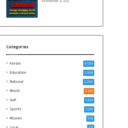
November 22, 2023
Categories
Kerala
9,538
Education
2,064
National
2,055
World
2,001
Gulf
1,624
Sports
1,029
Movies
518
Local
471