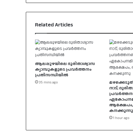
Related Articles
ആലപ്പുഴയിലെ ദുരിതാശ്വാസ
ക്യാമ്പുകളുടെ പ്രവർത്തനം
പ്രതിസന്ധിയിൽ
മഴക്കെടുതി
35 mins ago
നാട്; ദുരി
പ്രവർത്തന
ഏകോപനമില്
ആക്ഷേപം, ര
കനക്കുന്നു
1 hour ago