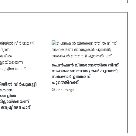
പെൻഷൻ വിതരണത്തിൽ നിന്ന്
സഹകരണ ബാങ്കുകൾ പുറത്ത്;
സർക്കാർ ഉത്തരവ്
പുറത്തിറക്കി
യിൽ വീർപ്പുമുട്ടി
താശ്വാസ
2 hours ago
ങ്ങളിൽ
ലായ്മയെന്ന്
ാഷ്ട്രീയ പോര്