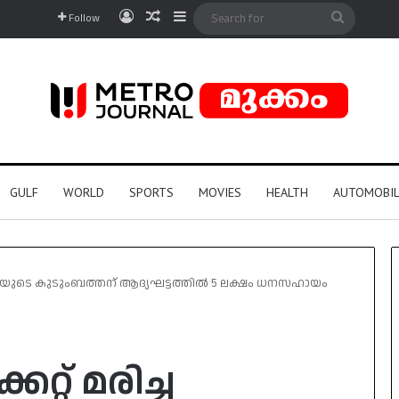
Log In
Random Article
Sidebar
Search
Follow
for
GULF
WORLD
SPORTS
MOVIES
HEALTH
AUTOMOBIL
്യാർഥിയുടെ കുടുംബത്തന് ആദ്യഘട്ടത്തിൽ 5 ലക്ഷം ധനസഹായം
റ്റ് മരിച്ച