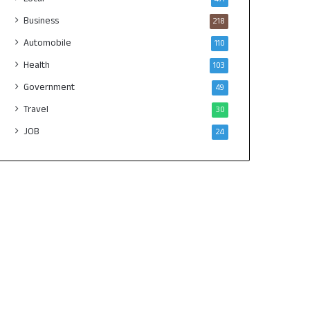
Business
218
Automobile
110
Health
103
Government
49
Travel
30
JOB
24