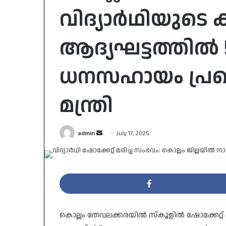
വിദ്യാർഥിയുടെ
ആദ്യഘട്ടത്തിൽ 
ധനസഹായം പ്രഖ്യ
മന്ത്രി
Send
admin
July 17, 2025
an
email
കൊല്ലം തേവലക്കരയിൽ സ്‌കൂളിൽ ഷോക്കേറ്റ് മര