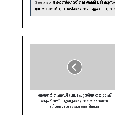
See also
കോൺഗ്രസിലെ തമ്മിലടി മുൻകൂട്
നേതാക്കൾ പോരടിക്കുന്നു: എം.വി. ഗോവ
ഖത്തർ
ഐഡി
(QID)
പുതിയ
മെട്രാഷ്
ആപ്പ്
വഴി
പുതുക്കുന്നതെങ്ങനെ;
വിശദാംശങ്ങൾ
അറിയാം
ഖത്തർ ഐഡി (QID) പുതിയ മെട്രാഷ്
ആപ്പ് വഴി പുതുക്കുന്നതെങ്ങനെ;
വിശദാംശങ്ങൾ അറിയാം