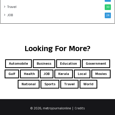
Travel
30
JOB
24
Looking For More?
Automobile
Business
Education
Government
Gulf
Health
JOB
Kerala
Local
Movies
National
Sports
Travel
World
© 2026, metrojournalonline |
Credits