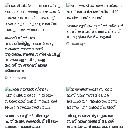
ചാലക്കുടി പോട്ടയില്‍ സ്‌കൂള്‍
ബസ് കനാലിലേക്ക് മറിഞ്ഞ്
10 കുട്ടികള്‍ക്ക് പരുക്ക്
ലഹരി വിൽപന
നടത്തിയിട്ടില്ല; ഞാൻ ഒരു
1 hour ago
മകൻ്റെ അമ്മയാണ്;
ആരോപണങ്ങൾ നിഷേധിച്ച്
വടകര എംഡിഎംഎ
കേസിൽ അറസ്റ്റിലായ
കീർത്തന
15 mins ago
പാർലമെന്റിൽ വീണ്ടും
നിയന്ത്രണംവിട്ട സ്വകാര്യ
പ്രതിഷേധക്കൊടി; റിജിജു–
ബസ് വാഹനങ്ങളിലേക്ക്
ഖർഗെ വാക്പോര്,
ഇടിച്ചുകയറി അപകടം: രണ്ടു