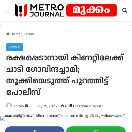
Menu
Se
Home
/
Kerala
Kerala
രക്ഷപ്പെടാനായി കിണറ്റിലേക്ക്
ചാടി ഗോവിന്ദച്ചാമി;
തൂക്കിയെടുത്ത് പുറത്തിട്ട്
പോലീസ്
Send
admin
July 25, 2025
1
Less than a minute
an
email