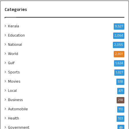
Categories
Kerala
9,527
Education
2,064
National
2,055
World
2,001
Gulf
1,624
Sports
1,027
Movies
518
Local
471
Business
218
Automobile
110
Health
103
Government
49