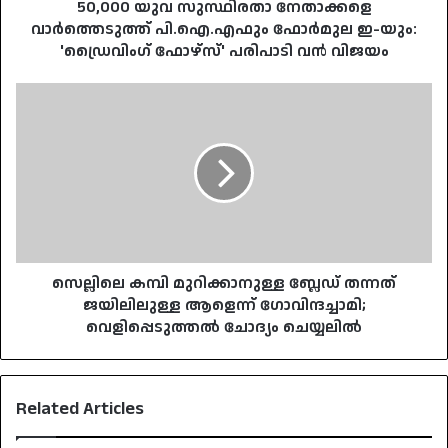
'ഡ്രൈവിംഗ്
50,000 യുവ സുസ്ഥിരതാ നേതാക്കളെ
ഫോഴ്‌സ്'
വാർത്തെടുത്ത് പി.ഐ.എഫും ഫോർമുല ഇ-യും:
പരിപാടി
'ഡ്രൈവിംഗ് ഫോഴ്‌സ്' പരിപാടി വൻ വിജയം
വൻ
വിജയം
സെല്ലിലെ
കമ്പി
മുറിക്കാനുള്ള
ബ്ലേഡ്
തന്നത്
ജയിലിലുള്ള
ആളെന്ന്
ഗോവിന്ദച്ചാമി;
വെളിപ്പെടുത്തൽ
ചോദ്യം
സെല്ലിലെ കമ്പി മുറിക്കാനുള്ള ബ്ലേഡ് തന്നത്
ചെയ്യലിൽ
ജയിലിലുള്ള ആളെന്ന് ഗോവിന്ദച്ചാമി;
വെളിപ്പെടുത്തൽ ചോദ്യം ചെയ്യലിൽ
Related Articles