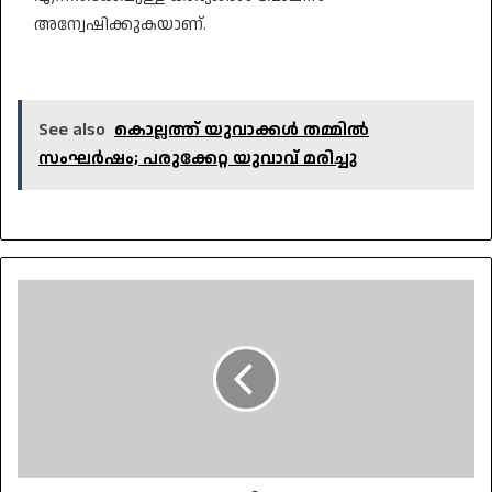
അന്വേഷിക്കുകയാണ്.
See also
കൊല്ലത്ത് യുവാക്കൾ തമ്മിൽ
സംഘർഷം; പരുക്കേറ്റ യുവാവ് മരിച്ചു
50,000
യുവ
സുസ്ഥിരതാ
നേതാക്കളെ
വാർത്തെടുത്ത്
പി.ഐ.എഫും
ഫോർമുല
ഇ-
യും: