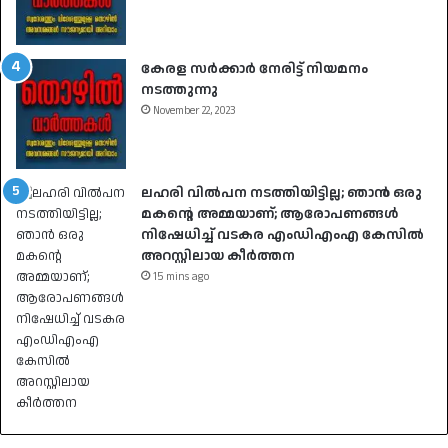
കേരള സർക്കാർ നേരിട്ട് നിയമനം
നടത്തുന്നു
November 22, 2023
ലഹരി വിൽപന നടത്തിയിട്ടില്ല; ഞാൻ ഒരു
മകൻ്റെ അമ്മയാണ്; ആരോപണങ്ങൾ
നിഷേധിച്ച് വടകര എംഡിഎംഎ കേസിൽ
അറസ്റ്റിലായ കീർത്തന
15 mins ago