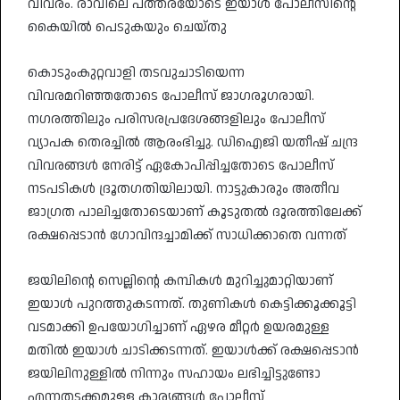
വിവരം. രാവിലെ പത്തരയോടെ ഇയാൾ പോലീസിന്റെ
കൈയിൽ പെടുകയും ചെയ്തു
കൊടുംകുറ്റവാളി തടവുചാടിയെന്ന
വിവരമറിഞ്ഞതോടെ പോലീസ് ജാഗരൂഗരായി.
നഗരത്തിലും പരിസരപ്രദേശങ്ങളിലും പോലീസ്
വ്യാപക തെരച്ചിൽ ആരംഭിച്ചു. ഡിഐജി യതീഷ് ചന്ദ്ര
വിവരങ്ങൾ നേരിട്ട് ഏകോപിപ്പിച്ചതോടെ പോലീസ്
നടപടികൾ ദ്രൂതഗതിയിലായി. നാട്ടുകാരും അതീവ
ജാഗ്രത പാലിച്ചതോടെയാണ് കൂടുതൽ ദൂരത്തിലേക്ക്
രക്ഷപ്പെടാൻ ഗോവിന്ദച്ചാമിക്ക് സാധിക്കാതെ വന്നത്
ജയിലിന്റെ സെല്ലിന്റെ കമ്പികൾ മുറിച്ചുമാറ്റിയാണ്
ഇയാൾ പുറത്തുകടന്നത്. തുണികൾ കെട്ടിക്കൂക്കൂട്ടി
വടമാക്കി ഉപയോഗിച്ചാണ് ഏഴര മീറ്റർ ഉയരമുള്ള
മതിൽ ഇയാൾ ചാടിക്കടന്നത്. ഇയാൾക്ക് രക്ഷപ്പെടാൻ
ജയിലിനുള്ളിൽ നിന്നും സഹായം ലഭിച്ചിട്ടുണ്ടോ
എന്നതടക്കമുള്ള കാര്യങ്ങൾ പോലീസ്