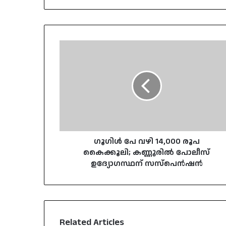
ഗൂഗിൾ
പേ
വഴി
14,000
രൂപ
കൈക്കൂലി;
കണ്ണൂരിൽ
പോലീസ്
ഉദ്യോഗസ്ഥന്
സസ്‌പെൻഷൻ
ഗൂഗിൾ പേ വഴി 14,000 രൂപ
കൈക്കൂലി; കണ്ണൂരിൽ പോലീസ്
ഉദ്യോഗസ്ഥന് സസ്‌പെൻഷൻ
Related Articles