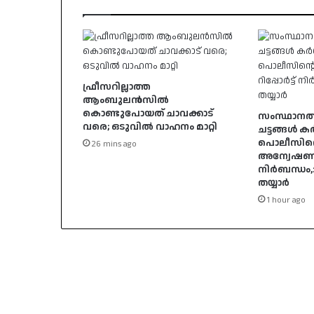
ഫ്രീസറില്ലാത്ത
ആംബുലൻസിൽ
കൊണ്ടുപോയത് ചാവക്കാട്
സംസ്ഥാനത
വരെ; ഒടുവിൽ വാഹനം മാറ്റി
ചട്ടങ്ങൾ ക
പൊലീസിന്റ
26 mins ago
അന്വേഷണ റി
നി‌‍ർബന്ധം
തയ്യാർ
1 hour ago