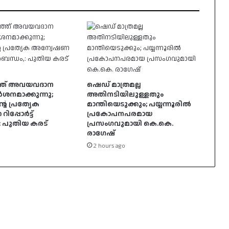
്ത് അവയവദാന
ഷെഡ് മാത്രമല്ല
ർശനമാക്കുന്നു;
അതിനടിയിലുള്ളതും
െ പ്രത്യേക
മാന്തിയെടുക്കും; പയ്യന്നൂരിൽ
പ്പോർട്ട്
പ്രകോപനപരമായ
,: പുതിയ കരട്
പ്രസംഗവുമായി കെ.കെ.
രാഗേഷ്
2 hours ago