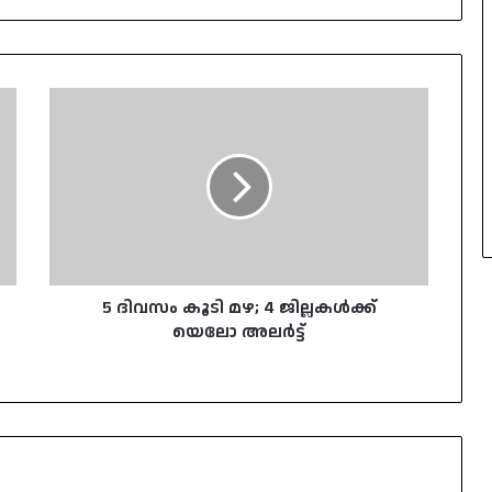
5
ദിവസം
കൂടി
മഴ;
4
ജില്ലകൾക്ക്
യെലോ
അലർട്ട്
5 ദിവസം കൂടി മഴ; 4 ജില്ലകൾക്ക്
യെലോ അലർട്ട്