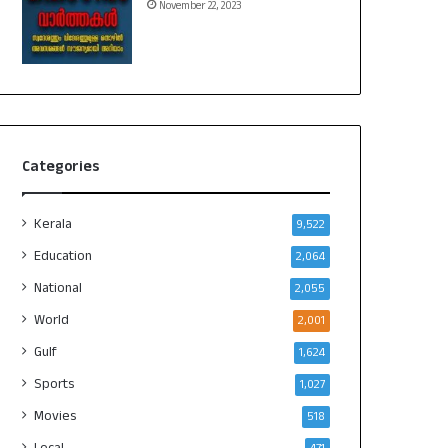
November 22, 2023
Categories
Kerala
9,522
Education
2,064
National
2,055
World
2,001
Gulf
1,624
Sports
1,027
Movies
518
Local