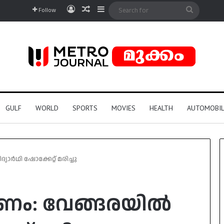
Log In
Random Article
Sidebar
Search
Follow
for
GULF
WORLD
SPORTS
MOVIES
HEALTH
AUTOMOBIL
യാർഥി ഷോക്കേറ്റ് മരിച്ചു
മരണം: വേങ്ങരയിൽ