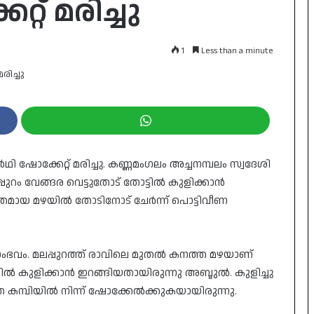
്റ് മരിച്ചു
1
Less than a minute
ാർഥി ഷോക്കേറ്റ് മരിച്ചു. കണ്ണമംഗലം അച്ചനമ്പലം സ്വദേശി
ലപ്പുറം വേങ്ങര വെട്ടുതോട് തോട്ടിൽ കുളിക്കാൻ
മായ മഴയില്‍ തോടിനോട് ചേര്‍ന്ന് പൊട്ടിവീണ
ംഭവം. മലപ്പുറത്ത് രാവിലെ മുതൽ കനത്ത മഴയാണ്
ടിൽ കുളിക്കാൻ ഇറങ്ങിയതായിരുന്നു അബ്ദുൽ. കുളിച്ചു
ുത കമ്പിയിൽ നിന്ന് ഷോക്കേൽക്കുകയായിരുന്നു.