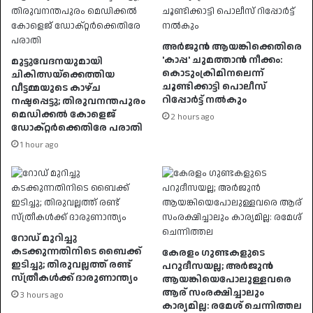
അർജുൻ ആയങ്കിക്കെതിരെ
'കാപ്പ' ചുമത്താൻ നീക്കം:
മുട്ടുവേദനയുമായി
കൊടുംക്രിമിനലെന്ന്
ചികിത്സയ്ക്കെത്തിയ
ചൂണ്ടിക്കാട്ടി പൊലീസ്
വീട്ടമ്മയുടെ കാഴ്ച
റിപ്പോർട്ട് നൽകും
നഷ്ടപ്പെട്ടു; തിരുവനന്തപുരം
മെഡിക്കൽ കോളെജ്
2 hours ago
ഡോക്റ്റർക്കെതിരേ പരാതി
1 hour ago
റോഡ് മുറിച്ചു
കടക്കുന്നതിനിടെ ബൈക്ക്
കേരളം ഗുണ്ടകളുടെ
ഇടിച്ചു; തിരുവല്ലത്ത് രണ്ട്
പറുദീസയല്ല; അർജുൻ
സ്ത്രീകള്‍ക്ക് ദാരുണാന്ത്യം
ആയങ്കിയെപോലുള്ളവരെ
ആര് സംരക്ഷിച്ചാലും
3 hours ago
കാര്യമില്ല: രമേശ് ചെന്നിത്തല