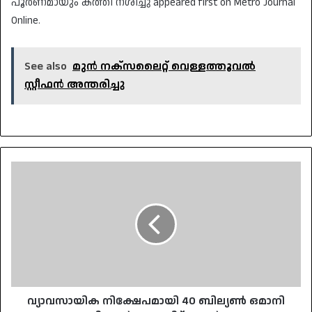
പൂർണമായും കത്തി നശിച്ചു appeared first on Metro Journal
Online.
See also
മുൻ നക്‌സലൈറ്റ് വെള്ളത്തൂവൽ
സ്റ്റീഫൻ അന്തരിച്ചു
വ്യാവസായിക
നിക്ഷേപമായി
40
ബില്യൺ
ഒമാനി
റിയാൽ
ലക്ഷ്യമിട്ട്
ഒമാൻ
വ്യാവസായിക നിക്ഷേപമായി 40 ബില്യൺ ഒമാനി