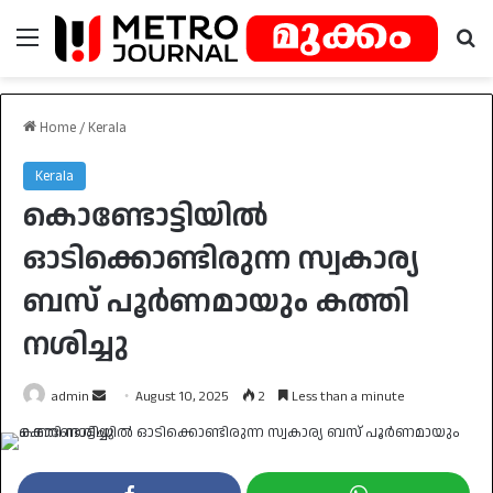
Menu
Se
Home
/
Kerala
Kerala
കൊണ്ടോട്ടിയില്‍
ഓടിക്കൊണ്ടിരുന്ന സ്വകാര്യ
ബസ് പൂർണമായും കത്തി
നശിച്ചു
Send
admin
August 10, 2025
2
Less than a minute
an
email