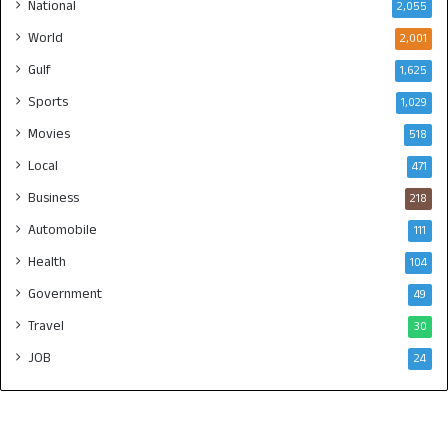
National
2,055
World
2,001
Gulf
1,625
Sports
1,029
Movies
518
Local
471
Business
218
Automobile
111
Health
104
Government
49
Travel
30
JOB
24