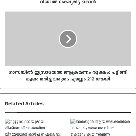
റിയാൽ ലക്ഷ്യമിട്ട് ഒമാൻ
ഗാസയിൽ
ഇസ്രായേൽ
ആക്രമണം
രൂക്ഷം;
പട്ടിണി
മൂലം
മരിച്ചവരുടെ
എണ്ണം
212
ആയി
ഗാസയിൽ ഇസ്രായേൽ ആക്രമണം രൂക്ഷം; പട്ടിണി
മൂലം മരിച്ചവരുടെ എണ്ണം 212 ആയി
Related Articles