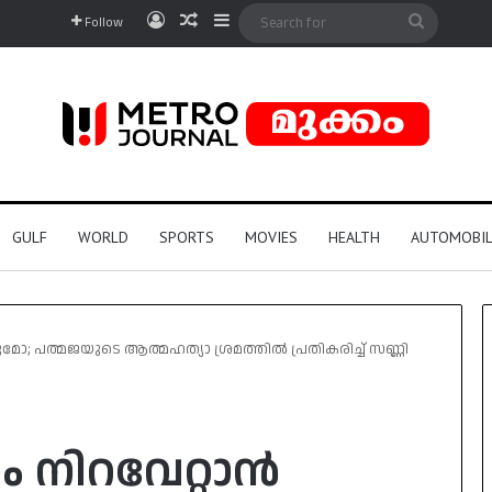
Log In
Random Article
Sidebar
Search
Follow
for
GULF
WORLD
SPORTS
MOVIES
HEALTH
AUTOMOBIL
ോ; പത്മജയുടെ ആത്മഹത്യാ ശ്രമത്തിൽ പ്രതികരിച്ച് സണ്ണി
 നിറവേറ്റാൻ