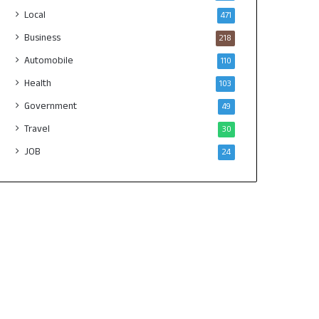
Local
471
Business
218
Automobile
110
Health
103
Government
49
Travel
30
JOB
24