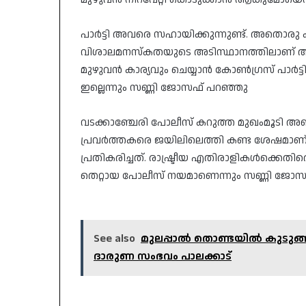
പാർട്ടി അവരെ സഹായിക്കുന്നുണ്ട്. അതൊരു
വിശാലമനസ്‌കതയുടെ അടിസ്ഥാനത്തിലാണ് അവ
മുഴുവൻ കാര്യവും ചെയ്യാൻ കോൺഗ്രസ് പാർട്
ഇല്ലെന്നും സണ്ണി ജോസഫ് പറഞ്ഞു
വടക്കാഞ്ചേരി പോലീസ് കറുത്ത മുഖംമൂടി 
പ്രവർത്തകരെ ജയിലിലെത്തി കണ്ട ശേഷമാണ
പ്രതികരിച്ചത്. രാഷ്ട്രീയ എതിരാളികൾക്ക
തെറ്റായ പോലീസ് നയമാണെന്നും സണ്ണി ജോസ
See also
മുലപ്പാൽ തൊണ്ടയിൽ കുടുങ്ങി
ദാരുണ സംഭവം പാലക്കാട്