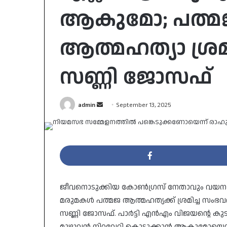
ആകുമോ; പത്മ
ആത്മഹത്യാ ശ്രമത
സണ്ണി ജോസഫ്
Send
admin
September 13, 2025
an
email
ജീവനൊടുക്കിയ കോൺഗ്രസ് നേതാവും വയനാട
മരുമകൾ പത്മജ ആത്മഹത്യക്ക് ശ്രമിച്ച സംഭ
സണ്ണി ജോസഫ്. പാർട്ടി എൻഎം വിജയന്റെ കുട
മുഴുവൻ നിറവേറ്റി കൊടുക്കാൻ ആകുമോയെന്ന