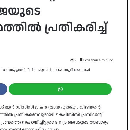
ജയുടെ
്തിൽ പ്രതികരിച്ച്
2
Less than a minute
് മുൻ ഡിസിസി ട്രഷററുമായ എൻഎം വിജയന്റെ
വത്തിൽ പ്രതികരണവുമായി കെപിസിസി പ്രസിഡന്റ്
ുംബത്തെ സഹായിച്ചിട്ടുണ്ടെന്നും അവരുടെ ആവശ്യം
ും സണ്ണി ജോസഫ് ചോദിച്ചു