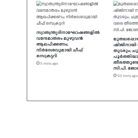
സ്വാതന്ത്ര്യദിനാഘോഷങ്ങളിൽ
വന്ദേമാതരം മുഴുവൻ
മുതലപ്പൊ
ആലപിക്കണം;
ഷിജിനായി 
നിർദേശവുമായി ചീഫ്
തുടരും; 
സെക്രട്ടറി
പൂർത്തിയ
തീരത്തുണ്ടാ
5 mins ago
സി.പി. ജ
50 mins ago