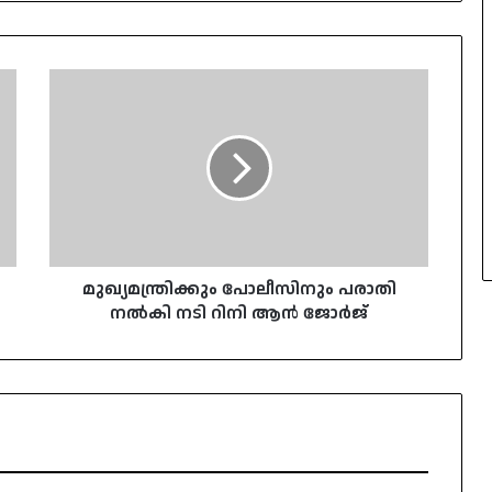
മുഖ്യമന്ത്രിക്കും
പോലീസിനും
പരാതി
നൽകി
നടി
റിനി
ആൻ
ജോർജ്
മുഖ്യമന്ത്രിക്കും പോലീസിനും പരാതി
നൽകി നടി റിനി ആൻ ജോർജ്