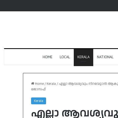
HOME
LOCAL
KERALA
NATIONAL
Home
/
Kerala
/
എല്ലാ ആവശ്യവും നിറവേറ്റാൻ ആകുമ
ജോസഫ്
Kerala
എല്ലാ ആവശ്യവും