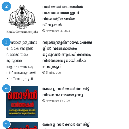
സർക്കാർ തലത്തിൽ
സംസ്ഥാനത്ത ഇന്ന്
റിപ്പോർട്ട് ചെയ്ത
യിവുകൾ
November 24, 2023
സ്വാതന്ത്ര്യദിനാഘോഷങ്ങ
ളിൽ വന്ദേമാതരം
മുഴുവൻ ആലപിക്കണം;
നിർദേശവുമായി ചീഫ്
സെക്രട്ടറി
5 mins ago
കേരള സർക്കാർ നേരിട്ട്
നിയമനം നടത്തുന്നു
November 19, 2023
കേരള സർക്കാർ നേരിട്ട്