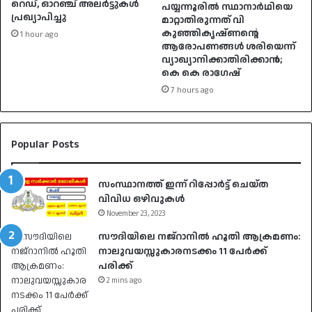
റെഡ്, ഓറഞ്ച് അലർട്ടുകൾ
പയ്യന്നൂരിൽ സ്ഥാനാർഥിയെ
പ്രഖ്യാപിച്ചു
മാറ്റാതിരുന്നത് വി
കുഞ്ഞികൃഷ്ണന്റെ
1 hour ago
ആരോപണങ്ങൾ ശരിയെന്ന്
വ്യാഖ്യാനിക്കാതിരിക്കാൻ;
കെ കെ രാഗേഷ്
7 hours ago
Popular Posts
സംസ്ഥാനത്ത് ഇന്ന് റിപ്പോർട്ട് ചെയ്ത
വിവിധ ഒഴിവുകൾ
November 23, 2023
സൗദിയിലെ നജ്‌റാനിൽ ഹൂതി ആക്രമണം:
നാലുവയസ്സുകാരനടക്കം 11 പേർക്ക്
പരിക്ക്
2 mins ago