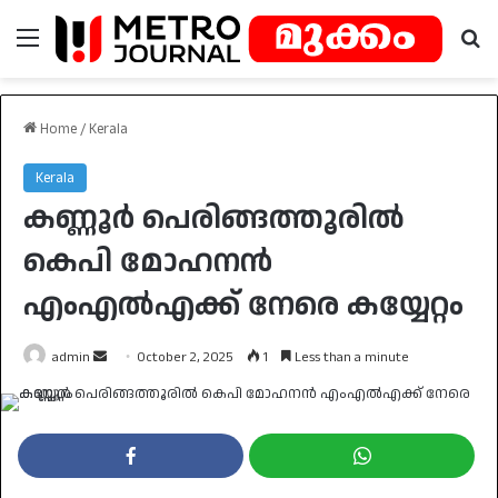
Menu
Se
Home
/
Kerala
Kerala
കണ്ണൂർ പെരിങ്ങത്തൂരിൽ
കെപി മോഹനൻ
എംഎൽഎക്ക് നേരെ കയ്യേറ്റം
Send
admin
October 2, 2025
1
Less than a minute
an
email