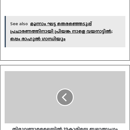
See also
മൂന്നാം ഘട്ട തെരഞ്ഞെടുപ്പ്
പ്രചാരണത്തിനായി പ്രിയങ്ക നാളെ വയനാട്ടിൽ;
ഒപ്പം രാഹുൽ ഗാന്ധിയും
തിരുവണ്ണാമലൈയിൽ
19കാരിയെ
ബലാത്സംഗം
ചെയ്ത
സംഭവം;
രണ്ട്
പോലീസുകാരെ
പിരിച്ചുവിട്ടു
തിരുവണ്ണാമലൈയിൽ 19കാരിയെ ബലാത്സംഗം