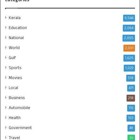
Kerala
9,544
Education
2,064
National
2,055
World
2,001
Gulf
1,625
Sports
1,029
Movies
518
Local
471
Business
218
Automobile
110
Health
103
Government
49
Travel
30