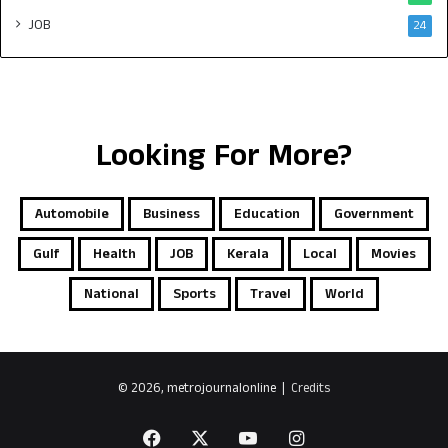
JOB
24
Looking For More?
Automobile
Business
Education
Government
Gulf
Health
JOB
Kerala
Local
Movies
National
Sports
Travel
World
© 2026, metrojournalonline |
Credits
Facebook
X
YouTube
Instagram