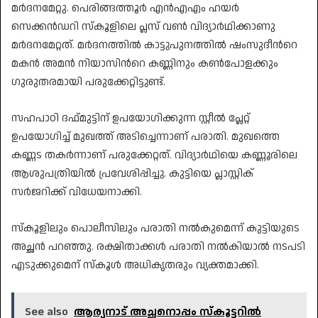
മർദനമേറ്റു. പെരിങ്ങത്തൂർ എൻഎഎം ഹയർ
സെക്കൻഡറി സ്കൂളിലെ പ്ലസ് വൺ വിദ്യാർഥിക്കാണു
മർദനമേറ്റത്. മർദനത്തിൽ കാട്ടുപുനത്തിൽ ഷംസുദീന്‍റെ
മകൻ അമൻ നിയാസിന്‍റെ കണ്ണിനും കൺപോളക്കും
ഗുരുതരമായി പരുക്കേറ്റിട്ടുണ്ട്.
സഹപാഠി ദഫ്മുട്ടിന് ഉപയോഗിക്കുന്ന സ്റ്റീൽ പ്ലേറ്റ്
ഉപയോഗിച്ച് മുഖത്ത് അടിച്ചെന്നാണ് പരാതി. മുഖത്തെ
കണ്ണട തകർന്നാണ് പരുക്കേറ്റത്. വിദ്യാർഥിയെ കണ്ണൂരിലെ
ആശുപത്രിയിൽ പ്രവേശിപ്പിച്ചു. കുട്ടിയെ പ്ലാസ്റ്റിക്
സർജറിക്ക് വിധേയനാക്കി.
സ്കൂളിലും പൊലീസിലും പരാതി നൽകുമെന്ന് കുട്ടിയുടെ
അച്ഛൻ പറഞ്ഞു. രക്ഷിതാക്കൾ പരാതി നൽകിയാൽ നടപടി
എടുക്കുമെന് സ്കൂൾ അധികൃതരും വ്യക്തമാക്കി.
See also
ആര്യനാട് അച്ഛനൊപ്പം സ്‌കൂട്ടറിൽ