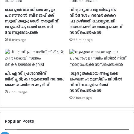
രാഹുൽ ​ഗാന്ധിയെ കുറ്റം
വിദ്യാഭ്യാസ മന്ത്രിയുടെ
പറഞ്ഞാൽ ബിജെപിക്ക്
നിർദേശം; സവർക്കറെ
സുഖിക്കും; ശശി തരൂരിന്
പുകഴ്ത്തി ചോദ്യാവലി
മറുപടിയുമായി കെ സി
തയാറാക്കിയ അധ്യാപകന്
വേണു​ഗോപാൽ
സസ്പെൻഷൻ
11 mins ago
56 mins ago
പി. എസ്. പ്രശാന്തിന്
‘ഗുരുതരമായ അച്ചടക്ക
തിരിച്ചടി; കുരുക്കായി സ്വന്തം
ലംഘനം’; മുസ്‌ലിം ലീഗിൽ
കൈപ്പടയിലെ കുറിപ്പ്
നിന്ന് നാലുപേർക്ക്
സസ്‌പെൻഷൻ
2 hours ago
2 hours ago
Popular Posts