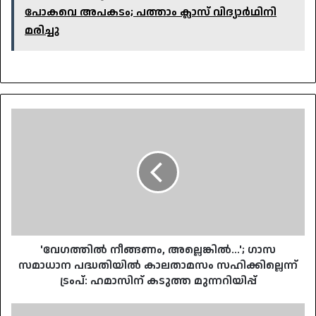
പോകവെ അപകടം; പത്താം ക്ലാസ് വിദ്യാർഥിനി
മരിച്ചു
'വേഗത്തിൽ
നീങ്ങണം,
അല്ലെങ്കിൽ...';
ഗാസ
സമാധാന
പദ്ധതിയിൽ
കാലതാമസം
സഹിക്കില്ലെന്ന്
ട്രംപ്:
​'വേഗത്തിൽ നീങ്ങണം, അല്ലെങ്കിൽ...'; ഗാസ
ഹമാസിന്
സമാധാന പദ്ധതിയിൽ കാലതാമസം സഹിക്കില്ലെന്ന്
കടുത്ത
ട്രംപ്: ഹമാസിന് കടുത്ത മുന്നറിയിപ്പ്
മുന്നറിയിപ്പ്
വ്യാജ