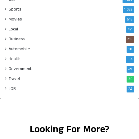
Sports
1,029
Movies
518
Local
471
Business
218
Automobile
111
Health
104
Government
49
Travel
30
JOB
24
Looking For More?