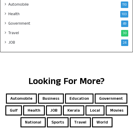
Automobile
110
Health
103
Government
49
Travel
30
JOB
24
Looking For More?
Automobile
Business
Education
Government
Gulf
Health
JOB
Kerala
Local
Movies
National
Sports
Travel
World