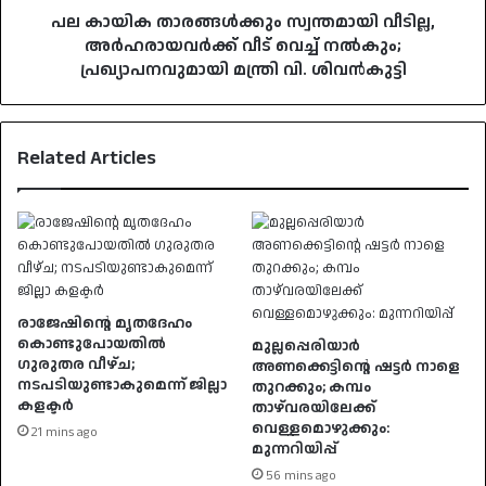
പ്രഖ്യാപനവുമായി
പല കായിക താരങ്ങൾക്കും സ്വന്തമായി വീടില്ല,
മന്ത്രി
അർഹരായവർക്ക് വീട് വെച്ച് നൽകും;
വി.
പ്രഖ്യാപനവുമായി മന്ത്രി വി. ശിവൻകുട്ടി
ശിവൻകുട്ടി
Related Articles
രാജേഷിന്റെ മൃതദേഹം
കൊണ്ടുപോയതിൽ
മുല്ലപ്പെരിയാർ
ഗുരുതര വീഴ്ച;
അണക്കെട്ടിന്റെ ഷട്ടർ നാളെ
നടപടിയുണ്ടാകുമെന്ന് ജില്ലാ
തുറക്കും; കമ്പം
കളക്ടർ
താഴ്‌വരയിലേക്ക്
വെള്ളമൊഴുക്കും:
21 mins ago
മുന്നറിയിപ്പ്
56 mins ago