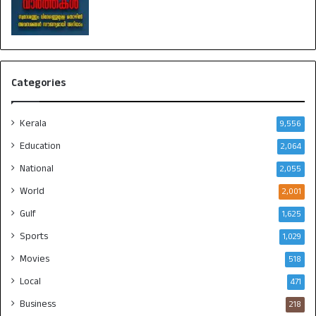
Categories
Kerala
9,556
Education
2,064
National
2,055
World
2,001
Gulf
1,625
Sports
1,029
Movies
518
Local
471
Business
218