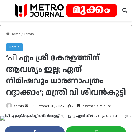
Menu
Se
Home
/
Kerala
Kerala
‘പി എം ശ്രീ കേരളത്തിന്
ആവശ്യം ഇല്ല; ഏത്
നിമിഷവും ധാരണാപത്രം
റദ്ദാക്കാം’; മന്ത്രി വി ശിവൻകുട്ടി
Send
admin
October 26, 2025
2
Less than a minute
an
email