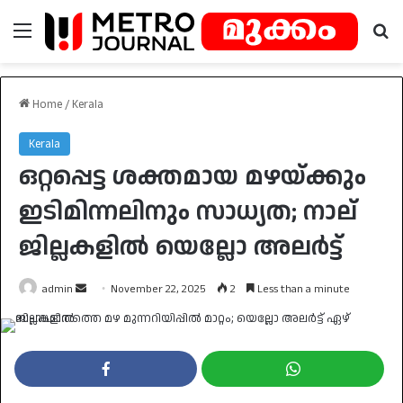
Menu
Se
Home
/
Kerala
Kerala
ഒറ്റപ്പെട്ട ശക്തമായ മഴയ്ക്കും
ഇടിമിന്നലിനും സാധ്യത; നാല്
ജില്ലകളിൽ യെല്ലോ അലർട്ട്
Send
admin
November 22, 2025
2
Less than a minute
an
email