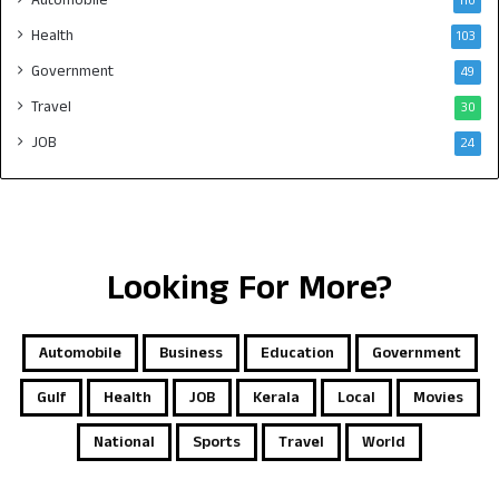
110
Health
103
Government
49
Travel
30
JOB
24
Looking For More?
Automobile
Business
Education
Government
Gulf
Health
JOB
Kerala
Local
Movies
National
Sports
Travel
World