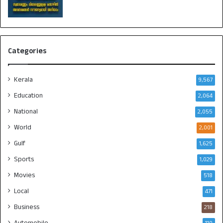
Categories
Kerala
9,567
Education
2,064
National
2,055
World
2,001
Gulf
1,625
Sports
1,029
Movies
518
Local
471
Business
218
Automobile