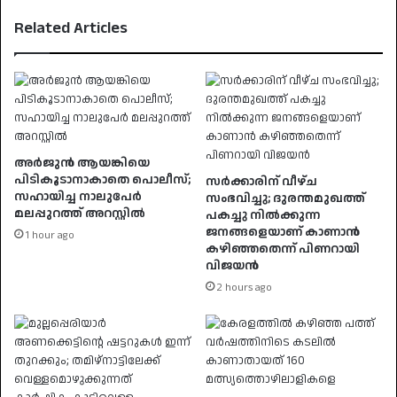
Related Articles
അർജുൻ ആയങ്കിയെ
പിടികൂടാനാകാതെ പൊലീസ്;
സർക്കാരിന് വീഴ്ച
സഹായിച്ച നാലുപേർ
സംഭവിച്ചു; ദുരന്തമുഖത്ത്
മലപ്പുറത്ത് അറസ്റ്റിൽ
പകച്ചു നിൽക്കുന്ന
ജനങ്ങളെയാണ് കാണാൻ
1 hour ago
കഴിഞ്ഞതെന്ന് പിണറായി
വിജയൻ
2 hours ago