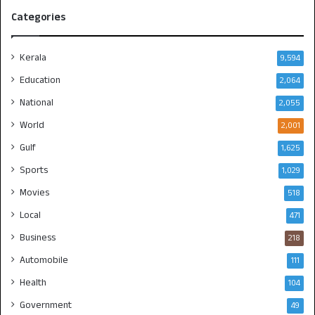
Categories
Kerala
9,594
Education
2,064
National
2,055
World
2,001
Gulf
1,625
Sports
1,029
Movies
518
Local
471
Business
218
Automobile
111
Health
104
Government
49