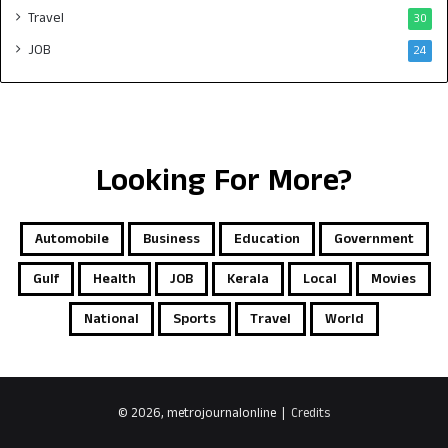
Travel
30
JOB
24
Looking For More?
Automobile
Business
Education
Government
Gulf
Health
JOB
Kerala
Local
Movies
National
Sports
Travel
World
© 2026, metrojournalonline |
Credits