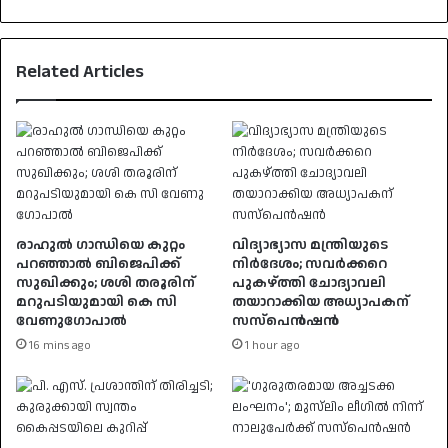
Related Articles
രാഹുൽ ​ഗാന്ധിയെ കുറ്റം
വിദ്യാഭ്യാസ മന്ത്രിയുടെ
പറഞ്ഞാൽ ബിജെപിക്ക്
നിർദേശം; സവർക്കറെ
സുഖിക്കും; ശശി തരൂരിന്
പുകഴ്ത്തി ചോദ്യാവലി
മറുപടിയുമായി കെ സി
തയാറാക്കിയ അധ്യാപകന്
വേണു​ഗോപാൽ
സസ്പെൻഷൻ
16 mins ago
1 hour ago