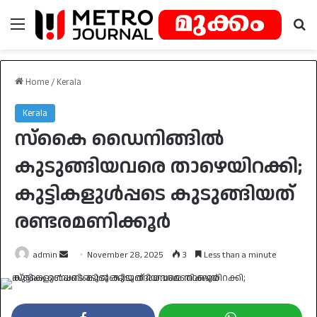
Menu
Se
Home
/
Kerala
Kerala
സ്‌കൈ ഡൈനിങ്ങില്‍
കുടുങ്ങിയവരെ താഴെയിറക്കി;
കുട്ടികളുള്‍പ്പടെ കുടുങ്ങിയത്
രണ്ടരമണിക്കൂര്‍
Send
admin
November 28, 2025
3
Less than a minute
an
email