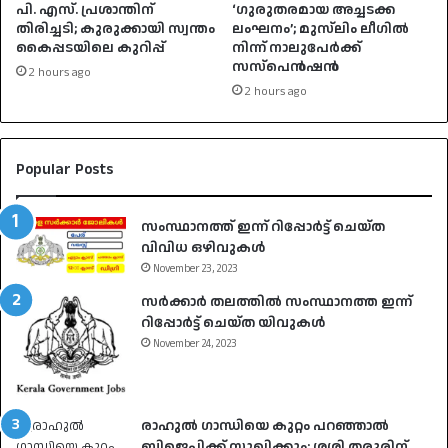
പി. എസ്. പ്രശാന്തിന്
‘ഗുരുതരമായ അച്ചടക്ക
തിരിച്ചടി; കുരുക്കായി സ്വന്തം
ലംഘനം’; മുസ്‌ലിം ലീഗിൽ
കൈപ്പടയിലെ കുറിപ്പ്
നിന്ന് നാലുപേർക്ക്
സസ്‌പെൻഷൻ
2 hours ago
2 hours ago
Popular Posts
സംസ്ഥാനത്ത് ഇന്ന് റിപ്പോർട്ട് ചെയ്ത
വിവിധ ഒഴിവുകൾ
November 23, 2023
സർക്കാർ തലത്തിൽ സംസ്ഥാനത്ത ഇന്ന്
റിപ്പോർട്ട് ചെയ്ത യിവുകൾ
November 24, 2023
രാഹുൽ ​ഗാന്ധിയെ കുറ്റം പറഞ്ഞാൽ
ബിജെപിക്ക് സുഖിക്കും; ശശി തരൂരിന്