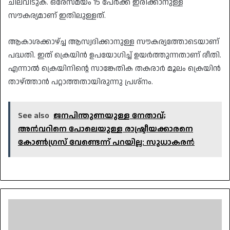
ചിലവിടുക. ഒരേസമയം 15 പേര്‍ക്ക് ഇരിക്കാനുള്ള
സൗകര്യമാണ് ഇതിലുള്ളത്.
ആകാശക്കാഴ്ച്ച ആസ്വദിക്കാനുള്ള സൗകര്യത്തോടെയാണ്
പദ്ധതി. ഇത് ക്രെയിന്‍ ഉപയോഗിച്ച് ഉയര്‍ത്തുന്നതാണ് രീതി.
എന്നാല്‍ ക്രെയിനിന്റെ സാങ്കേതിക തകരാര്‍ മൂലം ക്രെയിന്‍
താഴ്ത്താന്‍ പറ്റാത്തതായിരുന്നു പ്രശ്‌നം.
See also
ജനപിന്തുണയുള്ള നേതാവ്;
അൻവറിനെ പോലെയുള്ള രാഷ്ട്രീയക്കാരനെ
കോൺഗ്രസ് വേണ്ടെന്ന് പറയില്ല: സുധാകരൻ
അശാസ്ത്രീയമായി
ഗർഭച്ഛിദ്രത്തിനു
പ്രേരിപ്പിക്കൽ,