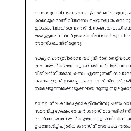
മാസങ്ങളായി നടക്കുന്ന തട്ടിപ്പിൽ ബീമാപ്പള്ള
കാർഡുകളാണ്‌ വിതരണം ചെയ്യപ്പെട്ടത്‌. ഒര
ഈടാക്കിയായിരുന്നു തട്ടിപ്പ്. സംഭവവുമായി ബന്
കംപ്യൂട്ടർ സെന്‍റർ ഉടമ ഹസീബ്‌ ഖാൻ എന്ന
അറസ്‌റ്റ്‌ ചെയ്‌തിരുന്നു.
ഭക്ഷ്യ-പൊതുവിതരണ വകുപ്പിന്‍റെ നെറ്റ്‌
റേഷൻകാർഡുകൾ വ്യാജമായി നിർമിച്ചതെന്ന വിവര
വിജിലൻസ് അന്വേഷണം എത്തുന്നത്. സാധാര
കടമ്പകളുണ്ട്. ഇതെല്ലാം പണം നൽകിയാൽ 
തരപ്പെടുത്തിക്കൊടുക്കലായിരുന്നു തട്ടിപ്പുകാ
വെള്ള, നീല കാർഡ് ഉടമകളിൽനിന്നു പണം വാ
സമർപ്പിച്ച ശേഷം, റേഷൻ കാർഡ് മാനേജിങ് സിസ
ചോർത്തിയാണ് കാർഡുകൾ മാറ്റിയത്. നിലവ
ഉപയോഗിച്ച് പുതിയ കാർഡിന് അപേക്ഷ നൽകി 