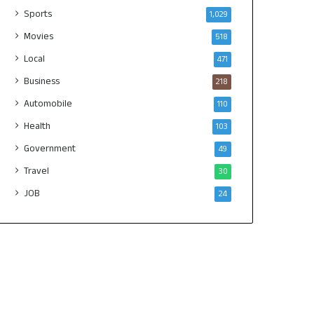
Sports
1,029
Movies
518
Local
471
Business
218
Automobile
110
Health
103
Government
49
Travel
30
JOB
24