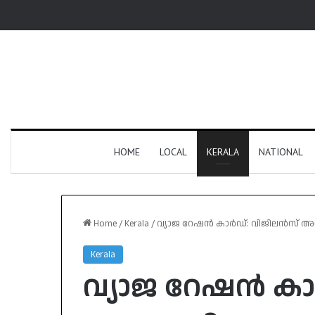
HOME
LOCAL
KERALA
NATIONAL
Home
/
Kerala
/
വ്യാജ റേഷൻ കാർഡ്: വിജിലൻസ് അന
Kerala
വ്യാജ റേഷൻ കാ