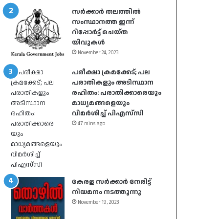
സർക്കാർ തലത്തിൽ
സംസ്ഥാനത്ത ഇന്ന്
റിപ്പോർട്ട് ചെയ്ത
യിവുകൾ
November 24, 2023
പരീക്ഷാ ക്രമക്കേട്; പല
പരാതികളും അടിസ്ഥാന
രഹിതം: പരാതിക്കാരെയും
മാധ്യമങ്ങളെയും
വിമര്‍ശിച്ച് പിഎസ്‌സി
47 mins ago
കേരള സർക്കാർ നേരിട്ട്
നിയമനം നടത്തുന്നു
November 19, 2023