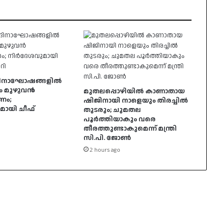
ര്യദിനാഘോഷങ്ങളിൽ
ം മുഴുവൻ
മുതലപ്പൊഴിയിൽ കാണാതായ
ണം;
ഷിജിനായി നാളെയും തിരച്ചിൽ
ായി ചീഫ്
തുടരും; ചുമതല
പൂർത്തിയാകും വരെ
തീരത്തുണ്ടാകുമെന്ന് മന്ത്രി
സി.പി. ജോൺ
2 hours ago