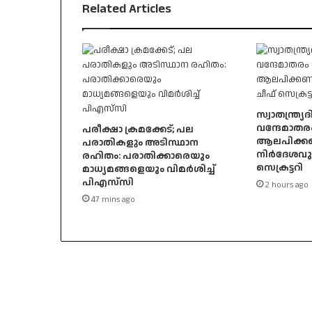
Related Articles
സ്വാതന്ത്
വന്ദേമാതര
പരീക്ഷാ ക്രമക്കേട്; പല
ആലപിക്ക
പരാതികളും അടിസ്ഥാന
നിർദേശവുമ
രഹിതം: പരാതിക്കാരെയും
സെക്രട്ടറി
മാധ്യമങ്ങളെയും വിമര്‍ശിച്ച്
പിഎസ്‌സി
2 hours ago
47 mins ago