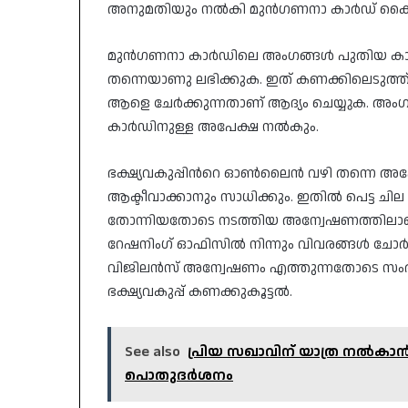
അനുമതിയും നൽകി മുൻഗണനാ കാർഡ് കൈവശപ
മുൻഗണനാ കാർഡിലെ അംഗങ്ങൾ പുതിയ കാർ
തന്നെയാണു ലഭിക്കുക. ഇത് കണക്കിലെടുത്ത
ആളെ ചേർക്കുന്നതാണ് ആദ്യം ചെയ്യുക. അംഗ
കാർഡിനുള്ള അപേക്ഷ നൽകും.
ഭക്ഷ്യവകുപ്പിന്‍റെ ഓൺലൈൻ വഴി തന്നെ
ആക്ടീവാക്കാനും സാധിക്കും. ഇതിൽ പെട്ട 
തോന്നിയതോടെ നടത്തിയ അന്വേഷണത്തിലാണ് തട്
റേഷനിംഗ് ഓഫിസിൽ നിന്നും വിവരങ്ങൾ ചോർത്
വിജിലൻസ് അന്വേഷണം എത്തുന്നതോടെ സംഭവത്
ഭക്ഷ്യവകുപ്പ് കണക്കുകൂട്ടൽ.
See also
പ്രിയ സഖാവിന് യാത്ര നൽകാൻ
പൊതുദർശനം