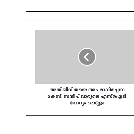
അതിജീവിതയെ
അപമാനിച്ചെന്ന
കേസ്;
സന്ദീപ്
വാര്യരെ
എസ്‌ഐടി
ചോദ്യം
ചെയ്യും
അതിജീവിതയെ അപമാനിച്ചെന്ന
കേസ്; സന്ദീപ് വാര്യരെ എസ്‌ഐടി
ചോദ്യം ചെയ്യും