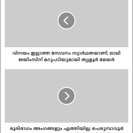
ഇല്ലാത്ത
സേവനം
സ്വാർഥതയാണ്;
ലാലി
ജയിംസിന്
മറുപടിയുമായി
തൃശ്ശൂർ
മേയർ
വിനയം ഇല്ലാത്ത സേവനം സ്വാർഥതയാണ്; ലാലി
ജയിംസിന് മറുപടിയുമായി തൃശ്ശൂർ മേയർ
ഭൂരിഭാഗം
അംഗങ്ങളും
എത്തിയില്ല;
പെരുമ്പാവൂർ
വെങ്ങോല
പഞ്ചായത്തിൽ
പ്രസിഡന്റ്
തെരഞ്ഞെടുപ്പ്
മാറ്റിവെച്ചു
ഭൂരിഭാഗം അംഗങ്ങളും എത്തിയില്ല; പെരുമ്പാവൂർ