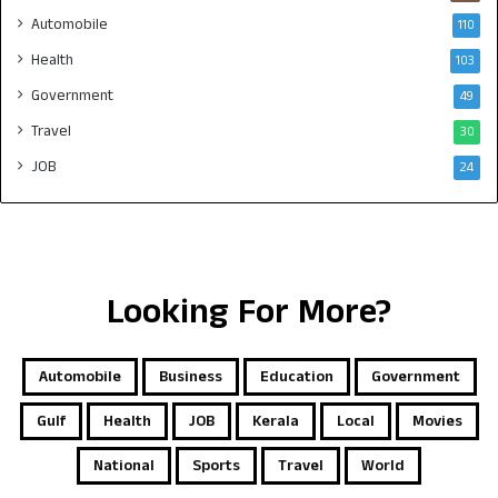
Automobile
110
Health
103
Government
49
Travel
30
JOB
24
Looking For More?
Automobile
Business
Education
Government
Gulf
Health
JOB
Kerala
Local
Movies
National
Sports
Travel
World