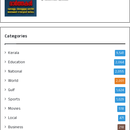
Categories
Kerala
9,541
Education
2,064
National
2,055
World
2,001
Gulf
1,624
Sports
1,029
Movies
518
Local
471
Business
218