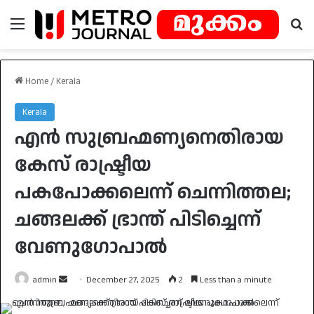
Menu
Se
Home
/
Kerala
Kerala
എൻ സുബ്രഹ്മണ്യനെതിരായ
കേസ് രാഷ്ട്രീയ
പകപോക്കലെന്ന് ചെന്നിത്തല;
ചങ്ങലക്ക് ഭ്രാന്ത് പിടിച്ചെന്ന്
വേണുഗോപാൽ
Send
admin
December 27, 2025
2
Less than a minute
an
email