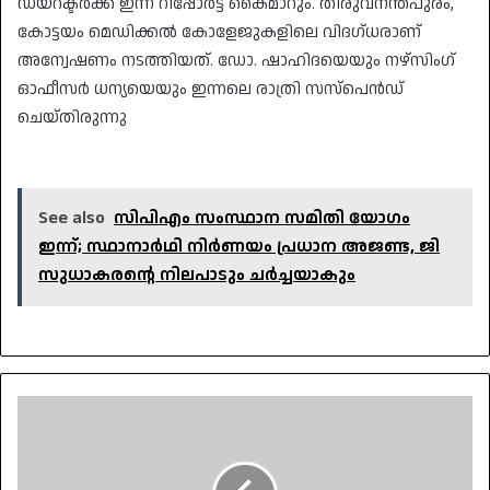
ഡയറക്ടർക്ക് ഇന്ന് റിപ്പോർട്ട് കൈമാറും. തിരുവനന്തപുരം,
കോട്ടയം മെഡിക്കൽ കോളേജുകളിലെ വിദഗ്ധരാണ്
അന്വേഷണം നടത്തിയത്. ഡോ. ഷാഹിദയെയും നഴ്‌സിംഗ്
ഓഫീസർ ധന്യയെയും ഇന്നലെ രാത്രി സസ്‌പെൻഡ്
ചെയ്തിരുന്നു
See also
സിപിഎം സംസ്ഥാന സമിതി യോഗം
ഇന്ന്; സ്ഥാനാർഥി നിർണയം പ്രധാന അജണ്ട, ജി
സുധാകരന്റെ നിലപാടും ചർച്ചയാകും
മിന്നൽ
മാജിക്
പുതിയ
പേര്,