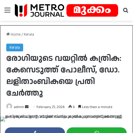
Menu
Se
Home
/
Kerala
Kerala
രോഗിയുടെ വയറ്റിൽ കത്രിക:
കേസെടുത്ത് പോലീസ്, ഡോ.
ലളിതാംബികയെ പ്രതി
ചേർത്തു
Send
admin
February 21, 2026
6
Less than a minute
an
email