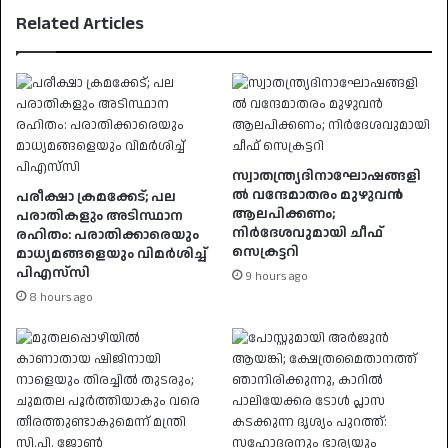
Related Articles
സ്വാതന്ത്ര്യദിനാഘോഷങ്ങളി
ൽ വന്ദേമാതരം മുഴുവൻ
പരീക്ഷാ ക്രമക്കേട്; പല
ആലപിക്കണം;
പരാതികളും അടിസ്ഥാന
നിർദേശവുമായി ചീഫ്
രഹിതം: പരാതിക്കാരെയും
സെക്രട്ടറി
മാധ്യമങ്ങളെയും വിമര്‍ശിച്ച്
പിഎസ്‌സി
9 hours ago
8 hours ago