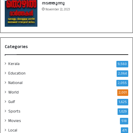
നടത്തുന്നു
November 22, 2023
Categories
Kerala
9,560
Education
2,064
National
2,055
World
2,001
Gulf
1,625
Sports
1,029
Movies
518
Local
471