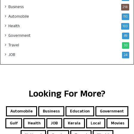
Business
218
Automobile
110
Health
103
Government
49
Travel
30
JOB
24
Looking For More?
Automobile
Business
Education
Government
Gulf
Health
JOB
Kerala
Local
Movies