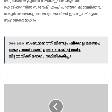
യാത്രകൾ കൂടുതൽ സൗകര്യപ്രദമാകുമെന്ന്
കൊടിക്കുന്നിൽ സുരേഷ് എംപി പറഞ്ഞു. മാവേലിക്കര,
അടൂർ മേഖലകളിലെ യാത്രക്കാർക്ക് ഈ സ്റ്റോപ്പ് ഏറെ
സഹായകരമാകും
See also
സംസ്ഥാനത്ത് വീണ്ടും ഷിഗെല്ല മരണം;
മലപ്പുറത്ത് വയറിളക്കം ബാധിച്ച് മരിച്ച
വീട്ടമ്മയ്ക്ക് രോഗം സ്ഥിരീകരിച്ചു
മഞ്ചേരിയിൽ
10
മാസം
പ്രായമുള്ള
കുഞ്ഞിന്റെ