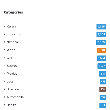
Categories
Kerala
9,525
Education
2,064
National
2,055
World
2,001
Gulf
1,624
Sports
1,027
Movies
518
Local
471
Business
218
Automobile
110
Health
103