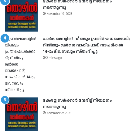
കേരള സർക്കാർ നേരിട്ട് നിയമനം
നടത്തുന്നു
November 19, 2023
പാർലമെന്റിൽ വീണ്ടും പ്രതിഷേധക്കൊടി;
റിജിജു–ഖർഗെ വാക്പോര്, നടപടികൾ
14-ാം ദിവസവും സ്തംഭിച്ചു
2 mins ago
കേരള സർക്കാർ നേരിട്ട് നിയമനം
നടത്തുന്നു
November 22, 2023