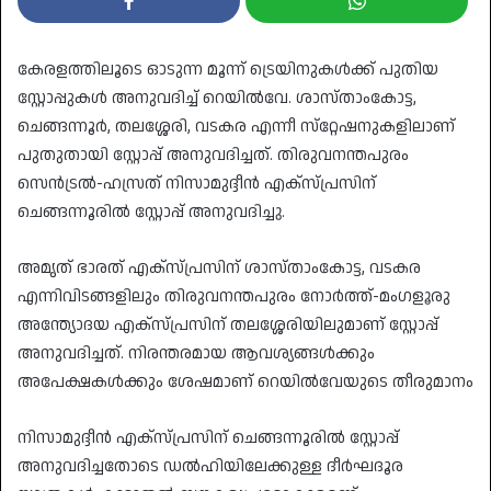
കേരളത്തിലൂടെ ഓടുന്ന മൂന്ന് ട്രെയിനുകൾക്ക് പുതിയ
സ്റ്റോപ്പുകൾ അനുവദിച്ച് റെയിൽവേ. ശാസ്താംകോട്ട,
ചെങ്ങന്നൂർ, തലശ്ശേരി, വടകര എന്നീ സ്‌റ്റേഷനുകളിലാണ്
പുതുതായി സ്റ്റോപ്പ് അനുവദിച്ചത്. തിരുവനന്തപുരം
സെൻട്രൽ-ഹസ്രത് നിസാമുദ്ദീൻ എക്‌സ്പ്രസിന്
ചെങ്ങന്നൂരിൽ സ്റ്റോപ്പ് അനുവദിച്ചു.
അമൃത് ഭാരത് എക്‌സ്പ്രസിന് ശാസ്താംകോട്ട, വടകര
എന്നിവിടങ്ങളിലും തിരുവനന്തപുരം നോർത്ത്-മംഗളൂരു
അന്ത്യോദയ എക്‌സ്പ്രസിന് തലശ്ശേരിയിലുമാണ് സ്റ്റോപ്പ്
അനുവദിച്ചത്. നിരന്തരമായ ആവശ്യങ്ങൾക്കും
അപേക്ഷകൾക്കും ശേഷമാണ് റെയിൽവേയുടെ തീരുമാനം
നിസാമുദ്ദീൻ എക്‌സ്പ്രസിന് ചെങ്ങന്നൂരിൽ സ്റ്റോപ്പ്
അനുവദിച്ചതോടെ ഡൽഹിയിലേക്കുള്ള ദീർഘദൂര