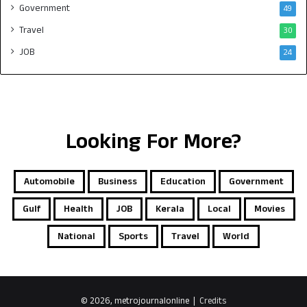
Government
49
Travel
30
JOB
24
Looking For More?
Automobile
Business
Education
Government
Gulf
Health
JOB
Kerala
Local
Movies
National
Sports
Travel
World
© 2026, metrojournalonline |
Credits