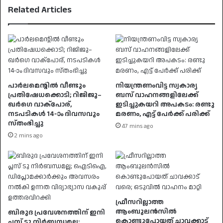
Related Articles
പാർലമെന്റിൽ വീണ്ടും
നിയന്ത്രണംവിട്ട സ്വകാര്യ
പ്രതിഷേധക്കൊടി; റിജിജു–
ബസ് വാഹനങ്ങളിലേക്ക്
ഖർഗെ വാക്പോര്,
ഇടിച്ചുകയറി അപകടം: രണ്ടു
നടപടികൾ 14-ാം ദിവസവും
മരണം, എട്ട് പേർക്ക് പരിക്ക്
സ്തംഭിച്ചു
47 mins ago
2 mins ago
ഫ്രീസറില്ലാത്ത
ആംബുലൻസിൽ
ബിരുദ പ്രവേശനത്തിന് ഇനി
കൊണ്ടുപോയത് ചാവക്കാട്
പ്ലസ് ടു നിർബന്ധമല്ല;