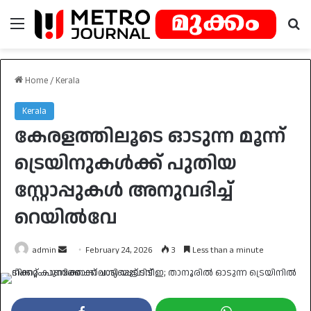
Menu
Se
Home
/
Kerala
Kerala
കേരളത്തിലൂടെ ഓടുന്ന മൂന്ന്
ട്രെയിനുകൾക്ക് പുതിയ
സ്റ്റോപ്പുകൾ അനുവദിച്ച്
റെയിൽവേ
Send
admin
February 24, 2026
3
Less than a minute
an
email