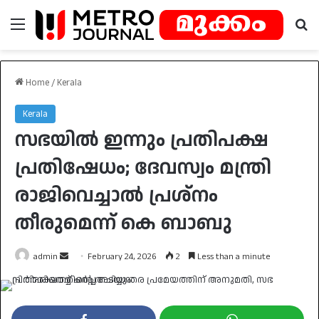
Menu
Se
Home
/
Kerala
Kerala
സഭയിൽ ഇന്നും പ്രതിപക്ഷ
പ്രതിഷേധം; ദേവസ്വം മന്ത്രി
രാജിവെച്ചാൽ പ്രശ്‌നം
തീരുമെന്ന് കെ ബാബു
Send
admin
February 24, 2026
2
Less than a minute
an
email