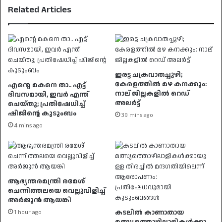
Related Articles
ഇരട്ട ചക്രവാതച്ചുഴി;
കേരളത്തിൽ മഴ കനക്കും:
എന്റെ മകനെ താ.. എട്ട്
നാല് ജില്ലകളിൽ റെഡ്
ദിവസമായി, ഇവര്‍ എന്ത്
അലർട്ട്
ചെയ്തു; പ്രതിഷേധിച്ച്
ഷിജിന്റെ കുടുംബം
39 mins ago
4 mins ago
ആഭ്യന്തരമന്ത്രി രമേശ്
ചെന്നിത്തലയെ വെല്ലുവിളിച്ച്
അർജുൻ ആയങ്കി
കടലിൽ കാണാതായ
1 hour ago
മത്സ്യത്തൊഴിലാളികൾക്കാ