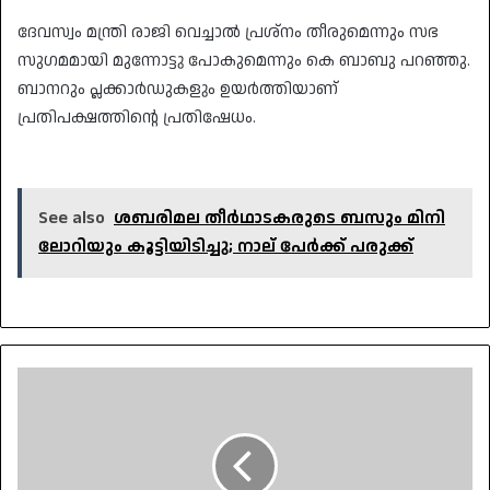
ദേവസ്വം മന്ത്രി രാജി വെച്ചാൽ പ്രശ്‌നം തീരുമെന്നും സഭ
സുഗമമായി മുന്നോട്ടു പോകുമെന്നും കെ ബാബു പറഞ്ഞു.
ബാനറും പ്ലക്കാർഡുകളും ഉയർത്തിയാണ്
പ്രതിപക്ഷത്തിന്റെ പ്രതിഷേധം.
See also
ശബരിമല തീർഥാടകരുടെ ബസും മിനി
ലോറിയും കൂട്ടിയിടിച്ചു; നാല് പേർക്ക് പരുക്ക്
പാലക്കാട്
ഐഐടിയിൽ
വിദ്യാർഥിനിയെ
അജ്ഞാതൻ
തലയ്ക്കടിച്ച്