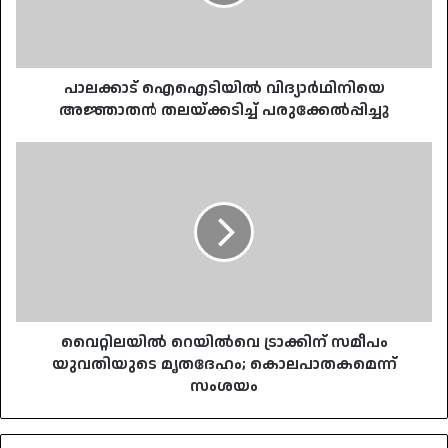
പരുക്കേൽപ്പിച്ചു
പാലക്കാട് ഐഐടിയിൽ വിദ്യാർഥിനിയെ
അജ്ഞാതൻ തലയ്ക്കടിച്ച് പരുക്കേൽപ്പിച്ചു
വൈറ്റിലയിൽ
റെയിൽവെ
ട്രാക്കിന്
സമീപം
യുവതിയുടെ
മൃതദേഹം;
കൊലപാതകമെന്ന്
സംശയം
വൈറ്റിലയിൽ റെയിൽവെ ട്രാക്കിന് സമീപം
യുവതിയുടെ മൃതദേഹം; കൊലപാതകമെന്ന്
സംശയം