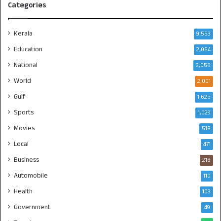
Categories
Kerala
9,553
Education
2,064
National
2,055
World
2,001
Gulf
1,625
Sports
1,029
Movies
518
Local
471
Business
218
Automobile
110
Health
103
Government
49