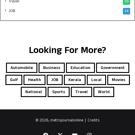
Travel
30
JOB
24
Looking For More?
Automobile
Business
Education
Government
Gulf
Health
JOB
Kerala
Local
Movies
National
Sports
Travel
World
© 2026, metrojournalonline |
Credits
Facebook
X
YouTube
Instagram