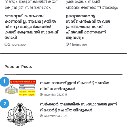
ഔദ്യോഗിക വാഹനം
ഉദ്യോഗസ്ഥൻ്റെ
കാണാനില്ല; ആലപ്പുഴയിൽ
സസ്പെൻഷനിൽ വൻ
വീണ്ടും ഓട്ടോറിക്ഷയിൽ
പ്രതിഷേധം; നടപടി
കയറി കേന്ദ്രമന്ത്രി സുരേഷ്
പിൻവലിക്കണമെന്ന്
ഗോപി
ആവശ്യം
2 hours ago
4 hours ago
Popular Posts
സംസ്ഥാനത്ത് ഇന്ന് റിപ്പോർട്ട് ചെയ്ത
വിവിധ ഒഴിവുകൾ
November 23, 2023
സർക്കാർ തലത്തിൽ സംസ്ഥാനത്ത ഇന്ന്
റിപ്പോർട്ട് ചെയ്ത യിവുകൾ
November 24, 2023