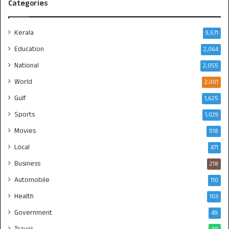
Categories
Kerala
9,571
Education
2,064
National
2,055
World
2,001
Gulf
1,625
Sports
1,029
Movies
518
Local
471
Business
218
Automobile
110
Health
103
Government
49
Travel