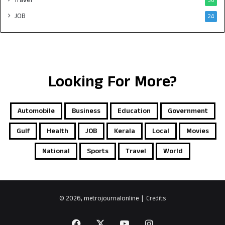
30
JOB
24
Looking For More?
Automobile
Business
Education
Government
Gulf
Health
JOB
Kerala
Local
Movies
National
Sports
Travel
World
© 2026, metrojournalonline |
Credits
Facebook
X
YouTube
Instagram