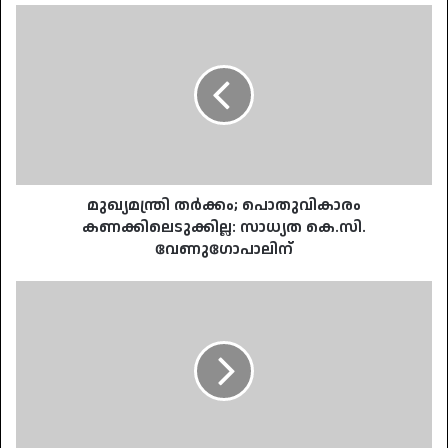
മുഖ്യമന്ത്രി
തർക്കം;
പൊതുവികാരം
കണക്കിലെടുക്കില്ല:
സാധ്യത
കെ.സി.
വേണുഗോപാലിന്
മുഖ്യമന്ത്രി തർക്കം; പൊതുവികാരം
കണക്കിലെടുക്കില്ല: സാധ്യത കെ.സി.
വേണുഗോപാലിന്
സതീശന്
വേണ്ടി
ലീഗ്
ഉറച്ചുതന്നെ;
അയവ്
വരുത്താൻ
കർണാടക
മുഖ്യമന്ത്രി