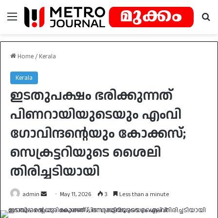
Menu
Se
Home
/
Kerala
Kerala
ഇടതുപക്ഷം ഭരിക്കുന്നത്
പിണറായിയുടെയും എംവി
ഗോവിന്ദൻ്റെയും കോക്കസ്;
സെക്രട്ടറിയുടെ ശൈലി
തിരിച്ചടിയായി
Send
admin
May 11, 2026
3
Less than a minute
an
email