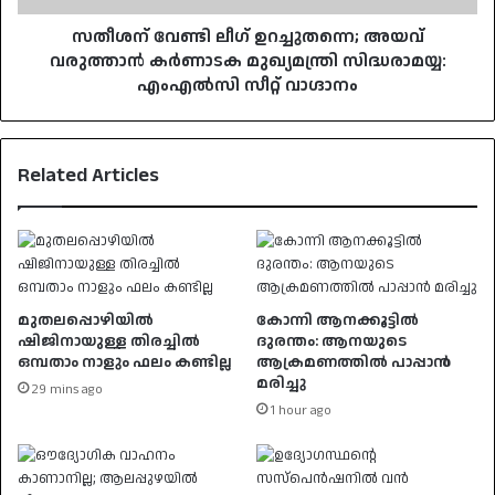
സിദ്ധരാമയ്യ:
എംഎല്‍സി
സതീശന് വേണ്ടി ലീഗ് ഉറച്ചുതന്നെ; അയവ്
സീറ്റ്
വരുത്താൻ കർണാടക മുഖ്യമന്ത്രി സിദ്ധരാമയ്യ:
വാഗ്ദാനം
എംഎല്‍സി സീറ്റ് വാഗ്ദാനം
Related Articles
മുതലപ്പൊഴിയിൽ
കോന്നി ആനക്കൂട്ടിൽ
ഷിജിനായുള്ള തിരച്ചിൽ
ദുരന്തം: ആനയുടെ
ഒമ്പതാം നാളും ഫലം കണ്ടില്ല
ആക്രമണത്തിൽ പാപ്പാൻ
മരിച്ചു
29 mins ago
1 hour ago