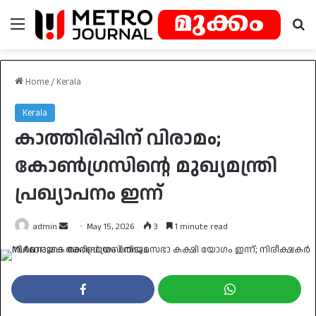
Menu
Se
Home
/
Kerala
Kerala
കാത്തിരിപ്പിന് വിരാമം;
കോൺഗ്രസിന്റെ മുഖ്യമന്ത്രി
പ്രഖ്യാപനം ഇന്ന്
Send
admin
May 15, 2026
3
1 minute read
an
email