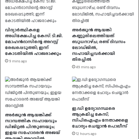
വിദ്യാർത്ഥികളെ
അർജുൻ ആയങ്കി
അധിക്ഷേപിച്ച കേസ്: ടി.ജി.
കണ്ണൂരിലെത്തിയത്
മോഹൻദാസിന്റെ അറസ്റ്റ്
ബുധനാഴ്ച; രണ്ട് ദിവസം
രേഖപ്പെടുത്തി; ഇന്ന്
ലോഡ്ജിൽ,
കോടതിയിൽ ഹാജരാക്കും
സഹായിച്ചവർക്കായി
തിരച്ചിൽ
9 mins ago
49 mins ago
ഇ.ഡി ഉദ്യോഗസ്ഥരെ
ആക്രമിച്ച കേസ്;
അർജുൻ ആയങ്കിക്ക്
സിപിഐഎം നേതാക്കളെ
സാമ്പത്തിക സഹായവും
ചോദ്യം ചെയ്യാൻ പൊലീസ്
ഡിജിറ്റൽ പിന്തുണയും;
ഇളയ സഹോദരൻ അജയ്
12 hours ago
ആയങ്കി അറസ്റ്റിൽ