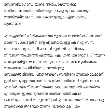
സോണിയാഗാന്ധിയുടെ അഭ്പ്രായത്തിന്റെ
അടിസ്ഥാനത്തിലായിരിക്കും രാഹുലും ഖർഗെയും
അന്തിമതീരുമാനം കൈക്കൊള്ളുക എന്ന കാര്യം
വ്യക്തമാണ്.
എഐസിസി നിരീക്ഷകരായ മുകുൾ വാസ്നിക്ക് , അജയ്
മാക്കൻ , കേരളത്തിന്റെ ചുമതലയുള്ള എ ഐ സിസി
ജനറൽ സെക്രട്ടറി ദീപാദാസ് മുൻഷി എന്നിവരും
തിരുവനന്തപുരത്ത് എത്തും. എംഎൽഎമാരുടെ പിന്തുണ
അനുസരിച്ച് കെ സി വേണുഗോപാലിനാണ് ഭൂരിപക്ഷം.
അതേസമയം ലീഗിൻറെ സമ്മർദ്ദവും
സോഷ്യൽ മീഡിയ പിന്തുണയും സതീശന് അനുകൂലമാണ്.
ഇത് രണ്ടുമല്ലാതെ സമവായ നീക്കത്തിനാണ് മുൻഗണന
എങ്കിൽ രമേശ് ചെന്നിത്തലയാകും മുഖ്യമന്ത്രി പദത്തിൽ
എത്തുക. ഇക്കാര്യത്തിൽ ഡൽഹിയിൽ എന്ത്
ഫോർമുലയാണ് തീരുമാനിച്ചത് എന്ന കാര്യത്തിൽ ഇപ്പോഴും
ആകാംക്ഷ തുടരുകയാണ്. ഘടകകക്ഷി എം