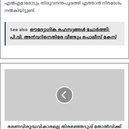
എൽഎമാരോടും തിരുവനന്തപുരത്ത് എത്താൻ നിർദേശം
നൽകിയിട്ടുണ്ട്.
See also
ഔദ്യോഗിക രഹസ്യങ്ങൾ ചോർത്തി:
പി.വി. അൻവറിനെതിരേ വീണ്ടും പൊലീസ് കേസ്
ഭരണവിരുദ്ധവികാരമല്ല
തിരഞ്ഞെടുപ്പ്
തോൽവിക്ക്
കാരണം;
എല്ലാതലത്തിലും
തിരുത്തൽ
വേണം:
സിപിഐഎം
ഭരണവിരുദ്ധവികാരമല്ല തിരഞ്ഞെടുപ്പ് തോൽവിക്ക്