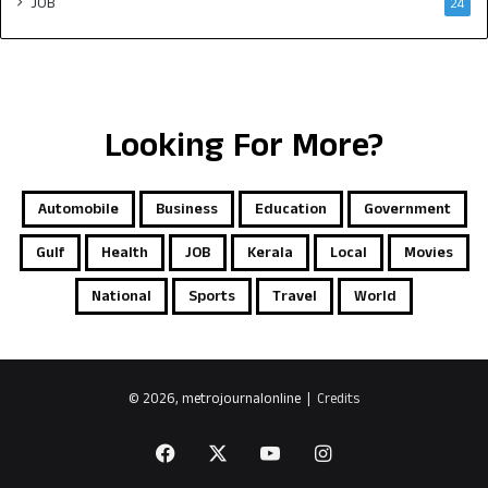
JOB
24
Looking For More?
Automobile
Business
Education
Government
Gulf
Health
JOB
Kerala
Local
Movies
National
Sports
Travel
World
© 2026, metrojournalonline |
Credits
Facebook
X
YouTube
Instagram