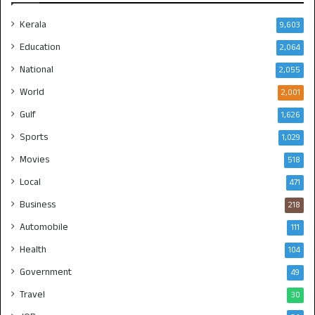
Kerala
9,603
Education
2,064
National
2,055
World
2,001
Gulf
1,626
Sports
1,029
Movies
518
Local
471
Business
218
Automobile
111
Health
104
Government
49
Travel
30