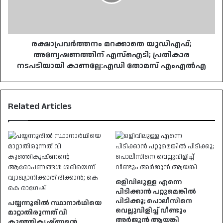
പ്രതികാര
നടപടിയായി
കാണല്ലേ:എഡി
തോമസ്
എംഎല്‍എ
രക്ഷാപ്രവര്‍ത്തനം മറക്കാതെ യുഡിഎഫ്;
അന്വേഷണത്തിന് എസ്‌ഐടി; പ്രതികാര
നടപടിയായി കാണല്ലേ:എഡി തോമസ് എംഎല്‍എ
Related Articles
ഒളിവിലുള്ള എന്നെ
പിടിക്കാൻ പറ്റുമെങ്കിൽ
പിടിക്കൂ; പൊലീസിനെ
പയ്യന്നൂരിൽ സ്ഥാനാർഥിയെ
വെല്ലുവിളിച്ച് വീണ്ടും
മാറ്റാതിരുന്നത് വി
അർജുൻ ആയങ്കി
കുഞ്ഞികൃഷ്ണന്റെ