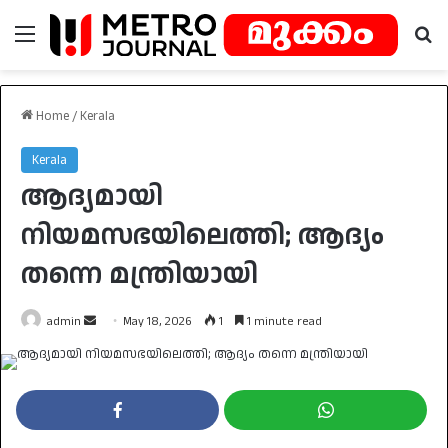
Menu
Se
Home
/
Kerala
Kerala
ആദ്യമായി
നിയമസഭയിലെത്തി; ആദ്യം
തന്നെ മന്ത്രിയായി
Send
admin
May 18, 2026
1
1 minute read
an
email