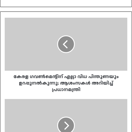
കേരള
ഗവണ്‍മെന്റിന്
എല്ലാ
വിധ
പിന്തുണയും
ഉറപ്പുനല്‍കുന്നു;
ആശംസകള്‍
അറിയിച്ച്
പ്രധാനമന്ത്രി
കേരള ഗവണ്‍മെന്റിന് എല്ലാ വിധ പിന്തുണയും
ഉറപ്പുനല്‍കുന്നു; ആശംസകള്‍ അറിയിച്ച്
പ്രധാനമന്ത്രി
രക്ഷാപ്രവര്‍ത്തനം
മറക്കാതെ
യുഡിഎഫ്;
അന്വേഷണത്തിന്
എസ്‌ഐടി;