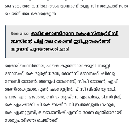
രണ്ടാമത്തെ വനിതാ അംഗമായാണ് തുളസി സത്യപ്രതിജ്ഞ
ചെയ്ത് അധികാരമേറ്റത്.
See also
ഓടിക്കൊണ്ടിരുന്ന കെഎസ്ആർടിസി
ബസിന്റെ ചില്ല് തല കൊണ്ട് ഇടിച്ചുതകർത്ത്
യുവാവ് പുറത്തേക്ക് ചാടി
രമേശ് ചെന്നിത്തല, പികെ കുഞ്ഞാലിക്കുട്ടി, സണ്ണി
ജോസഫ്, കെ മുരളീധരൻ, മോൻസ് ജോസഫ്, ഷിബു
ബേബി ജോൺ, അനൂപ് ജേക്കബ്, സിപി ജോൺ, എപി
അനിൽകുമാർ, എൻ ഷംസുദ്ദീൻ, പിസി വിഷ്ണുനാഥ്,
റോജി എം. ജോൺ, ബിന്ദു കൃഷ്ണ, എം.ലിജു, ടി.സിദ്ദിഖ്,
കെ.എം.ഷാജി, പി.കെ.ബഷീർ, വി.ഇ.അബ്ദുൽ ഗഫൂർ,
കെ.എ.തുളസി, ഒ.ജെ.ജനീഷ് എന്നിവരാണ് മന്ത്രിമാരായി
സത്യപ്രതിജ്ഞ ചെയ്തത്