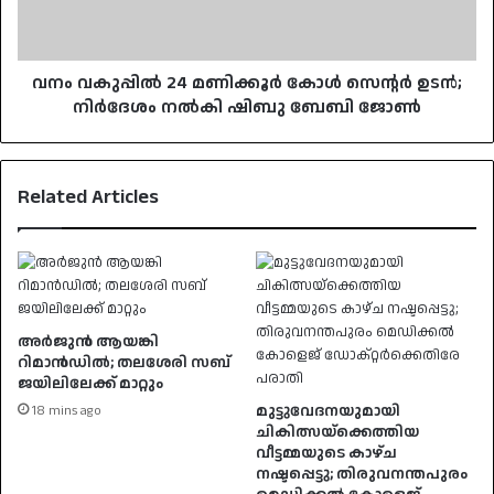
ഉടൻ;
നിർദേശം
നൽകി
ഷിബു
വനം വകുപ്പിൽ 24 മണിക്കൂർ കോൾ സെന്റർ ഉടൻ;
ബേബി
നിർദേശം നൽകി ഷിബു ബേബി ജോൺ
ജോൺ
Related Articles
അർജുൻ ആയങ്കി
റിമാൻഡിൽ; തലശേരി സബ്
ജയിലിലേക്ക് മാറ്റും
മുട്ടുവേദനയുമായി
18 mins ago
ചികിത്സയ്ക്കെത്തിയ
വീട്ടമ്മയുടെ കാഴ്ച
നഷ്ടപ്പെട്ടു; തിരുവനന്തപുരം