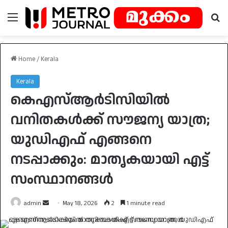
Menu
Se
Home
/
Kerala
Kerala
കെഎസ്ആർടിസിയിൽ
വനിതകൾക്ക് സൗജന്യ യാത്ര;
യുഡിഎഫ് എങ്ങനെ
നടപ്പാക്കും: മാതൃകയായി എട്ട്
സംസ്ഥാനങ്ങൾ
Send
admin
May 18, 2026
2
1 minute read
an
email