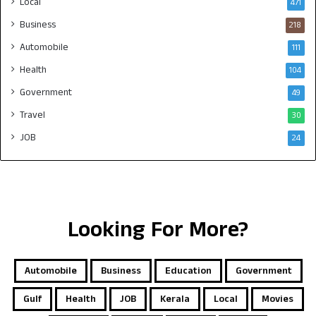
Local
471
Business
218
Automobile
111
Health
104
Government
49
Travel
30
JOB
24
Looking For More?
Automobile
Business
Education
Government
Gulf
Health
JOB
Kerala
Local
Movies