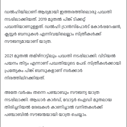
ഡൽഹിയിലാണ് ആദ്യമായി ഇത്തരത്തിലൊരു പദ്ധതി
നടപ്പിലാക്കിയത്. 2019 മുതൽ പിങ്ക് ടിക്കറ്റ്
പദ്ധതിയാണുള്ളത്. ഡൽഹി ട്രാൻസ്പോർട് കോർപ്പറേഷൻ,
ക്ലസ്റ്റർ ബസുകൾ എന്നിവയിലെല്ലാം സ്ത്രീകൾക്ക്
സൗജന്യമായാണ് യാത്ര.
2021 മുതൽ തമിഴ്നാട്ടിലും പദ്ധതി നടപ്പിലാക്കി. വിടിയൽ
പയനം തിട്ടം എന്നാണ് പദ്ധതിയുടെ പേര്. സ്ത്രീകൾക്കായി
പ്രത്യേകം പിങ്ക് ബസുകളാണ് സർക്കാർ
നിരത്തിലിറക്കിയത്.
അതേ വർഷം തന്നെ പഞ്ചാബും സൗജന്യ യാത്ര
നടപ്പിലാക്കി. ആധാർ കാർഡ്, വോട്ടർ ഐഡി മുതലായ
തിരിച്ചറിയൽ രേഖകൾ കാണിച്ചാൽ വനിതകൾക്ക്
പഞ്ചാബിൽ സൗജന്മയായി യാത്ര ചെയ്യാം.