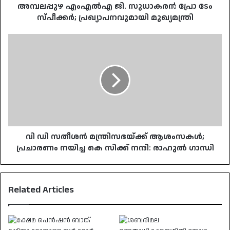
അമ്പലപ്പുഴ എംഎൽഎ ജി. സുധാകരൻ പ്രോ ടേം
സ്പീക്കർ; പ്രഖ‍്യാപനവുമായി മുഖ‍്യമന്ത്രി
വി
ഡി
സതീശന്‍
മന്ത്രിസഭയ്ക്ക്
ആശംസകള്‍;
പ്രചാരണം
നയിച്ച
കെ
സിക്ക്
നന്ദി:
വി ഡി സതീശന്‍ മന്ത്രിസഭയ്ക്ക് ആശംസകള്‍;
രാഹുല്‍
പ്രചാരണം നയിച്ച കെ സിക്ക് നന്ദി: രാഹുല്‍ ഗാന്ധി
ഗാന്ധി
Related Articles