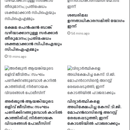
ശബരിമല
ഉന്നതാധികാരസമിതി യോഗം
ഇന്ന്
ക്ഷേമ പെൻഷൻ ബാങ്ക്
വഴിയാക്കാനുള്ള സർക്കാർ
54 mins ago
തീരുമാനം; പ്രതിഷേധം
ശക്തമാക്കാൻ സിപിഐയും
സിപിഐഎമ്മും
19 mins ago
അർജുൻ ആയങ്കിയുടെ
വിദ്യാർത്ഥികളെ
ഒളിവ് ജീവിതം: സംഘം
അധിക്ഷേപിച്ച കേസ്: ടി.ജി.
പണിക്കിറങ്ങുമ്പോൾ കാറിൽ
മോഹൻദാസിന്റെ അറസ്റ്റ്
കാത്തിരിപ്പ്; നിർണായക
രേഖപ്പെടുത്തി; ഇന്ന്
വിവരങ്ങൾ പോലീസിന്
കോടതിയിൽ ഹാജരാക്കും