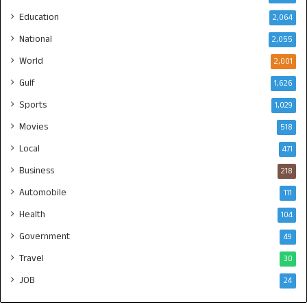
Education
2,064
National
2,055
World
2,001
Gulf
1,626
Sports
1,029
Movies
518
Local
471
Business
218
Automobile
111
Health
104
Government
49
Travel
30
JOB
24