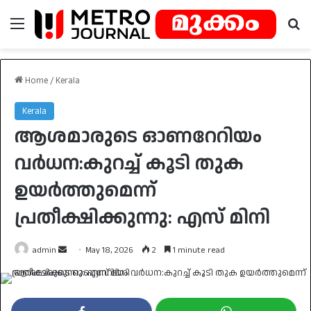
Menu
Se
Home
/
Kerala
Kerala
ആശമാരുടെ ഓണറേറിയം
വർധന:കുറച്ച് കൂടി തുക
ഉയർത്തുമെന്ന്
പ്രതീക്ഷിക്കുന്നു: എസ് മിനി
Send
admin
May 18, 2026
2
1 minute read
an
email