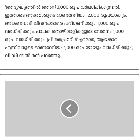
‘ആദ്യഘട്ടത്തില്‍ ആണ് 3,000 രൂപ വര്‍ദ്ധിപ്പിക്കുന്നത്.
ഇതോടെ ആശമാരുടെ ഓണറേറിയം 12,000 രൂപയാകും.
അങ്കണവാടി ജീവനക്കാരെ പരിഗണിക്കും. 1,000 രൂപ
വര്‍ധിപ്പിക്കും. പാചക തൊഴിലാളികളുടെ വേതനം 1,000
രൂപ വര്‍ധിപ്പിക്കും. പ്രീ പ്രൈമറി ടീച്ചര്‍മാര്‍, ആയമാര്‍
എന്നിവരുടെ ഓണറേറിയം 1,000 രൂപയായും വര്‍ധിപ്പിക്കും’,
വി ഡി സതീശന്‍ പറഞ്ഞു.
അമ്പലപ്പുഴ
എംഎൽഎ
ജി.
സുധാകരൻ
പ്രോ
ടേം
സ്പീക്കർ;
പ്രഖ‍്യാപനവുമായി
മുഖ‍്യമന്ത്രി