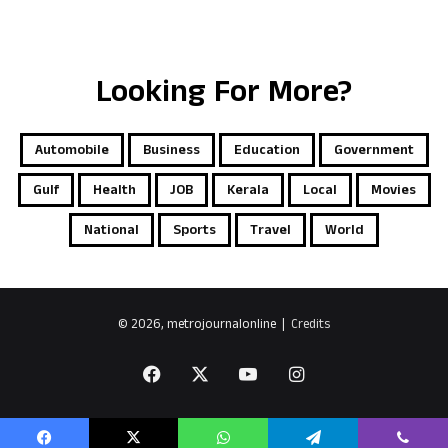
Looking For More?
Automobile
Business
Education
Government
Gulf
Health
JOB
Kerala
Local
Movies
National
Sports
Travel
World
© 2026, metrojournalonline |
Credits
Facebook
X
YouTube
Instagram