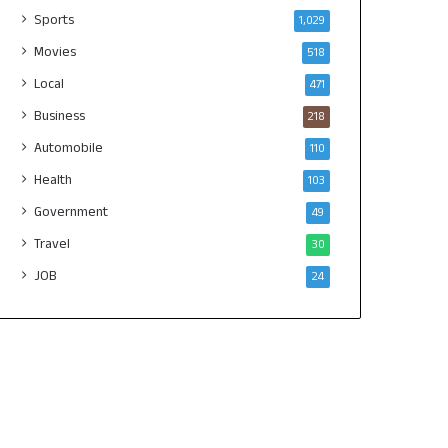
Sports
1,029
Movies
518
Local
471
Business
218
Automobile
110
Health
103
Government
49
Travel
30
JOB
24