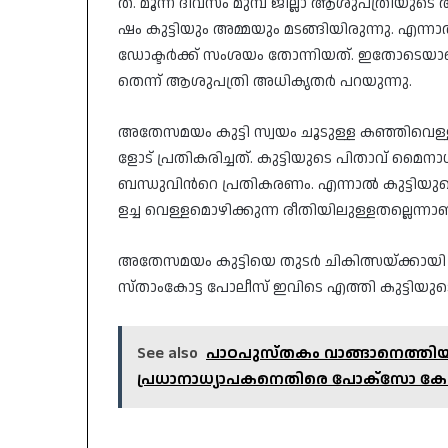
ത്. മൂ​ന്ന് ദി​വ​സം മു​മ്പ് ജി​ല്ലാ ആ​ശു​പ​ത്രി​യു​ട
ഷം കു​ട്ടി​യും അ​മ്മ​യും മ​ട​ങ്ങി​യി​രു​ന്നു. എ​ന്നാ​
ഡോ​ക്ട​ര്‍​ക്ക് സം​ശ​യം തോ​ന്നി​യ​ത്. ഇ​തോ​ടെ​യാ​ണ് 
തെ​ന്ന് ആ​ശു​പ​ത്രി അ​ധി​കൃ​ത​ര്‍ പ​റ​യു​ന്നു.
അ​തേ​സ​മ​യം കു​ട്ടി സ്വ​യം ചൂ​ടു​ള്ള ക​ഞ്ഞി​വെ​ള്ളം
ളോ​ട് പ്ര​തി​ക​രി​ച്ച​ത്. കു​ട്ടി​യു​ടെ പി​താ​വ് മൈ​നാ​ഗ​
ബ​ന്ധു​വി​ന്‍റെ പ്ര​തി​ക​ര​ണം. എ​ന്നാ​ല്‍ കു​ട്ടി​യു​
ള​ച്ച വെ​ള്ള​മൊ​ഴി​ക്കു​ന്ന രീ​തി​യി​ലു​ള്ള​ത​ല്ലെ​ന്നാ
അ​തേ​സ​മ​യം കു​ട്ടി​യെ തു​ട​ര്‍ ചി​കി​ത്സ​യ്ക്കാ​യി
സ്താം​കോ​ട്ട പോ​ലീ​സ് ഇ​വി​ടെ എ​ത്തി കു​ട്ടി​യു​ട
See also
പാഠപുസ്തകം വാങ്ങാനെത്തിയ 
പ്രധാനാധ്യാപകനെതിരെ പോക്സോ കേ