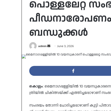
പൊള്ളലേറ്റ സം
പീഡനാരോപണം ന
ബന്ധുക്കൾ
Send
admin
June 3, 2026
an
email
കൊല്ലം
: മൈ​നാ​ഗ​പ്പ​ള്ളി​യി​ല്‍ 10 വ​യ​സു​കാ​ര​നെ പ
ത്രി​യി​ല്‍ ചി​കി​ത്സ​യ്ക്ക് എ​ത്തി​ച്ച​പ്പോ​ഴാ​ണ് സം​
സം​ശ​യം തോ​ന്നി ചോ​ദി​ച്ച​പ്പോ​ഴാ​ണ് കു​ട്ടി പി​താ​വി​