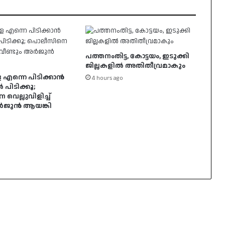
പത്തനംതിട്ട, കോട്ടയം, ഇടുക്കി
ജില്ലകളില്‍ അതിതീവ്രമാകും
 എന്നെ പിടിക്കാൻ
4 hours ago
ൽ പിടിക്കൂ;
െല്ലുവിളിച്ച്
അർജുൻ ആയങ്കി