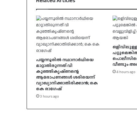
Related Articles
ഒളിവിലുള്ള
പറ്റുമെങ്കി
പൊലീസിനെ വ
പയ്യന്നൂരിൽ സ്ഥാനാർഥിയെ
വീണ്ടും 
മാറ്റാതിരുന്നത് വി
കുഞ്ഞികൃഷ്ണന്റെ
4 hours ago
ആരോപണങ്ങൾ ശരിയെന്ന്
വ്യാഖ്യാനിക്കാതിരിക്കാൻ; കെ
കെ രാഗേഷ്
3 hours ago