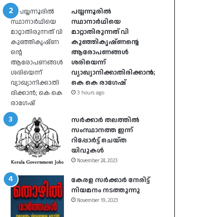
പയ്യന്നൂരിൽ
സ്ഥാനാർഥിയെ
മാറ്റാതിരുന്നത് വി
കുഞ്ഞികൃഷ്ണന്റെ
ആരോപണങ്ങൾ
ശരിയെന്ന്
വ്യാഖ്യാനിക്കാതിരിക്കാൻ;
കെ കെ രാഗേഷ്
3 hours ago
സർക്കാർ തലത്തിൽ
സംസ്ഥാനത്ത ഇന്ന്
റിപ്പോർട്ട് ചെയ്ത
യിവുകൾ
November 24, 2023
കേരള സർക്കാർ നേരിട്ട്
നിയമനം നടത്തുന്നു
November 19, 2023