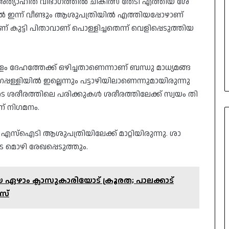
െ അ​ത്യാ​ഹി​ത വി​ഭാ​ഗ​ത്തി​ല്‍ ചി​കി​ത്സ തേ​ടി എ​ത്തി​യ ശേ​
ല്‍ ഇ​ന്ന് വീ​ണ്ടും ആ​ശു​പ​ത്രി​യി​ല്‍ എ​ത്തി​യ​പ്പോ​ഴാ​ണ്
കു​ട്ടി പി​താ​വാ​ണ് പൊ​ള്ളി​ച്ച​തെ​ന്ന് വെ​ളി​പ്പെ​ടു​ത്തി​യ​
 ദേ​ഹ​ത്തേ​ക്ക് ഒ​ഴി​ച്ച​താ​ണെ​ന്നാ​ണ് ബ​ന്ധു മാ​ധ്യ​മ​ങ്ങ​
പ്പ​ള്ളി​യി​ല്‍ ഇ​ല്ലെ​ന്നും പ​ട്ടാ​ഴി​യി​ലാ​ണെ​ന്നു​മാ​യി​രു​ന്നു
ടെ ശ​രീ​ര​ത്തി​ലെ പ​രി​ക്കു​ക​ള്‍ ശ​രീ​ര​ത്തി​ലേ​ക്ക് സ്വ​യം തി​
​ണ് നി​ഗ​മ​നം.
 എ​സ്ഐ​ടി ആ​ശു​പ​ത്രി​യി​ലേ​ക്ക് മാ​റ്റി​യി​രു​ന്നു. ശാ​
െ മൊ​ഴി രേ​ഖ​പ്പെ​ടു​ത്തും.
ഏഴാം ക്ലാസുകാരിയോട് ക്രൂരത; പാലക്കാട്
സ്