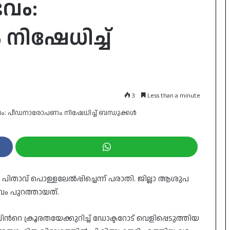
ഭവം:
ിഷേധിച്ച്
3
Less than a minute
ി​താ​വ് പൊ​ള്ള​ലേ​ല്‍​പ്പി​ച്ചെ​ന്ന് പ​രാ​തി. ജി​ല്ലാ ആ​ശു​പ​
ഭ​വം പു​റ​ത്താ​യ​ത്.
ന്‍റെ ക്രൂ​ര​ത​യേ​ക്കു​റി​ച്ച് ഡോ​ക്ട​റോ​ട് വെ​ളി​പ്പെ​ടു​ത്തി​യ​