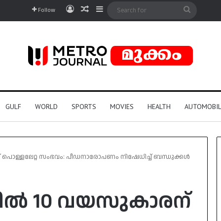
Log In
Random Article
Sidebar
Search
Follow
for
GULF
WORLD
SPORTS
MOVIES
HEALTH
AUTOMOBIL
 പൊള്ളലേറ്റ സംഭവം: പീഡനാരോപണം നിഷേധിച്ച് ബന്ധുക്കൾ
യിൽ 10 വയസുകാരന്