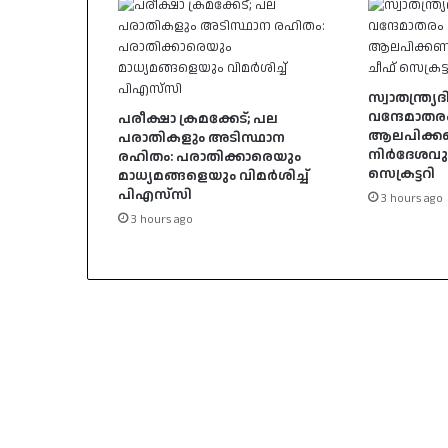
സ്വാതന്ത്
വന്ദേമാതര
പരീക്ഷാ ക്രമക്കേട്; പല
ആലപിക്ക
പരാതികളും അടിസ്ഥാന
നിർദേശവുമ
രഹിതം: പരാതിക്കാരെയും
സെക്രട്ടറി
മാധ്യമങ്ങളെയും വിമര്‍ശിച്ച്
പിഎസ്‌സി
3 hours ago
3 hours ago