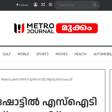
Log In
Random Article
Sidebar
Search
Follow
for
GULF
WORLD
SPORTS
MOVIES
HEALTH
AUTOMOBIL
ന്വേഷണത്തിന് ഉത്തരവിട്ട് ആഭ്യന്തരവകുപ്പ്
ൻഷോട്ടിൽ എസ്‌ഐടി