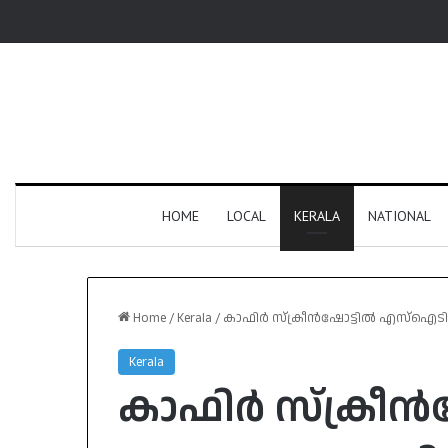
HOME
LOCAL
KERALA
NATIONAL
Home
/
Kerala
/
കാഫിർ സ്‌ക്രീൻഷോട്ടിൽ എസ്‌ഐടി അ
Kerala
കാഫിർ സ്‌ക്രീ