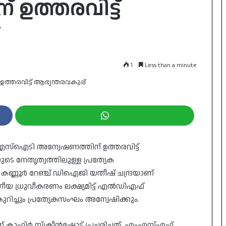
ഉത്തരവിട്ട്
1
Less than a minute
എസ്‌ഐടി അന്വേഷണത്തിന് ഉത്തരവിട്ട്
ടെ നേതൃത്വത്തിലുള്ള പ്രത്യേക
്ണൂർ റേഞ്ച് ഡിഐജി യതീഷ് ചന്ദ്രയാണ്
യ ധ്രുവീകരണം ലക്ഷ്യമിട്ട് എൽഡിഎഫ്
റിച്ചും പ്രത്യേകസംഘം അന്വേഷിക്കും.
ാഫിർ സ്‌ക്രീൻഷോട്ട് പ്രചരിച്ചത്. എംഎസ്എഫ്