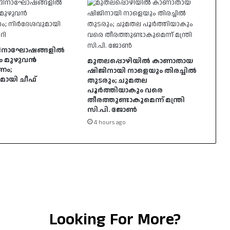
ര്യദിനാഘോഷങ്ങളിൽ
ം മുഴുവൻ
മുതലപ്പൊഴിയിൽ കാണാതായ
ണം;
ഷിജിനായി നാളെയും തിരച്ചിൽ
ായി ചീഫ്
തുടരും; ചുമതല
പൂർത്തിയാകും വരെ
തീരത്തുണ്ടാകുമെന്ന് മന്ത്രി
സി.പി. ജോൺ
4 hours ago
Looking For More?