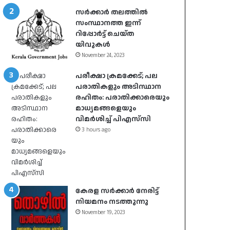
സർക്കാർ തലത്തിൽ
സംസ്ഥാനത്ത ഇന്ന്
റിപ്പോർട്ട് ചെയ്ത
യിവുകൾ
November 24, 2023
പരീക്ഷാ ക്രമക്കേട്; പല
പരാതികളും അടിസ്ഥാന
രഹിതം: പരാതിക്കാരെയും
മാധ്യമങ്ങളെയും
വിമര്‍ശിച്ച് പിഎസ്‌സി
3 hours ago
കേരള സർക്കാർ നേരിട്ട്
നിയമനം നടത്തുന്നു
November 19, 2023