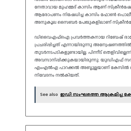
നേതാവായ മുഹമ്മദ് കാസിം ആണ് സ്‌ക്രീൻഷോട്
ആരോപണം നിഷേധിച്ച കാസിം ഫോൺ പൊലീസ
അനുകൂല സൈബർ പേജുകളിലാണ് സ്‌ക്രീൻഷോട്ട് 
ഡിവൈഎഫ്‌ഐ പ്രവർത്തകനായ റിബേഷ് രാമകൃഷ
പ്രചരിപ്പിച്ചത് എന്നായിരുന്നു അന്വേഷണത്
തുടർനടപടികളുണ്ടായില്ല. പിന്നീട് തെളിവില്ലെന്ന
അവസാനിപ്പിക്കുകയായിരുന്നു. യുഡിഎഫ് സർക
എംഎൽഎ പാറക്കൽ അബ്ദുല്ലയാണ് കേസിൽ തുടരന
നിവേദനം നൽകിയത്.
See also
ഇഡി സംഘത്തെ ആക്രമിച്ച കേസ