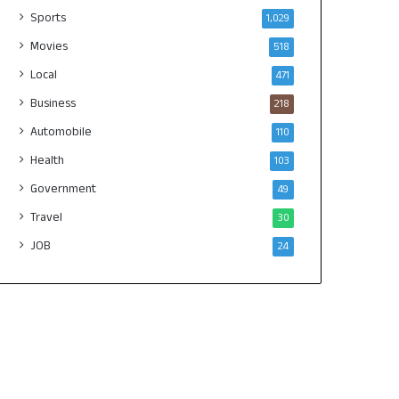
Sports
1,029
Movies
518
Local
471
Business
218
Automobile
110
Health
103
Government
49
Travel
30
JOB
24