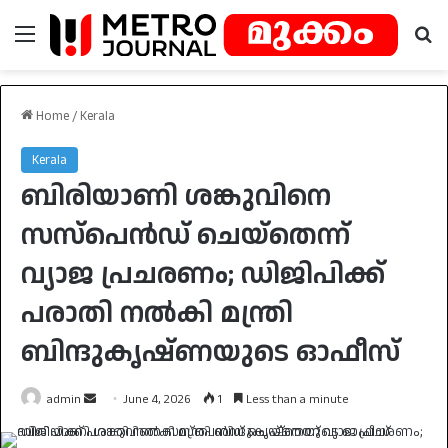
Menu
Se
Home
/
Kerala
Kerala
ബിരിയാണി ശങ്കുവിനെ
സസ്പെൻഡ് ചെയ്തെന്ന്
വ്യാജ പ്രചരണം; ഡിജിപിക്ക്
പരാതി നൽകി മന്ത്രി
ബിന്ദുകൃഷ്ണയുടെ ഓഫീസ്
Send
admin
June 4, 2026
1
Less than a minute
an
email