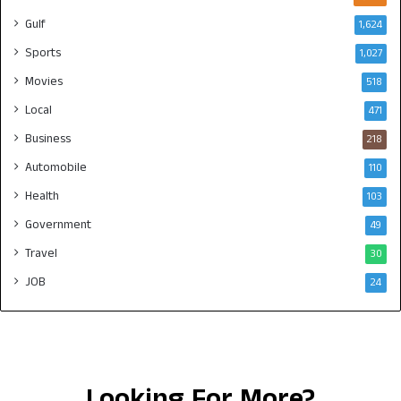
Gulf
1,624
Sports
1,027
Movies
518
Local
471
Business
218
Automobile
110
Health
103
Government
49
Travel
30
JOB
24
Looking For More?