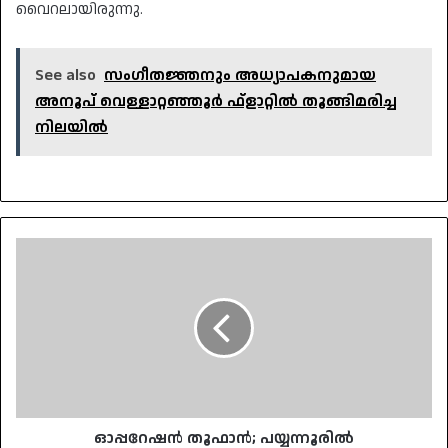
വൈറലായിരുന്നു.
See also
സംഗീതജ്ഞനും അധ്യാപകനുമായ
അനൂപ് വെള്ളാറ്റഞ്ഞൂർ ഫ്‌ളാറ്റിൽ തൂങ്ങിമരിച്ച
നിലയിൽ
ഓപ്പറേഷൻ
തൂഫാൻ;
പയ്യന്നൂരിൽ
ജ്യോതിഷാലയത്തിന്റെ
മറവിൽ
കഞ്ചാവ്
വില്പന:
ജ്യോത്സ്യൻ
പിടിയിൽ
ഓപ്പറേഷൻ തൂഫാൻ; പയ്യന്നൂരിൽ