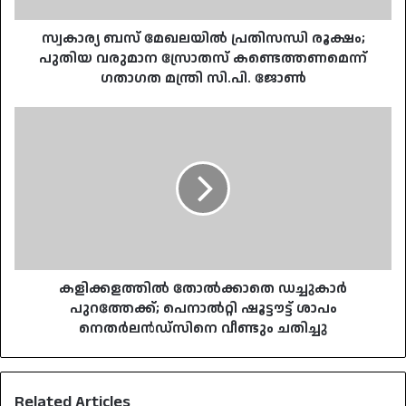
കണ്ടെത്തണമെന്ന്
ഗതാഗത
സ്വകാര്യ ബസ് മേഖലയിൽ പ്രതിസന്ധി രൂക്ഷം;
മന്ത്രി
പുതിയ വരുമാന സ്രോതസ് കണ്ടെത്തണമെന്ന്
സി.പി.
ഗതാഗത മന്ത്രി സി.പി. ജോൺ
ജോൺ
കളിക്കളത്തിൽ
തോൽക്കാതെ
ഡച്ചുകാർ
പുറത്തേക്ക്;
പെനാൽറ്റി
ഷൂട്ടൗട്ട്
ശാപം
നെതർലൻഡ്സിനെ
വീണ്ടും
ചതിച്ചു
കളിക്കളത്തിൽ തോൽക്കാതെ ഡച്ചുകാർ
പുറത്തേക്ക്; പെനാൽറ്റി ഷൂട്ടൗട്ട് ശാപം
നെതർലൻഡ്സിനെ വീണ്ടും ചതിച്ചു
Related Articles