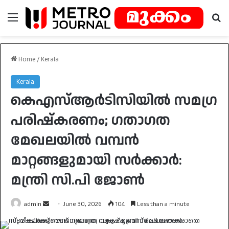
Menu
Se
Home
/
Kerala
Kerala
കെഎസ്ആർടിസിയിൽ സമഗ്ര
പരിഷ്കരണം; ഗതാഗത
മേഖലയിൽ വമ്പൻ
മാറ്റങ്ങളുമായി സർക്കാർ:
മന്ത്രി സി.പി ജോൺ
Send
admin
June 30, 2026
104
Less than a minute
an
email