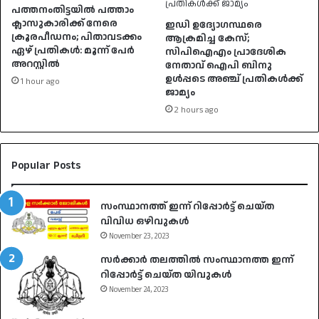
പത്തനംതിട്ടയിൽ പത്താം
ക്ലാസുകാരിക്ക് നേരെ
ഇഡി ഉദ്യോഗസ്ഥരെ
ക്രൂരപീഡനം; പിതാവടക്കം
ആക്രമിച്ച കേസ്;
ഏഴ് പ്രതികൾ: മൂന്ന് പേർ
സിപിഐഎം പ്രാദേശിക
അറസ്റ്റിൽ
നേതാവ് ഐപി ബിനു
ഉള്‍പ്പടെ അഞ്ച് പ്രതികള്‍ക്ക്
1 hour ago
ജാമ്യം
2 hours ago
Popular Posts
സംസ്ഥാനത്ത് ഇന്ന് റിപ്പോർട്ട് ചെയ്ത
വിവിധ ഒഴിവുകൾ
November 23, 2023
സർക്കാർ തലത്തിൽ സംസ്ഥാനത്ത ഇന്ന്
റിപ്പോർട്ട് ചെയ്ത യിവുകൾ
November 24, 2023