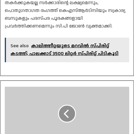
തകർക്കുകയല്ല സർക്കാരിന്റെ ലക്ഷ്യമെന്നും,
പൊതുഗതാഗത രംഗത്ത് കെഎസ്ആർടിസിയും സ്വകാര്യ
ബസുകളും പരസ്പര പൂരകങ്ങളായി
പ്രവർത്തിക്കണമെന്നും സി.പി ജോൺ വ്യക്തമാക്കി.
See also
കാലിത്തീറ്റയുടെ മറവിൽ സ്പിരിറ്റ്
കടത്ത്; പാലക്കാട് 3500 ലിറ്റർ സ്പിരിറ്റ് പിടികൂടി
സ്വകാര്യ
ബസ്
മേഖലയിൽ
പ്രതിസന്ധി
രൂക്ഷം;
പുതിയ
വരുമാന
സ്രോതസ്