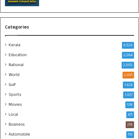
Categories
Kerala
9,520
Education
2,064
National
2,055
World
2,001
Gulf
1,624
Sports
1,027
Movies
518
Local
471
Business
218
Automobile
110