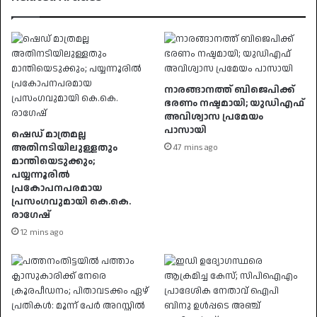
നാരങ്ങാനത്ത് ബിജെപിക്ക്
ഭരണം നഷ്ടമായി; യുഡിഎഫ്
അവിശ്വാസ പ്രമേയം
പാസായി
ഷെഡ് മാത്രമല്ല
അതിനടിയിലുള്ളതും
47 mins ago
മാന്തിയെടുക്കും;
പയ്യന്നൂരിൽ
പ്രകോപനപരമായ
പ്രസംഗവുമായി കെ.കെ.
രാഗേഷ്
12 mins ago