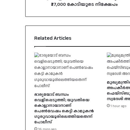
₹27,000 കോടിയുടെ നിക്ഷേപം
Related Articles
മുഖ്യമന്ത്ര
അപകീർത്തി
ഫെയ്സ്ബുക്
ഭാര്യയോട് ബന്ധം
സ്വദേശി അറ
വെളിപ്പെടുത്തി; യുവതിയെ
കൊല്ലാനായാനാണ്
1 hour ago
പെൺവേഷം കെട്ടി കാമുകൻ
ഗുരുവായൂരിലെത്തിയതെന്ന്
പോലീസ്
36 mins ago