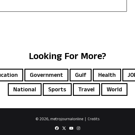
Looking For More?
cation
Government
Gulf
Health
JO
National
Sports
Travel
World
© 2026, metrojournalonline |
Credits
Facebook
X
YouTube
Instagram