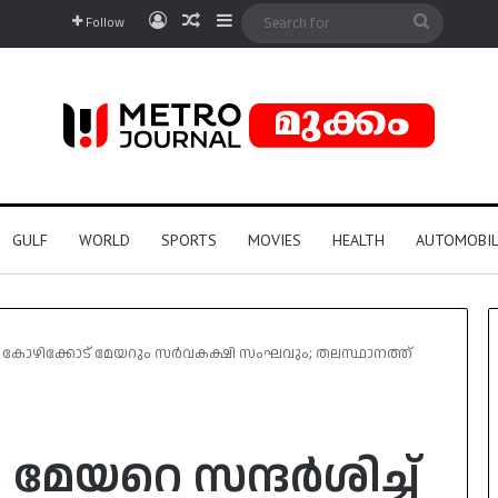
Log In
Random Article
Sidebar
Search
Follow
for
GULF
WORLD
SPORTS
MOVIES
HEALTH
AUTOMOBIL
ച് കോഴിക്കോട് മേയറും സർവകക്ഷി സംഘവും; തലസ്ഥാനത്ത്
മേയറെ സന്ദർശിച്ച്