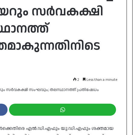
േയറും സർവകക്ഷി
ഥാനത്ത്
തമാകുന്നതിനിടെ
2
Less than a minute
ക്കെതിരെ എൽ.ഡി.എഫും യു.ഡി.എഫും ശക്തമായ