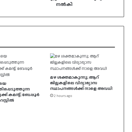
നൽകി
മഴ ശക്തമാകുന്നു; ആറ്
ജില്ലകളിലെ വിദ്യാഭ്യാസ
ിയെ
സ്ഥാപനങ്ങൾക്ക് നാളെ അവധി
പ്പെടുത്തുന്ന
ക് കമൻ്റ്; ബേപ്പൂർ
2 hours ago
സ്റ്റിൽ