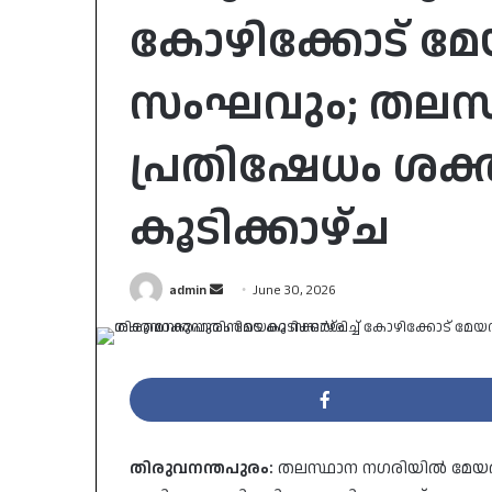
കോഴിക്കോട് മ
സംഘവും; തലസ്
പ്രതിഷേധം ശക്
കൂടിക്കാഴ്ച
Send
admin
June 30, 2026
an
email
തിരുവനന്തപുരം:
തലസ്ഥാന നഗരിയിൽ മേയർ