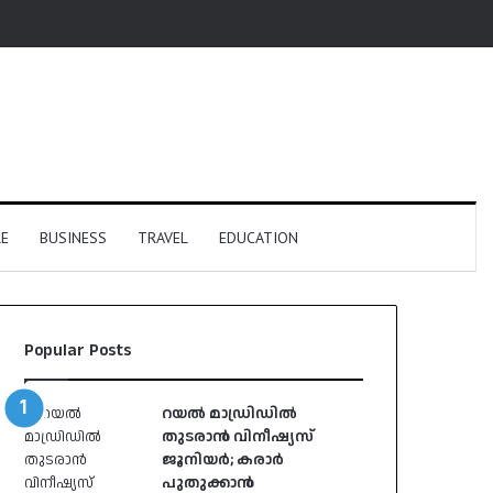
E
BUSINESS
TRAVEL
EDUCATION
Popular Posts
റയൽ മാഡ്രിഡിൽ
തുടരാൻ വിനീഷ്യസ്
ജൂനിയർ; കരാർ
പുതുക്കാൻ