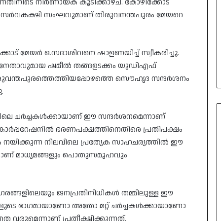
ന്നതിനിടെ നിർണായക കൂടിക്കാഴ്ച. കോഴിക്കോട്
്ള സർവകക്ഷി സംഘവുമാണ് തിരുവനന്തപുരം മേയറെ
ോട് മേയർ ഒ.സദാശിവനെ ഷാളണയിച്ച് സ്വീകരിച്ചു.
ഷിനേതാവുമായ ഷമീല്‍ തങ്ങളടക്കം യുഡിഎഫ്
തിരുവന്തപുരത്തെത്തിയപ്പോഴത്തെ സൌഹൃദ സന്ദർശനം
.
ിലെ ചർച്ചകൾക്കായാണ് ഈ സന്ദർശനമെന്നാണ്
 കോർപ്പറേഷനിൽ ഭരണപക്ഷത്തിനെതിരെ പ്രതിപക്ഷം
ും നയിക്കുന്ന നിലവിലെ പ്രത്യേക സാഹചര്യത്തിൽ ഈ
ടെയാണ് മാധ്യമങ്ങളും പൊതുസമൂഹവും
 നഗരങ്ങളിലെയും ജനപ്രതിനിധികൾ തമ്മിലുള്ള ഈ
ുടെ ഭാഗമായാണോ അതോ മറ്റ് ചർച്ചകൾക്കായാണോ
വരുമെന്നാണ് പ്രതീക്ഷിക്കുന്നത്.