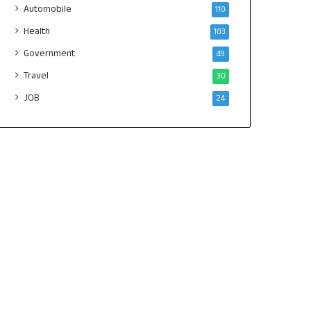
Automobile
110
Health
103
Government
49
Travel
30
JOB
24