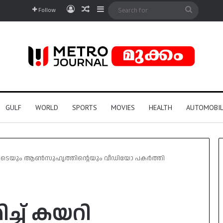
Log In
Random Article
Sidebar
Search
Follow
for
GULF
WORLD
SPORTS
MOVIES
HEALTH
AUTOMOBIL
വതിയുടെയും ആൺസുഹൃത്തിന്റെയും വീഡിയോ പകർത്തി
ച്ച് കയറി