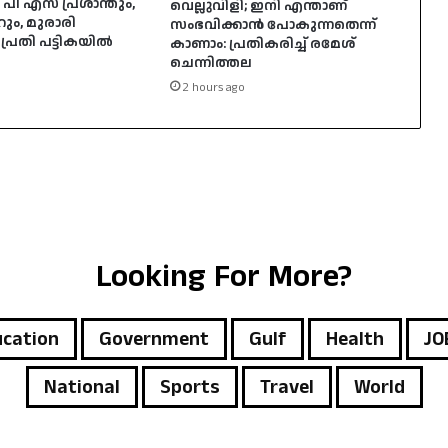
 പി എസ് പ്രശാന്തും,
വെല്ലുവിളി; ഇനി എന്താണ്
ം, മുരാരി
സംഭവിക്കാന്‍ പോകുന്നതെന്ന്
രതി പട്ടികയില്‍
കാണാം: പ്രതികരിച്ച് രമേശ്
ചെന്നിത്തല
2 hours ago
Looking For More?
cation
Government
Gulf
Health
JO
National
Sports
Travel
World