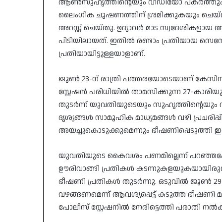
ആൺസുഹൃത്തിന്റെയും വീഡിയോ പകർത്തുകയും, ദ
ലൈംഗിക ചൂഷണത്തിന് ശ്രമിക്കുകയും ചെയ്ത
അറസ്റ്റ് ചെയ്തു. ഉദ്യാവർ മാട സ്വദേശികളാ
പിടിയിലായത്. ഇതിൽ രണ്ടാം പ്രതിയായ സ
പ്രതിയായിട്ടുള്ളയാളാണ്.
​ജൂൺ 23-ന് രാത്രി പത്തരയോടെയാണ് കേസിന
സ്റ്റേഷൻ പരിധിയിൽ താമസിക്കുന്ന 27-കാരിയു
തുടർന്ന് യുവതിയുടെയും സുഹൃത്തിന്റെയ
ദൃശ്യങ്ങൾ സാമൂഹിക മാധ്യമങ്ങൾ വഴി പ്രചരിപ്
അയച്ചുകൊടുക്കുമെന്നും ഭീഷണിപ്പെടുത്തി ഇ
​യുവതിയുടെ കൈവശം പണമില്ലെന്ന് പറഞ്ഞപ്
ഊരിവാങ്ങി പ്രതികൾ കടന്നുകളയുകയായിരുന്
ഭീഷണി പ്രതികൾ തുടർന്നു. ഒടുവിൽ ജൂൺ 29
വഴങ്ങണമെന്ന് ആവശ്യപ്പെട്ട് കടുത്ത ഭീഷണ
പോലീസ് സ്റ്റേഷനിൽ നേരിട്ടെത്തി പരാതി നൽ