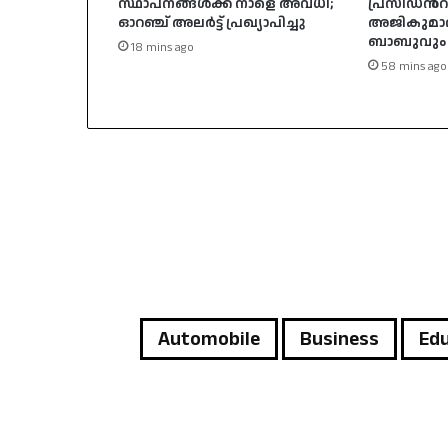
സ്ഥാപനങ്ങൾക്ക് നാളെ അവധി;
പ്രസിഡന്‍റ്
ഓറഞ്ച് അലർട്ട് പ്രഖ്യാപിച്ചു
അജികുമാറു
ബാബുവും പ്
18 mins ago
58 mins ago
Automobile
Business
Edu