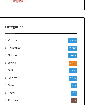
Categories
Kerala
9,532
Education
2,064
National
2,055
World
2,001
Gulf
1,624
Sports
1,027
Movies
518
Local
471
Business
218