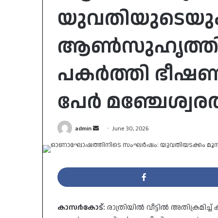
യുവതിയുടെയു
ആൺസുഹൃത്തിന
പകർത്തി ഭീഷണിപ്
പേർ മഞ്ചേശ്വരത
Send
admin
June 30, 2026
an
email
കാസർകോട്:
രാത്രിയിൽ വീട്ടിൽ അതിക്രമിച