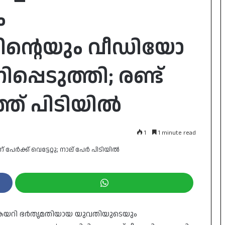
ം
്റെയും വീഡിയോ
പെടുത്തി; രണ്ട്
്ത് പിടിയിൽ
1
1 minute read
്ച് കയറി ഭർതൃമതിയായ യുവതിയുടെയും