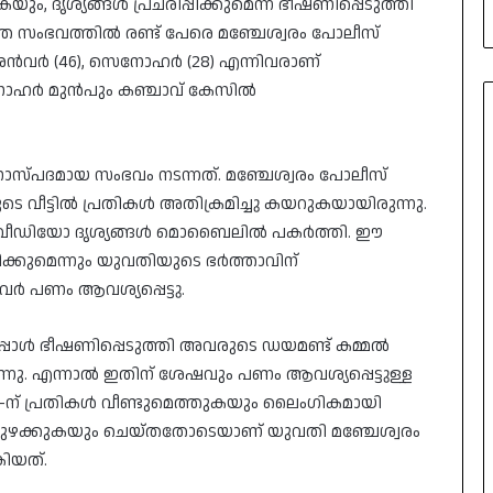
ൃശ്യങ്ങൾ പ്രചരിപ്പിക്കുമെന്ന് ഭീഷണിപ്പെടുത്തി
 സംഭവത്തിൽ രണ്ട് പേരെ മഞ്ചേശ്വരം പോലീസ്
യ അൻവർ (46), സെനോഹർ (28) എന്നിവരാണ്
െനോഹർ മുൻപും കഞ്ചാവ് കേസിൽ
ാസ്പദമായ സംഭവം നടന്നത്. മഞ്ചേശ്വരം പോലീസ്
ടെ വീട്ടിൽ പ്രതികൾ അതിക്രമിച്ചു കയറുകയായിരുന്നു.
ും വീഡിയോ ദൃശ്യങ്ങൾ മൊബൈലിൽ പകർത്തി. ഈ
പിക്കുമെന്നും യുവതിയുടെ ഭർത്താവിന്
വർ പണം ആവശ്യപ്പെട്ടു.
പോൾ ഭീഷണിപ്പെടുത്തി അവരുടെ ഡയമണ്ട് കമ്മൽ
നു. എന്നാൽ ഇതിന് ശേഷവും പണം ആവശ്യപ്പെട്ടുള്ള
-ന് പ്രതികൾ വീണ്ടുമെത്തുകയും ലൈംഗികമായി
ി മുഴക്കുകയും ചെയ്തതോടെയാണ് യുവതി മഞ്ചേശ്വരം
കിയത്.