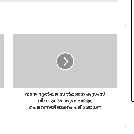
നടൻ
ദുൽഖർ
സൽമാനെ
കസ്റ്റംസ്
വീണ്ടും
ചോദ്യം
ചെയ്യും;
ചെന്നൈയിലടക്കം
പരിശോധന
നടൻ ദുൽഖർ സൽമാനെ കസ്റ്റംസ്
വീണ്ടും ചോദ്യം ചെയ്യും;
ചെന്നൈയിലടക്കം പരിശോധന