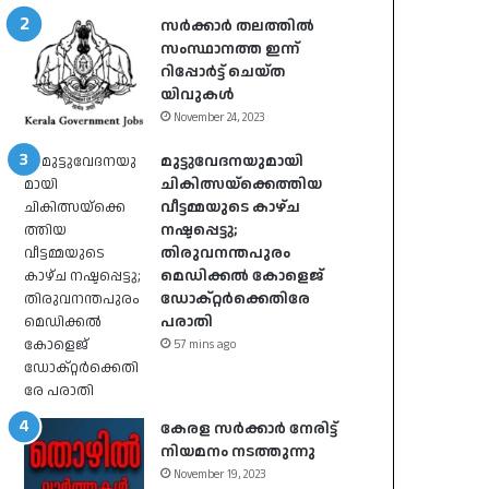
സർക്കാർ തലത്തിൽ
സംസ്ഥാനത്ത ഇന്ന്
റിപ്പോർട്ട് ചെയ്ത
യിവുകൾ
November 24, 2023
മുട്ടുവേദനയുമായി
ചികിത്സയ്ക്കെത്തിയ
വീട്ടമ്മയുടെ കാഴ്ച
നഷ്ടപ്പെട്ടു;
തിരുവനന്തപുരം
മെഡിക്കൽ കോളെജ്
ഡോക്റ്റർക്കെതിരേ
പരാതി
57 mins ago
കേരള സർക്കാർ നേരിട്ട്
നിയമനം നടത്തുന്നു
November 19, 2023