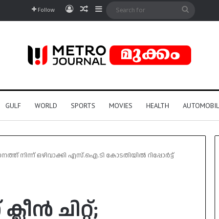
Log In
Random Article
Sidebar
Search
Follow
for
GULF
WORLD
SPORTS
MOVIES
HEALTH
AUTOMOBIL
സ്ഥാനത്ത് നിന്ന് ഒഴിവാക്കി എസ്.ഐ.ടി കോടതിയിൽ റിപ്പോർട്ട്
ലീൻ ചിറ്റ്;