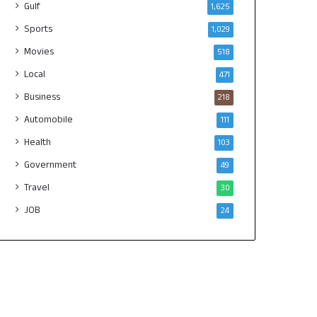
Gulf
1,625
Sports
1,029
Movies
518
Local
471
Business
218
Automobile
111
Health
103
Government
49
Travel
30
JOB
24