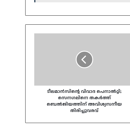
ടീലമാൻസിന്റെ
വിവാദ
പെനാൽറ്റി;
സെനഗലിനെ
തകർത്ത്
ബെൽജിയത്തിന്
അവിശ്വസനീയ
തിരിച്ചുവരവ്
ടീലമാൻസിന്റെ വിവാദ പെനാൽറ്റി;
സെനഗലിനെ തകർത്ത്
ബെൽജിയത്തിന് അവിശ്വസനീയ
തിരിച്ചുവരവ്