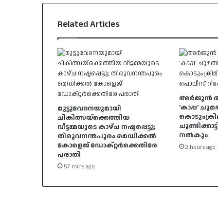
Related Articles
അർജുൻ ആയ
'കാപ്പ' ചുമ
മുട്ടുവേദനയുമായി
കൊടുംക്രി
ചികിത്സയ്ക്കെത്തിയ
ചൂണ്ടിക്കാട്
വീട്ടമ്മയുടെ കാഴ്ച നഷ്ടപ്പെട്ടു;
നൽകും
തിരുവനന്തപുരം മെഡിക്കൽ
കോളെജ് ഡോക്റ്റർക്കെതിരേ
2 hours ago
പരാതി
57 mins ago