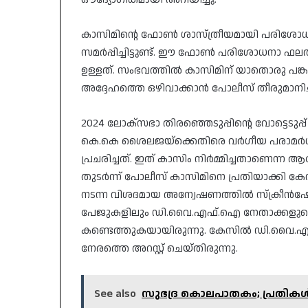
​കാസിമിന്റെ ഫോൺ ശാസ്ത്രീയമായി പരിശോ
സമർപ്പിച്ചിട്ടുണ്ട്. ഈ ഫോൺ പരിശോധനാ 
ഉള്ളത്. സംഭവത്തിൽ കാസിമിന് യാതൊരു പങ്കുമി
അദ്ദേഹത്തെ ഒഴിവാക്കാൻ പോലീസ് തീരുമാനിച്
​2024 ലോക്‌സഭാ തിരഞ്ഞെടുപ്പിന്റെ വോട്ടെടു
കെ.കെ ശൈലജയ്‌ക്കെതിരെ വർഗീയ പരാമർശമു
പ്രചരിച്ചത്. ഇത് കാസിം നിർമ്മിച്ചതാണെ
തുടർന്ന് പോലീസ് കാസിമിനെ പ്രതിയാക്കി കേസ് 
നടന്ന വിശദമായ അന്വേഷണത്തിൽ സ്ക്രീൻഷോട
പേജുകളിലും ഡി.വൈ.എഫ്.ഐ നേതാക്കളുടെ വാട
കണ്ടെത്തുകയായിരുന്നു. കേസിൽ ഡി.വൈ.എ
നേരത്തെ അറസ്റ്റ് ചെയ്തിരുന്നു.
See also
സുഭദ്ര കൊലപാതകം; പ്രതികള്‍ അറ