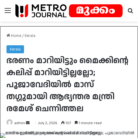
Menu
Se
Home
/
Kerala
Kerala
ഭരണം മാറിയിട്ടും മൈക്കിന്റെ
കലിപ്പ് മാറിയിട്ടില്ലല്ലോ;
പൂജാവേദിയിൽ മാസ്
തഗ്ഗുമായി ആഭ്യന്തര മന്ത്രി
രമേശ് ചെന്നിത്തല
Send
admin
July 2, 2026
107
1 minute read
an
email