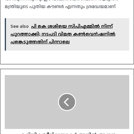
മന്ത്രിയുടെ പുതിയ കൗണ്ടർ എന്നതും ശ്രദ്ധേയമാണ്.
See also
പി കെ ശശിയെ സിപിഎമ്മിൽ നിന്ന്
പുറത്താക്കി; നടപടി വിമത കൺവെൻഷനിൽ
പങ്കെടുത്തതിന് പിന്നാലെ
എക്സിക്യൂട്ടീവ്
ഡയറക്ടർ
അനിൽ
ആനന്ദ
പണിക്കരെ
ഇഡി
വീണ്ടും
ചോദ്യം
ചെയ്യുന്നു