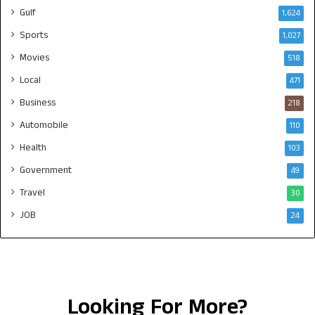
Gulf
1,624
Sports
1,027
Movies
518
Local
471
Business
218
Automobile
110
Health
103
Government
49
Travel
30
JOB
24
Looking For More?