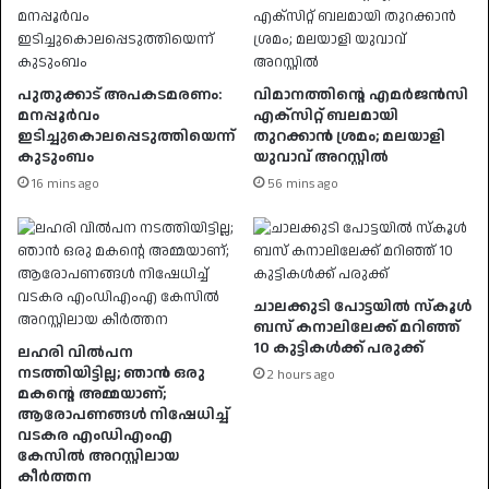
പുതുക്കാട് അപകടമരണം:
വിമാനത്തിന്റെ എമർജൻസി
മനപ്പൂർവം
എക്സിറ്റ് ബലമായി
ഇടിച്ചുകൊലപ്പെടുത്തിയെന്ന്
തുറക്കാൻ ശ്രമം; മലയാളി
കുടുംബം
യുവാവ് അറസ്റ്റിൽ
16 mins ago
56 mins ago
ചാലക്കുടി പോട്ടയില്‍ സ്‌കൂള്‍
ബസ് കനാലിലേക്ക് മറിഞ്ഞ്
10 കുട്ടികള്‍ക്ക് പരുക്ക്
ലഹരി വിൽപന
നടത്തിയിട്ടില്ല; ഞാൻ ഒരു
2 hours ago
മകൻ്റെ അമ്മയാണ്;
ആരോപണങ്ങൾ നിഷേധിച്ച്
വടകര എംഡിഎംഎ
കേസിൽ അറസ്റ്റിലായ
കീർത്തന