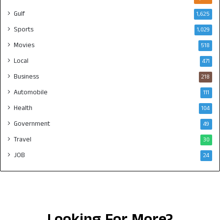
Gulf
1,625
Sports
1,029
Movies
518
Local
471
Business
218
Automobile
111
Health
104
Government
49
Travel
30
JOB
24
Looking For More?