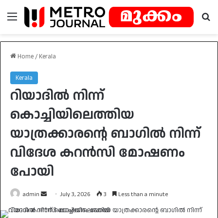
Menu
Se
Home
/
Kerala
Kerala
റിയാദിൽ നിന്ന്
കൊച്ചിയിലെത്തിയ
യാത്രക്കാരന്റെ ബാഗിൽ നിന്ന്
വിദേശ കറൻസി മോഷണം
പോയി
Send
admin
July 3, 2026
3
Less than a minute
an
email