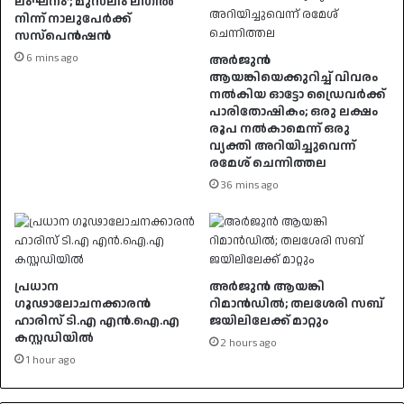
ലംഘനം’; മുസ്‌ലിം ലീഗിൽ
നിന്ന് നാലുപേർക്ക്
സസ്‌പെൻഷൻ
6 mins ago
അർജുൻ
ആയങ്കിയെക്കുറിച്ച് വിവരം
നൽകിയ ഓട്ടോ ഡ്രൈവർക്ക്
പാരിതോഷികം; ഒരു ലക്ഷം
രൂപ നൽകാമെന്ന് ഒരു
വ്യക്തി അറിയിച്ചുവെന്ന്
രമേശ് ചെന്നിത്തല
36 mins ago
പ്രധാന
അർജുൻ ആയങ്കി
ഗൂഢാലോചനക്കാരൻ
റിമാൻഡിൽ; തലശേരി സബ്
ഹാരിസ് ടി.എ എൻ.ഐ.എ
ജയിലിലേക്ക് മാറ്റും
കസ്റ്റഡിയിൽ
2 hours ago
1 hour ago