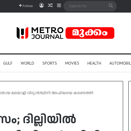
Log In
Random Article
Sidebar
Search
Follow
for
GULF
WORLD
SPORTS
MOVIES
HEALTH
AUTOMOBIL
ാതായ മലയാളി വിദ്യാർത്ഥിനി അഫിയയെ കണ്ടെത്തി
ം; ദില്ലിയിൽ