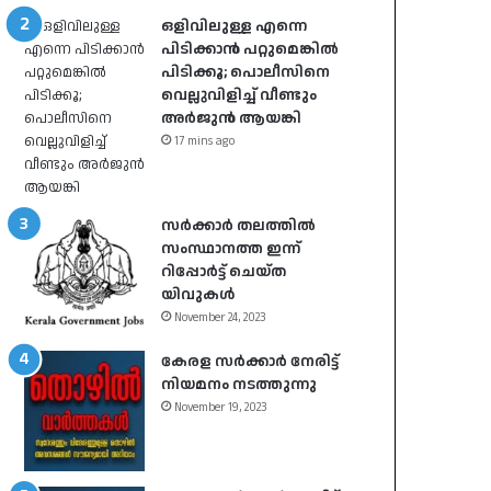
ഒളിവിലുള്ള എന്നെ
പിടിക്കാൻ പറ്റുമെങ്കിൽ
പിടിക്കൂ; പൊലീസിനെ
വെല്ലുവിളിച്ച് വീണ്ടും
അർജുൻ ആയങ്കി
17 mins ago
സർക്കാർ തലത്തിൽ
സംസ്ഥാനത്ത ഇന്ന്
റിപ്പോർട്ട് ചെയ്ത
യിവുകൾ
November 24, 2023
കേരള സർക്കാർ നേരിട്ട്
നിയമനം നടത്തുന്നു
November 19, 2023