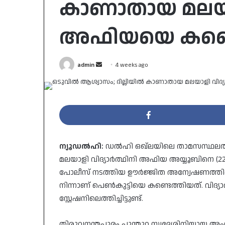
കാണാതായ മലയാള
അഫിയയെ കണ്ട
Send
admin
4 weeks ago
an
email
ന്യൂഡൽഹി:
ഡൽഹി ഒഖ്‌ലയിലെ താമസസ്ഥലത്
മലയാളി വിദ്യാർത്ഥിനി അഫിയ അയ്യൂബിനെ (
പോലീസ് നടത്തിയ ഊർജ്ജിത അന്വേഷണത്തിനൊ
നിന്നാണ് പെൺകുട്ടിയെ കണ്ടെത്തിയത്. വിദ
സ്റ്റേഷനിലെത്തിച്ചിട്ടുണ്ട്.
​തിരുവനന്തപുരം പൂന്തുറ സ്വദേശിനിയായ അഫ