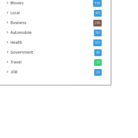
Movies
518
Local
471
Business
218
Automobile
110
Health
103
Government
49
Travel
30
JOB
24