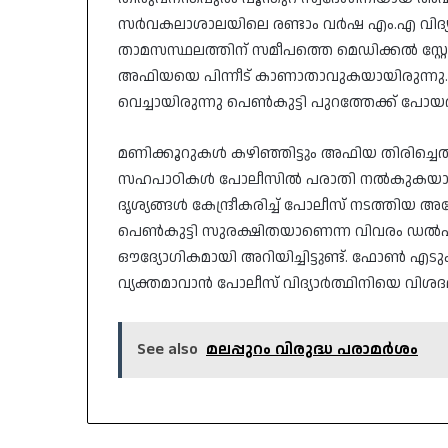
സർവകലാശാലയിലെ രണ്ടാം വർഷ എം.എ വിദ്യാർത
താമസസ്ഥലത്തിന് സമീപത്തെ മെഡിക്കൽ സ്റ്റ
അഫിയയെ പിന്നീട് കാണാതാവുകയായിരുന്ന
വെച്ചായിരുന്നു പെൺകുട്ടി പുറത്തേക്ക് പോയത
​മണിക്കൂറുകൾ കഴിഞ്ഞിട്ടും അഫിയ തിരിച്ചെത്
സഹപാഠികൾ പോലീസിൽ പരാതി നൽകുകയായിരുന്
ദൃശ്യങ്ങൾ കേന്ദ്രീകരിച്ച് പോലീസ് നടത്ത
പെൺകുട്ടി സുരക്ഷിതയാണെന്ന വിവരം ഡൽഹ
ഔദ്യോഗികമായി അറിയിച്ചിട്ടുണ്ട്. ഫോൺ എടു
വ്യക്തമാവാൻ പോലീസ് വിദ്യാർത്ഥിനിയെ വിശ
See also
മലപ്പുറം വിരുദ്ധ പരാമർശം