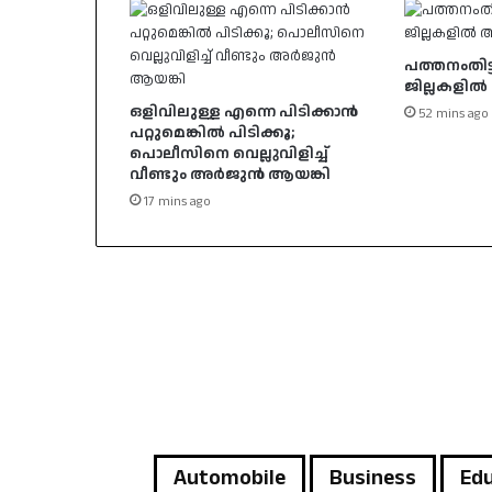
പത്തനംതിട്ട
ജില്ലകളില്
ഒളിവിലുള്ള എന്നെ പിടിക്കാൻ
52 mins ago
പറ്റുമെങ്കിൽ പിടിക്കൂ;
പൊലീസിനെ വെല്ലുവിളിച്ച്
വീണ്ടും അർജുൻ ആയങ്കി
17 mins ago
Automobile
Business
Edu