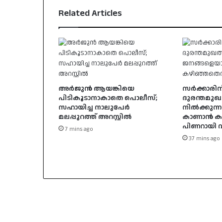
Related Articles
അർജുൻ ആയങ്കിയെ
സർക്കാരിന്
പിടികൂടാനാകാതെ പൊലീസ്;
ദുരന്തമുഖത
സഹായിച്ച നാലുപേർ
നിൽക്കുന്
മലപ്പുറത്ത് അറസ്റ്റിൽ
കാണാൻ കഴ
പിണറായി
7 mins ago
37 mins ago