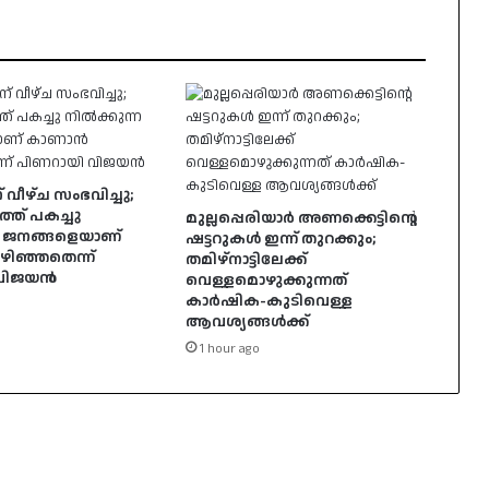
 വീഴ്ച സംഭവിച്ചു;
്ത് പകച്ചു
മുല്ലപ്പെരിയാർ അണക്കെട്ടിന്റെ
ന ജനങ്ങളെയാണ്
ഷട്ടറുകൾ ഇന്ന് തുറക്കും;
ിഞ്ഞതെന്ന്
തമിഴ്‌നാട്ടിലേക്ക്
 വിജയൻ
വെള്ളമൊഴുക്കുന്നത്
കാർഷിക-കുടിവെള്ള
ആവശ്യങ്ങൾക്ക്
1 hour ago