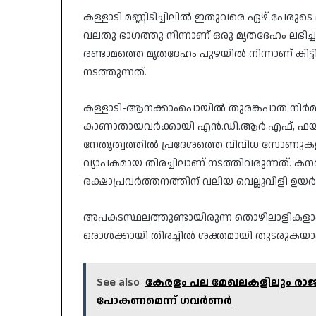
കള്ളാടി മണ്ണിടിച്ചിലില്‍ ഇതുവരെ ഏഴ് പേരുടെ
വലതു ഭാഗത്തു നിന്നാണ് ഒരു മൃതദേഹം ലഭിച്ചത
രണ്ടാമത്തെ മൃതദേഹം പുഴയില്‍ നിന്നാണ് കിട്ട
നടത്തുന്നത്.
കള്ളാടി-ആനക്കാംപൊയിൽ തുരങ്കപാത നിർമാണ
കാണാതായവർക്കായി എൻ.ഡി.ആർ.എഫ്, ഫയർ
നേതൃത്വത്തിൽ പ്രദേശത്തെ വിവിധ സോണുക
വ്യാപകമായ തിരച്ചിലാണ് നടത്തിവരുന്നത്. 
രക്ഷാപ്രവർത്തനത്തിന് വലിയ വെല്ലുവിളി ഉയർത്
​അപകടസ്ഥലത്തുണ്ടായിരുന്ന തൊഴിലാളികളാണ് 
ഒരാൾക്കായി തിരച്ചിൽ ശക്തമായി തുടരുകയാ
See also
കേരളം പല മേഖലകളിലും രാജ്യത്ത
പോകണമെന്ന് ഗവർണർ