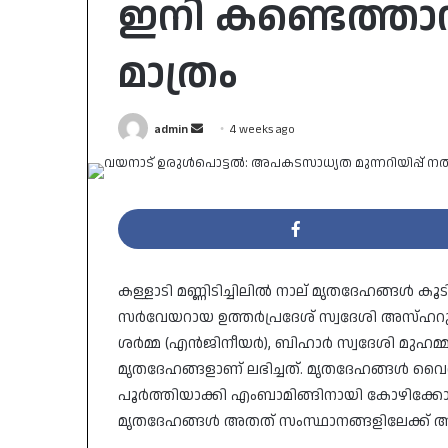
ഇനി കണ്ടെത്താ
മാത്രം
Send
admin
4 weeks ago
an
email
കള്ളാടി മണ്ണിടിച്ചിലില്‍ നാല് മൃതദേഹങ്ങള്‍
സര്‍വേയറായ ഉത്തര്‍പ്രദേശ് സ്വദേശി അസ്ഹറുദ്
ശര്‍മ്മ (എന്‍ജിനീയര്‍), ബിഹാര്‍ സ്വദേശി മുഹമ്മ
മൃതദേഹങ്ങളാണ് ലഭിച്ചത്. മൃതദേഹങ്ങള്‍ വൈത്തി
പൂര്‍ത്തിയാക്കി എംബാമിങ്ങിനായി കോഴിക്ക
മൃതദേഹങ്ങള്‍ അതത് സംസ്ഥാനങ്ങളിലേക്ക് അയ