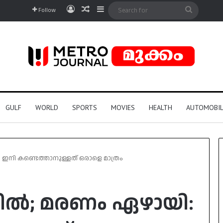
Log In
Random Article
Sidebar
Search
Follow
for
GULF
WORLD
SPORTS
MOVIES
HEALTH
AUTOMOBIL
ി: ഇനി കണ്ടെത്താനുള്ളത് ഒരാളെ മാത്രം
ച്ചിൽ; മരണം ഏഴായി: