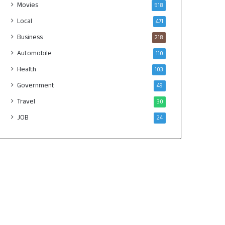
Movies
518
Local
471
Business
218
Automobile
110
Health
103
Government
49
Travel
30
JOB
24