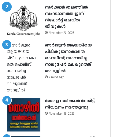
സർക്കാർ തലത്തിൽ
സംസ്ഥാനത്ത ഇന്ന്
റിപ്പോർട്ട് ചെയ്ത
യിവുകൾ
November 24, 2023
അർജുൻ ആയങ്കിയെ
പിടികൂടാനാകാതെ
പൊലീസ്; സഹായിച്ച
നാലുപേർ മലപ്പുറത്ത്
അറസ്റ്റിൽ
7 mins ago
കേരള സർക്കാർ നേരിട്ട്
നിയമനം നടത്തുന്നു
November 19, 2023