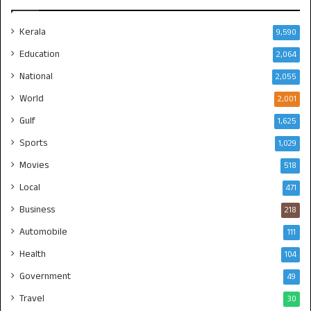
Kerala
9,590
Education
2,064
National
2,055
World
2,001
Gulf
1,625
Sports
1,029
Movies
518
Local
471
Business
218
Automobile
111
Health
104
Government
49
Travel
30