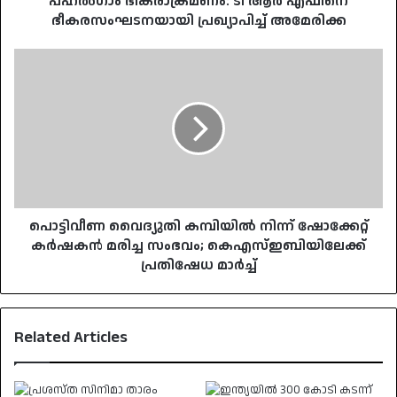
പഹൽഗാം ഭീകരാക്രമണം: ടി ആർ എഫിനെ
ഭീകരസംഘടനയായി പ്രഖ്യാപിച്ച് അമേരിക്ക
പൊട്ടിവീണ
വൈദ്യുതി
കമ്പിയിൽ
നിന്ന്
ഷോക്കേറ്റ്
കർഷകൻ
മരിച്ച
സംഭവം;
കെഎസ്ഇബിയിലേക്ക്
പ്രതിഷേധ
പൊട്ടിവീണ വൈദ്യുതി കമ്പിയിൽ നിന്ന് ഷോക്കേറ്റ്
മാർച്ച്
കർഷകൻ മരിച്ച സംഭവം; കെഎസ്ഇബിയിലേക്ക്
പ്രതിഷേധ മാർച്ച്
Related Articles