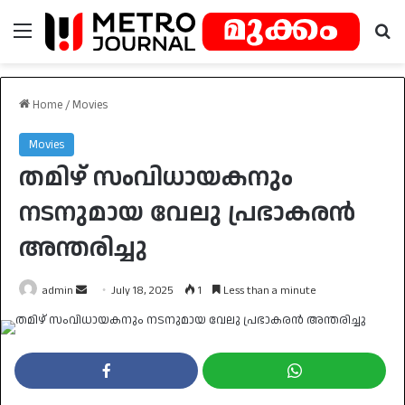
Menu
Se
Home
/
Movies
Movies
തമിഴ് സംവിധായകനും
നടനുമായ വേലു പ്രഭാകരൻ
അന്തരിച്ചു
Send
admin
July 18, 2025
1
Less than a minute
an
email