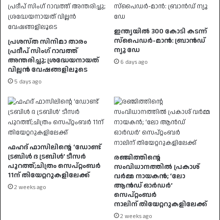
ഇന്ത്യയിൽ 300 കോടി കടന്ന്
സ്പൈഡർ-മാൻ: ബ്രാൻഡ്
പ്രശസ്ത സിനിമാ താരം
ന്യൂ ഡേ
പ്രദീപ് സിംഗ് റാവത്ത്
അന്തരിച്ചു; ശ്രദ്ധേയനായത്
6 days ago
വില്ലൻ വേഷങ്ങളിലൂടെ
5 days ago
ഫഹദ് ഫാസിലിന്റെ ‘ഡോണ്ട്
ട്രബിൾ ദ ട്രബിൾ’ ടീസർ
രഞ്ജിത്തിന്റെ
പുറത്ത്;ചിത്രം സെപ്റ്റംബർ
സംവിധാനത്തിൽ പ്രകാശ്
11ന് തിയേറ്ററുകളിലേക്ക്
വർമ്മ നായകൻ; ‘ലോ
ആൻഡ് ഓർഡർ’
2 weeks ago
സെപ്റ്റംബർ
നാലിന് തിയേറ്ററുകളിലേക്ക്
2 weeks ago