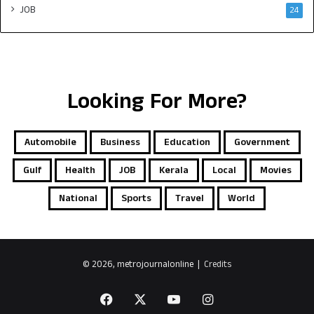
JOB
24
Looking For More?
Automobile
Business
Education
Government
Gulf
Health
JOB
Kerala
Local
Movies
National
Sports
Travel
World
© 2026, metrojournalonline |
Credits
Facebook
X
YouTube
Instagram