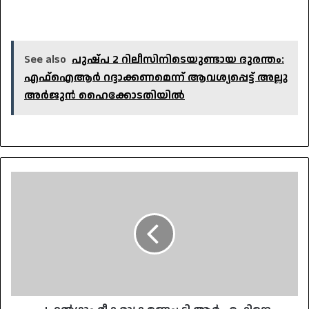
See also
പുഷ്പ 2 റിലീസിനിടെയുണ്ടായ ദുരന്തം:
എഫ്‌ഐആർ റദ്ദാക്കണമെന്ന് ആവശ്യപ്പെട്ട് അല്ലു
അർജുൻ ഹൈക്കോടതിയിൽ
പഹൽഗാം
ഭീകരാക്രമണം:
ടി
ആർ
എഫിനെ
ഭീകരസംഘടനയായി
പ്രഖ്യാപിച്ച്
അമേരിക്ക