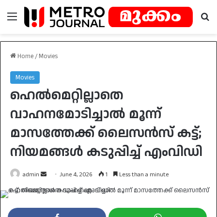
Menu
Se
Home
/
Movies
Movies
ഹെല്‍മെറ്റില്ലാതെ
വാഹനമോടിച്ചാല്‍ മൂന്ന്
മാസത്തേക്ക് ലൈസന്‍സ് കട്ട്;
നിയമങ്ങള്‍ കടുപ്പിച്ച് എംവിഡി
Send
admin
June 4, 2026
1
Less than a minute
an
email