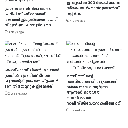
ഇന്ത്യയിൽ 300 കോടി കടന്ന്
സ്പൈഡർ-മാൻ: ബ്രാൻഡ്
പ്രശസ്ത സിനിമാ താരം
ന്യൂ ഡേ
പ്രദീപ് സിംഗ് റാവത്ത്
അന്തരിച്ചു; ശ്രദ്ധേയനായത്
4 days ago
വില്ലൻ വേഷങ്ങളിലൂടെ
3 days ago
ഫഹദ് ഫാസിലിന്റെ ‘ഡോണ്ട്
ട്രബിൾ ദ ട്രബിൾ’ ടീസർ
രഞ്ജിത്തിന്റെ
പുറത്ത്;ചിത്രം സെപ്റ്റംബർ
സംവിധാനത്തിൽ പ്രകാശ്
11ന് തിയേറ്ററുകളിലേക്ക്
വർമ്മ നായകൻ; ‘ലോ
ആൻഡ് ഓർഡർ’
2 weeks ago
സെപ്റ്റംബർ
നാലിന് തിയേറ്ററുകളിലേക്ക്
2 weeks ago