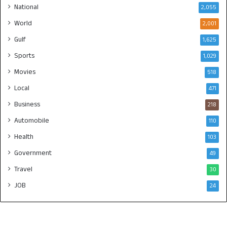
National
2,055
World
2,001
Gulf
1,625
Sports
1,029
Movies
518
Local
471
Business
218
Automobile
110
Health
103
Government
49
Travel
30
JOB
24