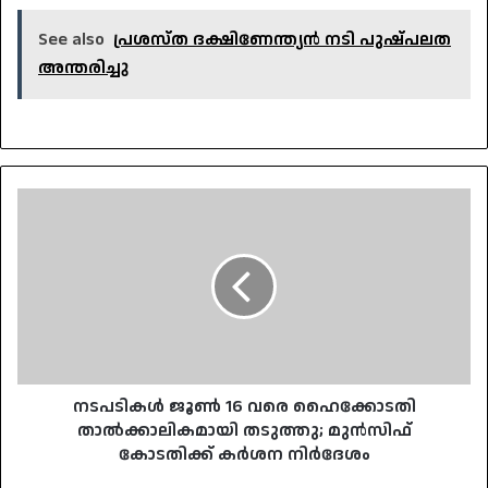
See also
പ്രശസ്ത ദക്ഷിണേന്ത്യൻ നടി പുഷ്പലത
അന്തരിച്ചു
നടപടികൾ
ജൂൺ
16
വരെ
ഹൈക്കോടതി
താൽക്കാലികമായി
തടുത്തു;
മുൻസിഫ്
കോടതിക്ക്
കർശന
നടപടികൾ ജൂൺ 16 വരെ ഹൈക്കോടതി
നിർദേശം
താൽക്കാലികമായി തടുത്തു; മുൻസിഫ്
കോടതിക്ക് കർശന നിർദേശം