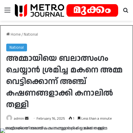
Menu
Se
Home
/
National
National
അമ്മായിയെ ബലാത്സംഗം
ചെയ്യാന്‍ ശ്രമിച്ച മകനെ അമ്മ
വെട്ടിക്കൊന്ന് അഞ്ച്
കഷണങ്ങളാക്കി കനാലിൽ
തള്ളി
Send
admin
February 16, 2025
1
Less than a minute
an
email