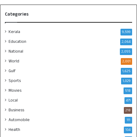
Categories
Kerala
9,599
Education
2,064
National
2,055
World
2,001
Gulf
1,625
Sports
1,029
Movies
518
Local
471
Business
218
Automobile
111
Health
104