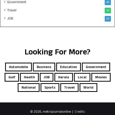
Government
49
Travel
30
JOB
24
Looking For More?
Automobile
Business
Education
Government
Gulf
Health
JOB
Kerala
Local
Movies
National
Sports
Travel
World
© 2026, metrojournalonline |
Credits