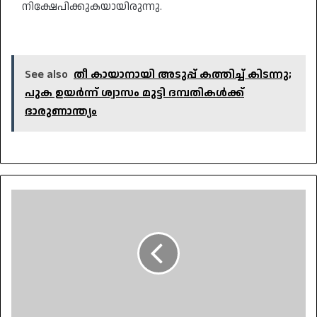
നിക്ഷേപിക്കുകയായിരുന്നു.
See also
തീ കായാനായി അടുപ്പ് കത്തിച്ച് കിടന്നു;
പുക ഉയർന്ന് ശ്വാസം മുട്ടി ദമ്പതികൾക്ക്
ദാരുണാന്ത്യം
ഇന്ത്യയില്‍
ഐഎസിന്
വലിയ
തോതില്‍
ഭീകരാക്രമണങ്ങള്‍
നടത്താന്‍
കഴിയില്ല:
യു.എന്‍
റിപ്പോര്‍ട്ട്