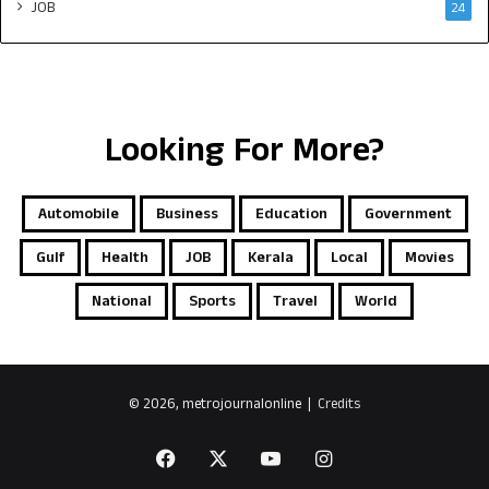
JOB
24
Looking For More?
Automobile
Business
Education
Government
Gulf
Health
JOB
Kerala
Local
Movies
National
Sports
Travel
World
© 2026, metrojournalonline |
Credits
Facebook
X
YouTube
Instagram