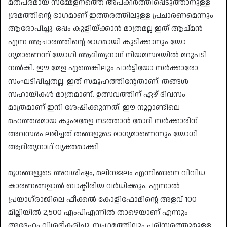
മതപരമായ സമ്മേളനത്തെ അപകീർത്തിപ്പെടുത്താനുള്ള
ശ്രമത്തിന്റെ ഭാ​ഗമാണ് ഇത്തരത്തിലുള്ള പ്രചാരണമെന്നും
ആരോപിച്ചു. ഒപ്പം കുളിയ്ക്കാൻ മാത്രമല്ല ഇത് ആച്മൻ
എന്ന ആചാരത്തിന്റെ ഭാ​ഗമായി കുടിക്കാനും യോ​
ഗ്യമാണെന്ന് യോ​ഗി ആദിത്യനാഥ് നിയമസഭയിൽ മറുപടി
നൽകി. ഈ മേള ഏതെങ്കിലും പാർട്ടിയോ സർക്കാരോ
സംഘടിപ്പിച്ചതല്ല. ഇത് സമൂഹത്തിൻ്റേതാണ്. തങ്ങൾ
സഹായികൾ മാത്രമാണ്. ഉത്സവത്തിന് ഏഴ് ദിവസം
മാത്രമാണ് ഇനി ശേഷിക്കുന്നത്. ഈ നൂറ്റാണ്ടിലെ
മഹത്തരമായ കുംഭമേള നടത്താൻ മോദി സർക്കാരിന്
അവസരം ലഭിച്ചത് തങ്ങളുടെ ഭാഗ്യമാണെന്നും യോ​ഗി
ആദിത്യനാഥ് വ്യക്തമാക്കി
മൃഗങ്ങളുടെ അവശിഷ്ടം, മലിനജലം എന്നിങ്ങനെ വിവിധ
കാരണങ്ങളാൽ ബാക്ടീരിയ വർധിക്കും. എന്നാല്‍
പ്രയാഗ്‌രാജിലെ ഫീക്കൽ കോളിഫോമിൻ്റെ അളവ് 100
മില്ലിയിൽ 2,500 എംപിഎന്നിൽ താഴെയാണ് എന്നും
അദ്ദേഹം വിശദീകരിച്ചു. സംഗമത്തിലും പരിസരത്തുമുള്ള