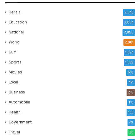
Kerala
9,543
Education
2,064
National
2,055
World
2,001
Gulf
1,624
Sports
1,029
Movies
518
Local
471
Business
218
Automobile
110
Health
103
Government
49
Travel
30