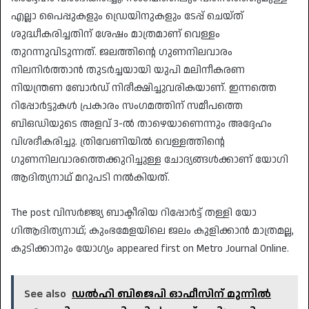
എല്ലാ പൈപ്പുകളും ഡ്രെയിനുകളും ടേപ്പ് ചെയ്ത്
ശുദ്ധീകരിച്ചതിന് ശേഷം മാത്രമാണ് വെള്ളം
തുറന്നുവിടുന്നത്. ജലത്തിൻ്റെ ഗുണനിലവാരം
നിലനിർത്താൻ തുടർച്ചയായി യുപി മലിനീകരണ
നിയന്ത്രണ ബോർഡ് നിരീക്ഷിച്ചുവരികയാണ്. ഇന്നത്തെ
റിപ്പോർട്ടുകൾ പ്രകാരം സംഗമത്തിന് സമീപത്തെ
ബിഒഡിയുടെ അളവ് 3-ൽ താഴെയാണെന്നും അദ്ദേഹം
വിശദീകരിച്ചു. ത്രിവേണിയിൽ വെള്ളത്തിൻ്റെ
ഗുണനിലവാരത്തെക്കുറിച്ചുള്ള ചോദ്യങ്ങൾക്കാണ് യോ​ഗി
ആദിത്യനാഥ് മറുപടി നൽകിയത്.
The post വിസർജ്ജ്യ ബാക്ടീരിയ റിപ്പോർട്ട് തള്ളി യോ​
ഗിആദിത്യനാഥ്; കുംഭമേളയിലെ ജലം കുളിക്കാൻ മാത്രമല്ല,
കുടിക്കാനും യോഗ്യം appeared first on Metro Journal Online.
See also
ഡൽഹി ബിജെപി ഓഫീസിന് മുന്നിൽ