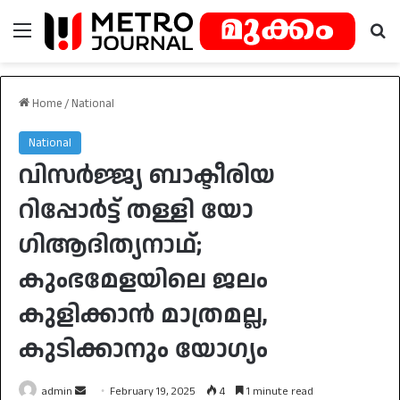
Menu
Se
Home
/
National
National
വിസർജ്ജ്യ ബാക്ടീരിയ
റിപ്പോർട്ട് തള്ളി യോ​
ഗിആദിത്യനാഥ്;
കുംഭമേളയിലെ ജലം
കുളിക്കാൻ മാത്രമല്ല,
കുടിക്കാനും യോഗ്യം
Send
admin
February 19, 2025
4
1 minute read