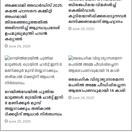
ബിജെപിയെ വിമർശിച്ച്
അക്കാദമി അവാർഡ്സ് 2025:
കെജ്‌രിവാൾ;
കമൽ ഹാസനെ കമ്മിറ്റി
കുടിയൊഴിപ്പിക്കപ്പെടുന്നവർ
അംഗമായി
ഒന്നിക്കണമെന്ന് ആഹ്വാനം
തിരഞ്ഞെടുത്തതിൽ
അഭിനന്ദിച്ച് ആന്ധ്രാപ്രദേശ്
June 29, 2025
ഉപമുഖ്യമന്ത്രി പവൻ
കല്യാൺ
June 29, 2025
ലൈംഗിക വിദ്യാഭ്യാസമെന്ന
പേരിൽ അമ്മ പീഡിപ്പിച്ചെന്ന
ആരോപണവുമായി 14 കാരി
റെയിൽവേയിൽ പുതിയ
മാറ്റങ്ങൾ: ട്രെയിൻ ചാർട്ട് ഇനി
June 29, 2025
8 മണിക്കൂർ മുമ്പ്
തയ്യാറാക്കും; തത്കാൽ
ടിക്കറ്റിന് ആധാർ നിർബന്ധം
June 29, 2025