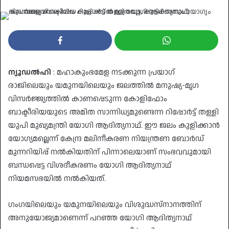
an
email
ന്യൂഡൽഹി
: മഹാകുംഭമേള നടക്കുന്ന പ്രയാ​ഗ്
രാജിലെയും യമുനയിലെയും ജലത്തിൽ മനുഷ്യ-മൃ​ഗ
വിസർജ്ജ്യത്തിൽ കാണപ്പെടുന്ന കോളിഫോം
ബാക്ടീരിയയുടെ അമിത സാന്നിധ്യമുണ്ടെന്ന റിപ്പോർട്ട് തള്ളി
യുപി മുഖ്യമന്ത്രി യോ​ഗി ആദിത്യനാഥ്. ഈ ജലം കുളിക്കാൻ
യോ​ഗ്യമല്ലെന്ന് കേന്ദ്ര മലിനീകരണ നിയന്ത്രണ ബോർഡ്
മുന്നറിയിപ്പ് നൽകിയതിന് പിന്നാലെയാണ് സംഭവവുമായി
ബന്ധപ്പെട്ട വിശദീകരണം യോ​ഗി ആദിത്യനാഥ്
നിയമസഭയിൽ നൽകിയത്.
ഗം​ഗയിലെയും യമുനയിലെയും വിശുദ്ധസ്നാനത്തിന്
അനുയോജ്യമാണെന്ന് പറഞ്ഞ യോ​ഗി ആദിത്യനാഥ്