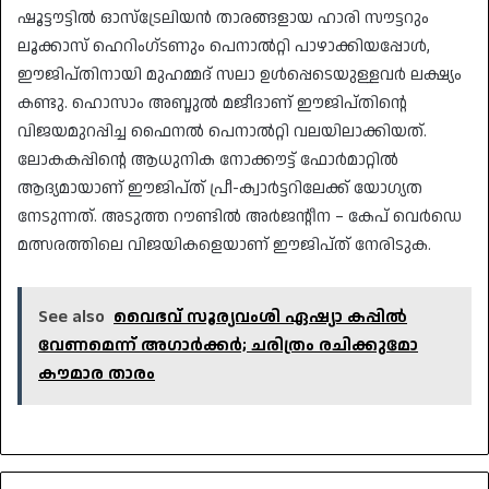
​ഷൂട്ടൗട്ടിൽ ഓസ്ട്രേലിയൻ താരങ്ങളായ ഹാരി സൗട്ടറും
ലൂക്കാസ് ഹെറിംഗ്ടണും പെനാൽറ്റി പാഴാക്കിയപ്പോൾ,
ഈജിപ്തിനായി മുഹമ്മദ് സലാ ഉൾപ്പെടെയുള്ളവർ ലക്ഷ്യം
കണ്ടു. ഹൊസാം അബ്ദുൽ മജീദാണ് ഈജിപ്തിന്റെ
വിജയമുറപ്പിച്ച ഫൈനൽ പെനാൽറ്റി വലയിലാക്കിയത്.
ലോകകപ്പിന്റെ ആധുനിക നോക്കൗട്ട് ഫോർമാറ്റിൽ
ആദ്യമായാണ് ഈജിപ്ത് പ്രീ-ക്വാർട്ടറിലേക്ക് യോഗ്യത
നേടുന്നത്. അടുത്ത റൗണ്ടിൽ അർജന്റീന – കേപ് വെർഡെ
മത്സരത്തിലെ വിജയികളെയാണ് ഈജിപ്ത് നേരിടുക.
See also
വൈഭവ് സൂര്യവംശി ഏഷ്യാ കപ്പിൽ
വേണമെന്ന് അഗാർക്കർ; ചരിത്രം രചിക്കുമോ
കൗമാര താരം