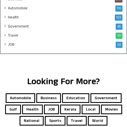
Automobile
110
Health
103
Government
49
Travel
30
JOB
24
Looking For More?
Automobile
Business
Education
Government
Gulf
Health
JOB
Kerala
Local
Movies
National
Sports
Travel
World