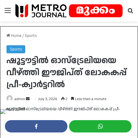
Menu
Se
Home
/
Sports
Sports
ഷൂട്ടൗട്ടിൽ ഓസ്ട്രേലിയയെ
വീഴ്ത്തി ഈജിപ്ത് ലോകകപ്പ്
പ്രീ-ക്വാർട്ടറിൽ
Send
admin
July 3, 2026
2
Less than a minute
an
email