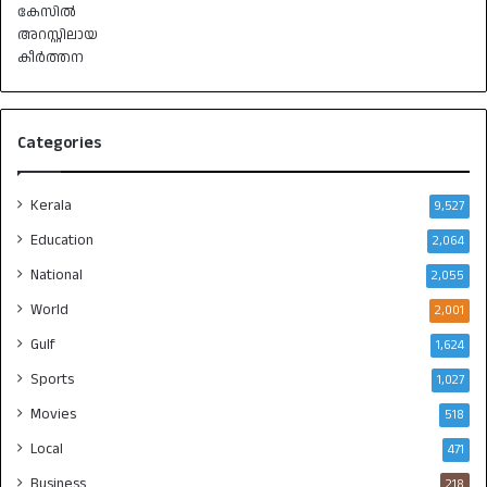
Categories
Kerala
9,527
Education
2,064
National
2,055
World
2,001
Gulf
1,624
Sports
1,027
Movies
518
Local
471
Business
218