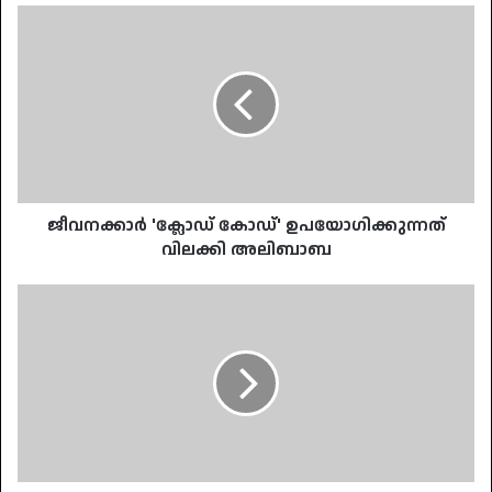
ജീവനക്കാർ
'ക്ലോഡ്
കോഡ്'
ഉപയോഗിക്കുന്നത്
വിലക്കി
അലിബാബ
ജീവനക്കാർ 'ക്ലോഡ് കോഡ്' ഉപയോഗിക്കുന്നത്
വിലക്കി അലിബാബ
ഡേവിഡ്
വേഴ്സസ്
ഗോലിയാത്ത്; അർജന്റീനയെ
വിറപ്പിച്ച്
കേപ്
വെർദെ: ലോകകപ്പ്
ചരിത്രത്തിലെ
ഏറ്റവും
ആവേശകരമായ