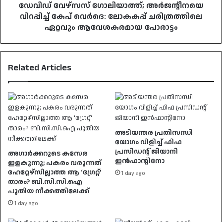
പോരാട്ടം
ഡേവിഡ് വേഴ്സസ് ഗോലിയാത്ത്; അർജന്റീനയെ
വിറപ്പിച്ച് കേപ് വെർദെ: ലോകകപ്പ് ചരിത്രത്തിലെ
ഏറ്റവും ആവേശകരമായ പോരാട്ടം
Related Articles
അടിയന്തര പ്രതിസന്ധി
യോഗം വിളിച്ച് ഫിഫ
പ്രസിഡന്റ് ജിയാനി
അഗാർക്കറുടെ കസേര
ഇൻഫാന്റിനോ
ഇളകുന്നു; പകരം വരുന്നത്
ഹേറ്റേഴ്സില്ലാത്ത ആ ‘ഗ്രേറ്റ്’
1 day ago
താരം? ബി.സി.സി.ഐ
പുതിയ നീക്കത്തിലേക്ക്
1 day ago