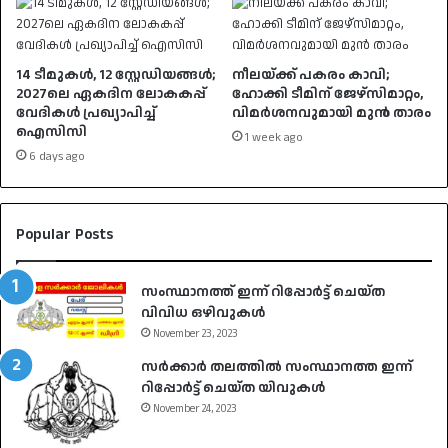
14 ടീമുകൾ, 12 സ്റ്റേഡിയങ്ങൾ;
നീലയ്ക്ക് പകരം കാവി;
2027ലെ ഏകദിന ലോകകപ്പ്
ഹോക്കി ടീമിന് ജേഴ്സിമാറ്റം,
വേദികൾ പ്രഖ‍്യാപിച്ച്
വിമർശനവുമായി മുൻ താരം
ഐസിസി
1 week ago
6 days ago
Popular Posts
സംസ്ഥാനത്ത് ഇന്ന് റിപ്പോർട്ട് ചെയ്ത
വിവിധ ഒഴിവുകൾ
November 23, 2023
സർക്കാർ തലത്തിൽ സംസ്ഥാനത്ത ഇന്ന്
റിപ്പോർട്ട് ചെയ്ത യിവുകൾ
November 24, 2023