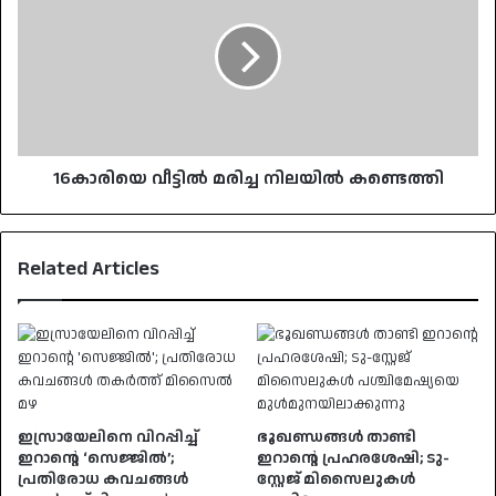
മരിച്ച
നിലയിൽ
കണ്ടെത്തി
16കാരിയെ വീട്ടിൽ മരിച്ച നിലയിൽ കണ്ടെത്തി
Related Articles
ഇസ്രായേലിനെ വിറപ്പിച്ച്
ഭൂഖണ്ഡങ്ങൾ താണ്ടി
ഇറാന്റെ ‘സെജ്ജിൽ’;
ഇറാൻ്റെ പ്രഹരശേഷി; ടു-
പ്രതിരോധ കവചങ്ങൾ
സ്റ്റേജ് മിസൈലുകൾ