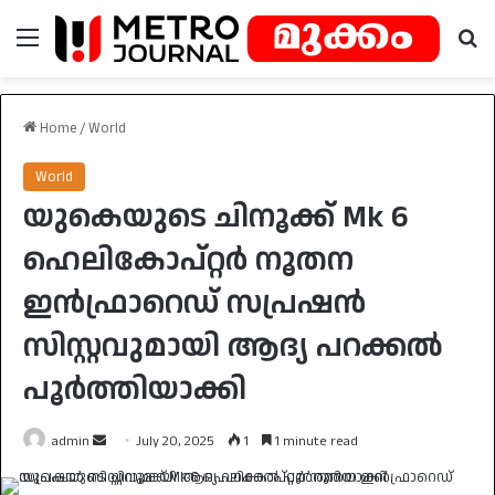
Menu
Se
Home
/
World
World
യുകെയുടെ ചിനൂക്ക് Mk 6
ഹെലികോപ്റ്റർ നൂതന
ഇൻഫ്രാറെഡ് സപ്രഷൻ
സിസ്റ്റവുമായി ആദ്യ പറക്കൽ
പൂർത്തിയാക്കി
Send
admin
July 20, 2025
1
1 minute read
an
email