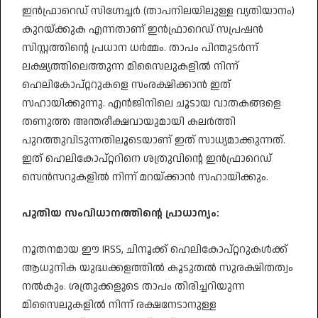
ഇൻഫ്രാറെഡ് സിഗ്നേച്ചർ (താപനിലയിലുള്ള വ്യതിയാനം)
കുറയ്ക്കുക എന്നതാണ് ഇൻഫ്രാറെഡ് സപ്രഷൻ
സിസ്റ്റത്തിന്റെ പ്രധാന ധർമ്മം. താപം പിന്തുടർന്ന്
ലക്ഷ്യത്തിലെത്തുന്ന മിസൈലുകളിൽ നിന്ന്
ഹെലികോപ്റ്ററുകളെ സംരക്ഷിക്കാൻ ഇത്
സഹായിക്കുന്നു. എൻജിനിലെ ചൂടായ വാതകങ്ങളെ
തണുത്ത അന്തരീക്ഷവായുമായി കലർത്തി
പുറത്തുവിടുന്നതിലൂടെയാണ് ഇത് സാധ്യമാക്കുന്നത്.
ഇത് ഹെലികോപ്റ്ററിനെ ശത്രുവിന്റെ ഇൻഫ്രാറെഡ്
സെൻസറുകളിൽ നിന്ന് മറയ്ക്കാൻ സഹായിക്കും.
പുതിയ സംവിധാനത്തിന്റെ പ്രാധാന്യം:
നൂതനമായ ഈ IRSS, ചിനൂക്ക് ഹെലികോപ്റ്ററുകൾക്ക്
ആധുനിക യുദ്ധക്കളത്തിൽ കൂടുതൽ സുരക്ഷിതത്വം
നൽകും. ശത്രുക്കളുടെ താപം തിരിച്ചറിയുന്ന
മിസൈലുകളിൽ നിന്ന് രക്ഷനേടാനുള്ള