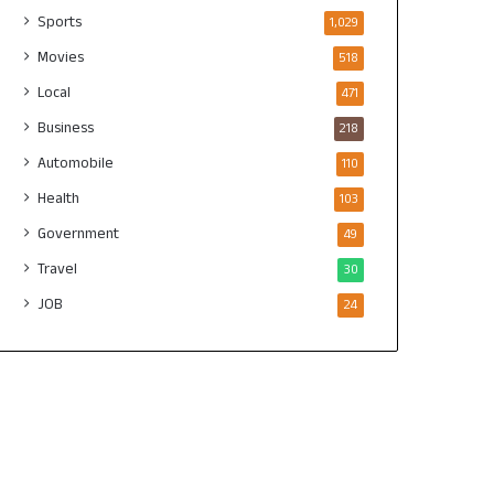
Sports
1,029
Movies
518
Local
471
Business
218
Automobile
110
Health
103
Government
49
Travel
30
JOB
24