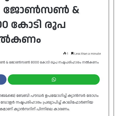
നു; ജോൺസൺ &
 കോടി രൂപ
 നൽകണം
1
Less than a minute
ജെ) ബേബി പൗഡർ ഉപയോഗിച്ച് ക്യാൻസർ രോഗം
 966 ഡോളർ നഷ്ടപരിഹാരം പ്രഖ്യാപിച്ച് കാലിഫോർണിയ
മാണ് ക്യാൻസറിന് പിന്നിലെ കാരണം.