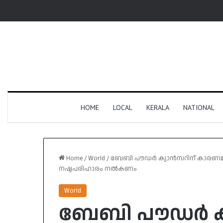
HOME
LOCAL
KERALA
NATIONAL
Home
/
World
/
ബേബി പൗഡർ ക്യാൻസറിന് കാര
നഷ്ടപരിഹാരം നൽകണം
World
ബേബി പൗഡർ ക്