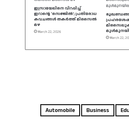
ഇസ്രായേലിനെ വിറപ്പിച്ച്
ഇറാന്റെ ‘സെജ്ജിൽ’; പ്രതിരോധ
ഭൂഖണ്ഡങ്ങ
കവചങ്ങൾ തകർത്ത് മിസൈൽ
പ്രഹരശേഷി; 
മഴ
മിസൈലുകൾ
മുൾമുനയില
March 22, 2026
March 22, 2
Automobile
Business
Edu