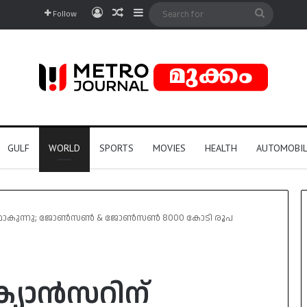
Log In
Random Article
Sidebar
Search
Follow
for
GULF
WORLD
SPORTS
MOVIES
HEALTH
AUTOMOBIL
ണമാകുന്നു; ജോൺസൺ & ജോൺസൺ 8000 കോടി രൂപ
യാൻസറിന്