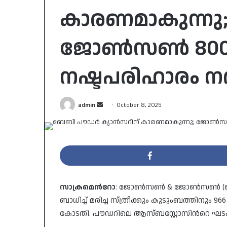
കാരണമാകുന്
ജോൺസൺ 8000
നഷ്ടപരിഹാരം
Send
admin
October 8, 2025
an
email
സാക്രമെന്‍റോ
: ജോൺസൺ & ജോൺസൺ (ജെ&
ബാധിച്ച് മരിച്ച സ്ത്രീക്കും കുടുംബത്തിനും
കോടതി. പൗഡറിലെ ആസ്ബസ്റ്റോസിന്‍റെ ഘടക