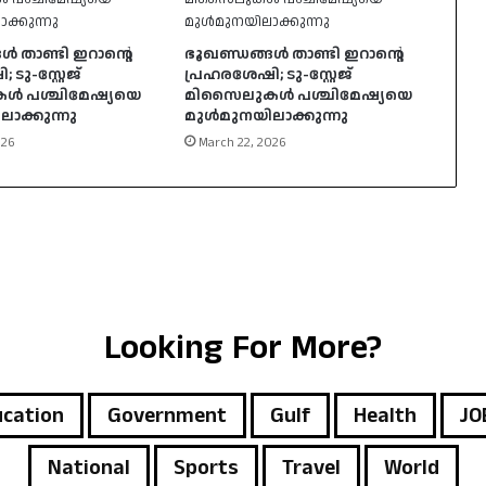
ൾ താണ്ടി ഇറാൻ്റെ
ഭൂഖണ്ഡങ്ങൾ താണ്ടി ഇറാൻ്റെ
ടു-സ്റ്റേജ്
പ്രഹരശേഷി; ടു-സ്റ്റേജ്
 പശ്ചിമേഷ്യയെ
മിസൈലുകൾ പശ്ചിമേഷ്യയെ
ാക്കുന്നു
മുൾമുനയിലാക്കുന്നു
026
March 22, 2026
Looking For More?
cation
Government
Gulf
Health
JO
National
Sports
Travel
World