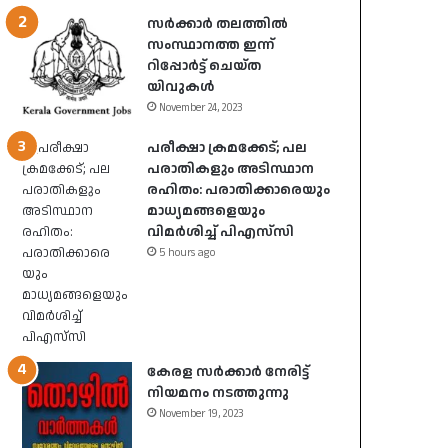
സർക്കാർ തലത്തിൽ
സംസ്ഥാനത്ത ഇന്ന്
റിപ്പോർട്ട് ചെയ്ത
യിവുകൾ
November 24, 2023
പരീക്ഷാ ക്രമക്കേട്; പല
പരാതികളും അടിസ്ഥാന
രഹിതം: പരാതിക്കാരെയും
മാധ്യമങ്ങളെയും
വിമര്‍ശിച്ച് പിഎസ്‌സി
5 hours ago
കേരള സർക്കാർ നേരിട്ട്
നിയമനം നടത്തുന്നു
November 19, 2023