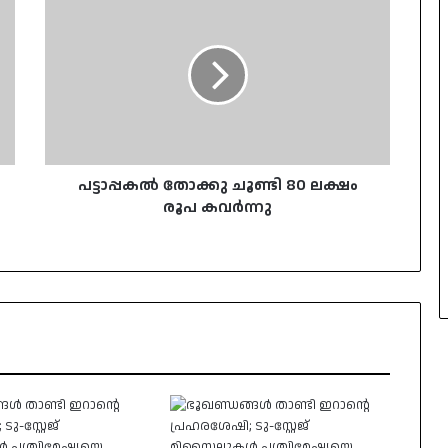
തോക്കു
ചൂണ്ടി
80
ലക്ഷം
രൂപ
കവർന്നു
പട്ടാപ്പകൽ തോക്കു ചൂണ്ടി 80 ലക്ഷം
രൂപ കവർന്നു