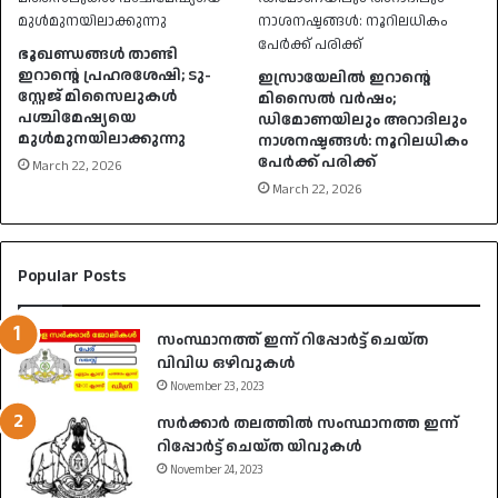
ഭൂഖണ്ഡങ്ങൾ താണ്ടി
ഇറാൻ്റെ പ്രഹരശേഷി; ടു-
ഇസ്രായേലിൽ ഇറാൻ്റെ
സ്റ്റേജ് മിസൈലുകൾ
മിസൈൽ വർഷം;
പശ്ചിമേഷ്യയെ
ഡിമോണയിലും അറാദിലും
മുൾമുനയിലാക്കുന്നു
നാശനഷ്ടങ്ങൾ: നൂറിലധികം
പേർക്ക് പരിക്ക്
March 22, 2026
March 22, 2026
Popular Posts
സംസ്ഥാനത്ത് ഇന്ന് റിപ്പോർട്ട് ചെയ്ത
വിവിധ ഒഴിവുകൾ
November 23, 2023
സർക്കാർ തലത്തിൽ സംസ്ഥാനത്ത ഇന്ന്
റിപ്പോർട്ട് ചെയ്ത യിവുകൾ
November 24, 2023