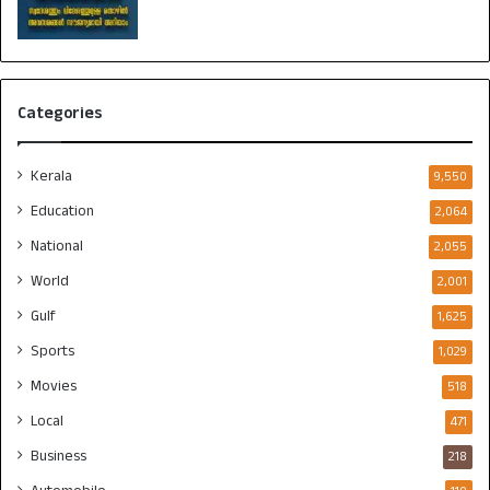
Categories
Kerala
9,550
Education
2,064
National
2,055
World
2,001
Gulf
1,625
Sports
1,029
Movies
518
Local
471
Business
218