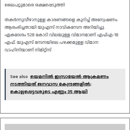
ലൈപറ്റുമാരെ രക്ഷപ്പെടുത്തി
തകർന്നുവീഴാനുള്ള കാരണങ്ങളെ കുറിച്ച് അന്വേഷണം
ആരംഭിച്ചതായി യുഎസ് നാവികസേന അറിയിച്ചു.
ഏകദേശം 528 കോടി വിലയുള്ള വിമാനമാണ് എഫ്എ-18
എഫ്. യുഎസ് സേനയിലെ പഴക്കമുള്ള വിമാന
വാഹിനിയാണ് നിമിറ്റ്‌സ്‌
See also
യെമനിൽ ഇസ്രായേൽ ആക്രമണം
നടത്തിയത് ജനവാസ കേന്ദ്രങ്ങളിൽ;
കൊല്ലപ്പെട്ടവരുടെ എണ്ണം 35 ആയി
സ്വകാര്യ