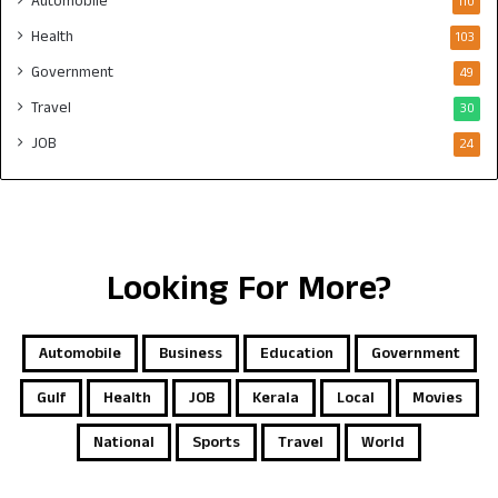
Automobile
110
Health
103
Government
49
Travel
30
JOB
24
Looking For More?
Automobile
Business
Education
Government
Gulf
Health
JOB
Kerala
Local
Movies
National
Sports
Travel
World