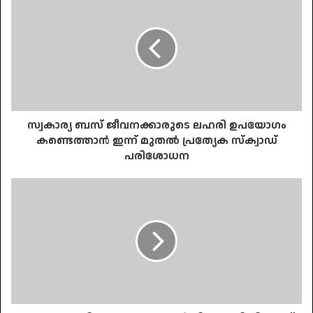
ബസ്
ജീവനക്കാരുടെ
ലഹരി
ഉപയോഗം
കണ്ടെത്താൻ
ഇന്ന്
മുതൽ
പ്രത്യേക
സ്‌ക്വാഡ്
സ്വകാര്യ ബസ് ജീവനക്കാരുടെ ലഹരി ഉപയോഗം
പരിശോധന
കണ്ടെത്താൻ ഇന്ന് മുതൽ പ്രത്യേക സ്‌ക്വാഡ്
പരിശോധന
രസതന്ത്രത്തിനുള്ള
നൊബേൽ
പിണറായി
വിജയന്
നൽകണമെന്ന്
സതീശൻ