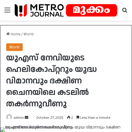
Menu
Se
Home
/
World
World
യുഎസ് നേവിയുടെ
ഹെലികോപ്റ്ററും യുദ്ധ
വിമാനവും ദക്ഷിണ
ചൈനയിലെ കടലിൽ
തകർന്നുവീണു
Send
admin
October 27, 2025
2
Less than a minute
an
email