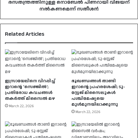
രസതന്ത്രത്തിനുള്ള നൊബേൽ പിണറായി വിജയന്
നൽകണമെന്ന് സതീശൻ
Related Articles
ഇസ്രായേലിനെ വിറപ്പിച്ച്
ഭൂഖണ്ഡങ്ങൾ താണ്ടി
ഇറാന്റെ ‘സെജ്ജിൽ’;
ഇറാൻ്റെ പ്രഹരശേഷി; ടു-
പ്രതിരോധ കവചങ്ങൾ
സ്റ്റേജ് മിസൈലുകൾ
തകർത്ത് മിസൈൽ മഴ
പശ്ചിമേഷ്യയെ
മുൾമുനയിലാക്കുന്നു
March 22, 2026
March 22, 2026