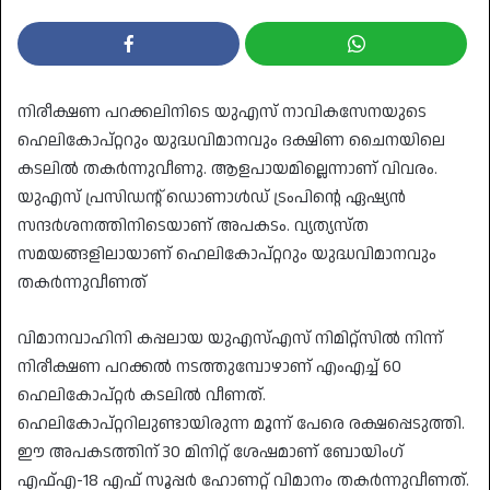
നിരീക്ഷണ പറക്കലിനിടെ യുഎസ് നാവികസേനയുടെ
ഹെലികോപ്റ്ററും യുദ്ധവിമാനവും ദക്ഷിണ ചൈനയിലെ
കടലിൽ തകർന്നുവീണു. ആളപായമില്ലെന്നാണ് വിവരം.
യുഎസ് പ്രസിഡന്റ് ഡൊണാൾഡ് ട്രംപിന്റെ ഏഷ്യൻ
സന്ദർശനത്തിനിടെയാണ് അപകടം. വ്യത്യസ്ത
സമയങ്ങളിലായാണ് ഹെലികോപ്റ്ററും യുദ്ധവിമാനവും
തകർന്നുവീണത്
വിമാനവാഹിനി കപ്പലായ യുഎസ്എസ് നിമിറ്റ്‌സിൽ നിന്ന്
നിരീക്ഷണ പറക്കൽ നടത്തുമ്പോഴാണ് എംഎച്ച് 60
ഹെലികോപ്റ്റർ കടലിൽ വീണത്.
ഹെലികോപ്റ്ററിലുണ്ടായിരുന്ന മൂന്ന് പേരെ രക്ഷപ്പെടുത്തി.
ഈ അപകടത്തിന് 30 മിനിറ്റ് ശേഷമാണ് ബോയിംഗ്
എഫ്എ-18 എഫ് സൂപ്പർ ഹോണറ്റ് വിമാനം തകർന്നുവീണത്.