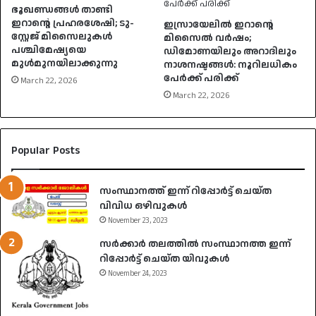
ഭൂഖണ്ഡങ്ങൾ താണ്ടി
ഇറാൻ്റെ പ്രഹരശേഷി; ടു-
ഇസ്രായേലിൽ ഇറാൻ്റെ
സ്റ്റേജ് മിസൈലുകൾ
മിസൈൽ വർഷം;
പശ്ചിമേഷ്യയെ
ഡിമോണയിലും അറാദിലും
മുൾമുനയിലാക്കുന്നു
നാശനഷ്ടങ്ങൾ: നൂറിലധികം
പേർക്ക് പരിക്ക്
March 22, 2026
March 22, 2026
Popular Posts
സംസ്ഥാനത്ത് ഇന്ന് റിപ്പോർട്ട് ചെയ്ത
വിവിധ ഒഴിവുകൾ
November 23, 2023
സർക്കാർ തലത്തിൽ സംസ്ഥാനത്ത ഇന്ന്
റിപ്പോർട്ട് ചെയ്ത യിവുകൾ
November 24, 2023