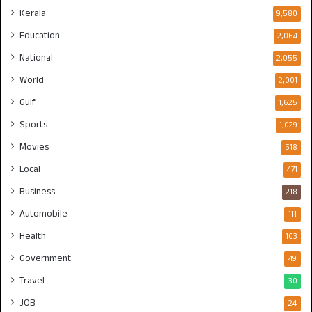
Kerala
9,580
Education
2,064
National
2,055
World
2,001
Gulf
1,625
Sports
1,029
Movies
518
Local
471
Business
218
Automobile
111
Health
103
Government
49
Travel
30
JOB
24