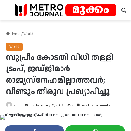
Menu
Se
Home
/
World
World
സുപ്രീം കോടതി വിധി തള്ളി
ട്രംപ്, ജഡ്ജിമാർ
രാജ്യസ്‌നേഹമില്ലാത്തവർ;
വീണ്ടും തീരുവ പ്രഖ്യാപിച്ചു
Send
admin
February 21, 2026
2
Less than a minute
an
email