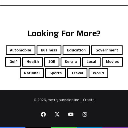
Looking For More?
Automobile
Business
Education
Government
Gulf
Health
JOB
Kerala
Local
Movies
National
Sports
Travel
World
© 2026, metrojournalonline |
Credits
Facebook
X
YouTube
Instagram