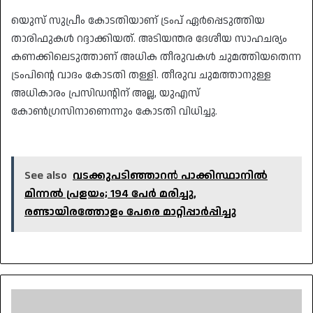
യുെസ് സുപ്രീം കോടതിയാണ് ട്രംപ് ഏർപ്പെടുത്തിയ
താരിഫുകൾ റദ്ദാക്കിയത്. അടിയന്തര ദേശീയ സാഹചര്യം
കണക്കിലെടുത്താണ് അധിക തീരുവകൾ ചുമത്തിയതെന്ന
ട്രംപിന്റെ വാദം കോടതി തള്ളി. തീരുവ ചുമത്താനുള്ള
അധികാരം പ്രസിഡന്റിന് അല്ല, യുഎസ്
കോൺഗ്രസിനാണെന്നും കോടതി വിധിച്ചു.
See also
വടക്കുപടിഞ്ഞാറൻ പാക്കിസ്ഥാനിൽ
മിന്നൽ പ്രളയം; 194 പേർ മരിച്ചു,
രണ്ടായിരത്തോളം പേരെ മാറ്റിപ്പാർപ്പിച്ചു
വീട്ടമ്മയുടെ
വയറ്റിൽ