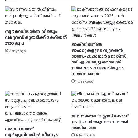
സ്വര്‍ണവിലയിൽ വീണ്ടും
വർദ്ദനവ്; ഒറ്റയടിക്ക് കേറിയത്
2120 രൂപ
ഓക്സിജനില്‍
ഓഫറുകളുടെ ന്യുജെന്‍
2 days ago
ഓണം-2026; ഥാര്‍ റോക്സ്,
ബിഎംഡബ്ല്യു ബൈക്ക്
ഉള്‍പ്പെടെ 30 കോടിയുടെ
സമ്മാനങ്ങള്‍
1 week ago
ജീവനക്കാർ ‘ക്ലോഡ് കോഡ്’
ഉപയോഗിക്കുന്നത് വിലക്കി
അലിബാബ
സംസ്ഥാനത്ത്
സ്വർണ്ണവിലയിൽ വീണ്ടും
July 3, 2026