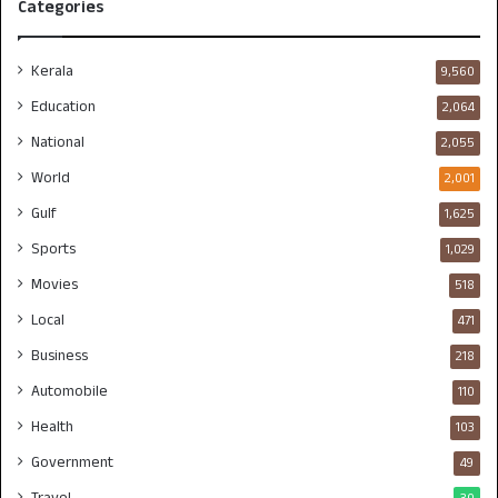
Categories
Kerala
9,560
Education
2,064
National
2,055
World
2,001
Gulf
1,625
Sports
1,029
Movies
518
Local
471
Business
218
Automobile
110
Health
103
Government
49
Travel