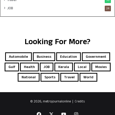
30
JOB
24
Looking For More?
Automobile
Business
Education
Government
Gulf
Health
JOB
Kerala
Local
Movies
National
Sports
Travel
World
© 2026, metrojournalonline |
Credits
Facebook
X
YouTube
Instagram